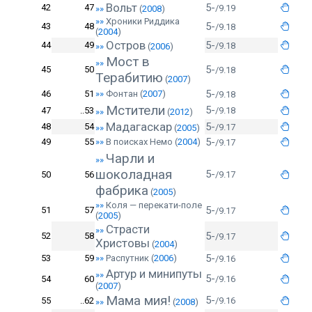
Вольт
5-
42
47
/9.19
»»
(
2008
)
»»
Хроники Риддика
5-
43
48
/9.18
(
2004
)
Остров
5-
44
49
/9.18
»»
(
2006
)
Мост в
»»
5-
45
50
/9.18
Терабитию
(
2007
)
5-
46
51
»»
Фонтан
(
2007
)
/9.18
Мстители
5-
47
..53
/9.18
»»
(
2012
)
Мадагаскар
5-
48
54
/9.17
»»
(
2005
)
5-
49
55
»»
В поисках Немо
(
2004
)
/9.17
Чарли и
»»
шоколадная
5-
50
56
/9.17
фабрика
(
2005
)
»»
Коля — перекати-поле
5-
51
57
/9.17
(
2005
)
Страсти
»»
5-
52
58
/9.17
Христовы
(
2004
)
5-
53
59
»»
Распутник
(
2006
)
/9.16
Артур и минипуты
»»
5-
54
60
/9.16
(
2007
)
Мама мия!
5-
55
..62
/9.16
»»
(
2008
)