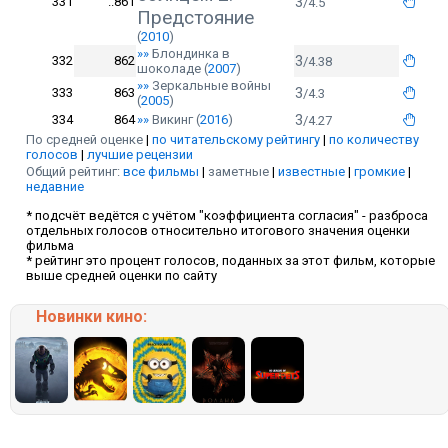
3
331
..861
/4.5
Предстояние
(
2010
)
»»
Блондинка в
3
332
862
/4.38
шоколаде
(
2007
)
»»
Зеркальные войны
3
333
863
/4.3
(
2005
)
3
334
864
»»
Викинг
(
2016
)
/4.27
По средней оценке
|
по читательскому рейтингу
|
по количеству
голосов
|
лучшие рецензии
Общий рейтинг:
все фильмы
|
заметные
|
известные
|
громкие
|
недавние
* подсчёт ведётся с учётом "коэффициента согласия" - разброса
отдельных голосов относительно итогового значения оценки
фильма
* рейтинг это процент голосов, поданных за этот фильм, которые
выше средней оценки по сайту
Новинки кино: