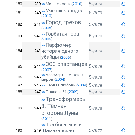
5-
180
239
»»
Милые кости
(
2010
)
/8.79
Ученик чародея
»»
5-
181
240
/8.79
(
2010
)
Город грехов
»»
5-
182
241
/8.78
(
2005
)
Горбатая гора
»»
5-
183
242
/8.78
(
2006
)
Парфюмер:
»»
история одного
5-
184
243
/8.78
убийцы
(
2006
)
300 спартанцев
»»
5-
185
244
/8.78
(
2007
)
»»
Бессмертные: война
5-
186
245
/8.78
миров
(
2004
)
5-
187
246
»»
Первая любовь
(
2009
)
/8.78
5-
188
247
»»
Планета 51
(
2009
)
/8.78
Трансформеры
»»
3: Тёмная
5-
189
248
/8.78
сторона Луны
(
2011
)
Три богатыря и
»»
Шамаханская
5-
190
249
/8.77