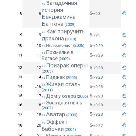
Загадочная
»»
история
5-
8
8
/9.3
Бенджамина
Баттона
(
2009
)
Как приручить
»»
5-
9
9
/9.3
дракона
(
2010
)
5-
10
10
»»
Иллюзионист
(
2006
)
/9.29
Похмелье в
»»
5-
11
11
/9.29
Вегасе
(
2009
)
Призрак оперы
»»
5-
12
12
/9.28
(
2005
)
Пиджак
5-
13
..14
/9.28
»»
(
2005
)
Живая сталь
»»
5-
14
..16
/9.28
(
2011
)
Дом у озера
5-
15
17
/9.28
»»
(
2006
)
Звёздная пыль
»»
5-
16
18
/9.28
(
2007
)
Аватар
5-
17
19
/9.28
»»
(
2009
)
Эффект
»»
5-
18
20
/9.27
бабочки
(
2004
)
19
21