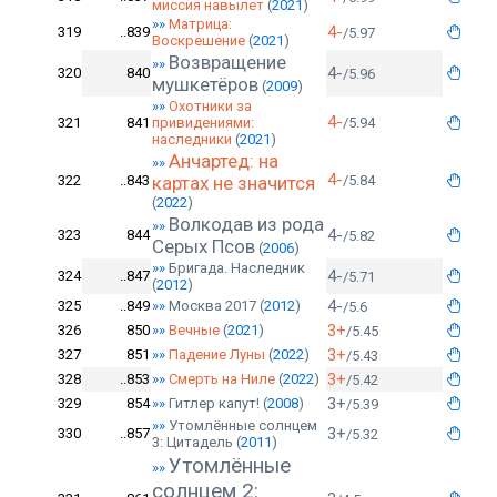
миссия навылет
(
2021
)
»»
Матрица:
4-
319
..839
/5.97
Воскрешение
(
2021
)
Возвращение
»»
4-
320
840
/5.96
мушкетёров
(
2009
)
»»
Охотники за
4-
321
841
привидениями:
/5.94
наследники
(
2021
)
Анчартед: на
»»
4-
322
..843
картах не значится
/5.84
(
2022
)
Волкодав из рода
»»
4-
323
844
/5.82
Серых Псов
(
2006
)
»»
Бригада. Наследник
4-
324
..847
/5.71
(
2012
)
4-
325
..849
»»
Москва 2017
(
2012
)
/5.6
3+
326
850
»»
Вечные
(
2021
)
/5.45
3+
327
851
»»
Падение Луны
(
2022
)
/5.43
3+
328
..853
»»
Смерть на Ниле
(
2022
)
/5.42
3+
329
854
»»
Гитлер капут!
(
2008
)
/5.39
»»
Утомлённые солнцем
3+
330
..857
/5.32
3: Цитадель
(
2011
)
Утомлённые
»»
солнцем 2: