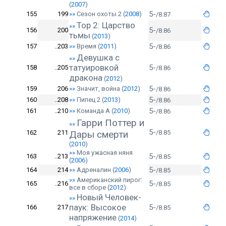
(
2007
)
5-
155
199
»»
Сезон охоты 2
(
2008
)
/8.87
Тор 2: Царство
»»
5-
156
200
/8.86
тьмы
(
2013
)
5-
157
..203
»»
Время
(
2011
)
/8.86
Девушка с
»»
татуировкой
5-
158
..205
/8.86
дракона
(
2012
)
5-
159
206
»»
Значит, война
(
2012
)
/8.86
5-
160
..208
»»
Пипец 2
(
2013
)
/8.86
5-
161
..210
»»
Команда А
(
2010
)
/8.86
Гарри Поттер и
»»
5-
162
211
Дары смерти
/8.85
(
2010
)
»»
Моя ужасная няня
5-
163
..213
/8.85
(
2006
)
5-
164
214
»»
Адреналин
(
2006
)
/8.85
»»
Американский пирог:
5-
165
..216
/8.85
все в сборе
(
2012
)
Новый Человек-
»»
паук: Высокое
5-
166
217
/8.85
напряжение
(
2014
)