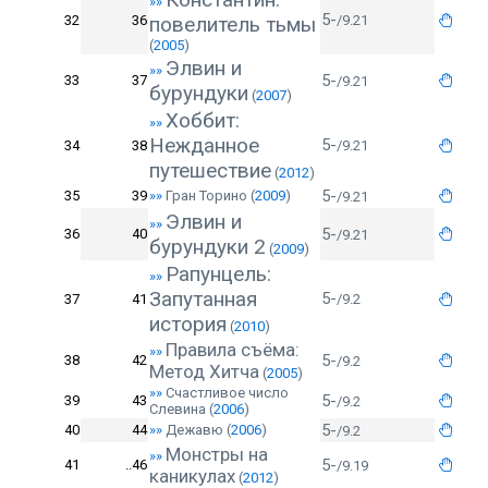
»»
5-
32
36
повелитель тьмы
/9.21
(
2005
)
Элвин и
»»
5-
33
37
/9.21
бурундуки
(
2007
)
Хоббит:
»»
Нежданное
5-
34
38
/9.21
путешествие
(
2012
)
5-
35
39
»»
Гран Торино
(
2009
)
/9.21
Элвин и
»»
5-
36
40
/9.21
бурундуки 2
(
2009
)
Рапунцель:
»»
Запутанная
5-
37
41
/9.2
история
(
2010
)
Правила съёма:
»»
5-
38
42
/9.2
Метод Хитча
(
2005
)
»»
Счастливое число
5-
39
43
/9.2
Слевина
(
2006
)
5-
40
44
»»
Дежавю
(
2006
)
/9.2
Монстры на
»»
5-
41
..46
/9.19
каникулах
(
2012
)