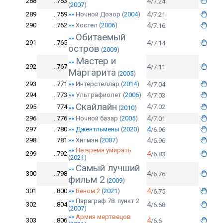
4
288
..753
/7.24
(
2007
)
4
289
..759
»»
Ночной Дозор
(
2004
)
/7.21
4
290
..762
»»
Хостел
(
2006
)
/7.16
Обитаемый
»»
4
291
..765
/7.14
остров
(
2009
)
Мастер и
»»
4
292
..767
/7.11
Маргарита
(
2005
)
4
293
..771
»»
Интерстеллар
(
2014
)
/7.04
4
294
..773
»»
Ультрафиолет
(
2006
)
/7.03
Скайлайн
4
295
774
/7.02
»»
(
2010
)
4
296
..776
»»
Ночной базар
(
2005
)
/7.01
4
297
..780
»»
Джентльмены
(
2020
)
/6.96
4
298
781
»»
Хитмэн
(
2007
)
/6.96
»»
Не время умирать
4
299
..792
/6.83
(
2021
)
Самый лучший
»»
4
300
..798
/6.76
фильм 2
(
2009
)
4
301
..800
»»
Веном 2
(
2021
)
/6.75
»»
Параграф 78. пункт 2
4
302
..804
/6.68
(
2007
)
»»
Армия мертвецов
4
303
..806
/6.6