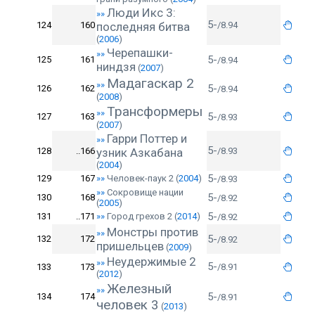
Люди Икс 3:
»»
5-
124
160
последняя битва
/8.94
(
2006
)
Черепашки-
»»
5-
125
161
/8.94
ниндзя
(
2007
)
Мадагаскар 2
»»
5-
126
162
/8.94
(
2008
)
Трансформеры
»»
5-
127
163
/8.93
(
2007
)
Гарри Поттер и
»»
5-
128
..166
узник Азкабана
/8.93
(
2004
)
5-
129
167
»»
Человек-паук 2
(
2004
)
/8.93
»»
Сокровище нации
5-
130
168
/8.92
(
2005
)
5-
131
..171
»»
Город грехов 2
(
2014
)
/8.92
Монстры против
»»
5-
132
172
/8.92
пришельцев
(
2009
)
Неудержимые 2
»»
5-
133
173
/8.91
(
2012
)
Железный
»»
5-
134
174
/8.91
человек 3
(
2013
)