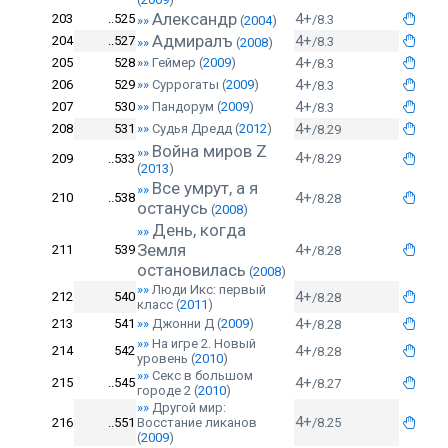
Александр
4+
203
..525
/8.3
»»
(
2004
)
Адмиралъ
4+
204
..527
/8.3
»»
(
2008
)
4+
205
528
»»
Геймер
(
2009
)
/8.3
4+
206
529
»»
Суррогаты
(
2009
)
/8.3
4+
207
530
»»
Пандорум
(
2009
)
/8.3
4+
208
531
»»
Судья Дредд
(
2012
)
/8.29
Война миров Z
»»
4+
209
..533
/8.29
(
2013
)
Все умрут, а я
»»
4+
210
..538
/8.28
останусь
(
2008
)
День, когда
»»
Земля
4+
211
539
/8.28
остановилась
(
2008
)
»»
Люди Икс: первый
4+
212
540
/8.28
класс
(
2011
)
4+
213
541
»»
Джонни Д
(
2009
)
/8.28
»»
На игре 2. Новый
4+
214
542
/8.28
уровень
(
2010
)
»»
Секс в большом
4+
215
..545
/8.27
городе 2
(
2010
)
»»
Другой мир:
4+
216
..551
Восстание ликанов
/8.25
(
2009
)