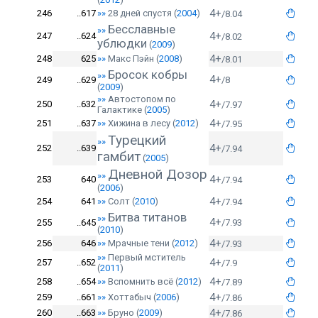
4+
246
..617
»»
28 дней спустя
(
2004
)
/8.04
Бесславные
»»
4+
247
..624
/8.02
ублюдки
(
2009
)
4+
248
625
»»
Макс Пэйн
(
2008
)
/8.01
Бросок кобры
»»
4+
249
..629
/8
(
2009
)
»»
Автостопом по
4+
250
..632
/7.97
Галактике
(
2005
)
4+
251
..637
»»
Хижина в лесу
(
2012
)
/7.95
Турецкий
»»
4+
252
..639
/7.94
гамбит
(
2005
)
Дневной Дозор
»»
4+
253
640
/7.94
(
2006
)
4+
254
641
»»
Солт
(
2010
)
/7.94
Битва титанов
»»
4+
255
..645
/7.93
(
2010
)
4+
256
646
»»
Мрачные тени
(
2012
)
/7.93
»»
Первый мститель
4+
257
..652
/7.9
(
2011
)
4+
258
..654
»»
Вспомнить всё
(
2012
)
/7.89
4+
259
..661
»»
Хоттабыч
(
2006
)
/7.86
4+
260
..663
»»
Бруно
(
2009
)
/7.86