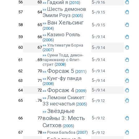
Гадкий я
5-
56
63
/9.16
»»
(
2010
)
Шесть демонов
»»
5-
57
64
/9.15
Эмили Роуз
(
2005
)
Ван Хельсинг
»»
5-
58
65
/9.15
(
2004
)
Казино Рояль
»»
5-
59
66
/9.14
(
2006
)
»»
Ультиматум Борна
5-
60
67
/9.14
(
2007
)
»»
Суини Тодд, демон-
5-
61
..69
парикмахер с Флит-
/9.14
стрит
(
2008
)
Форсаж 5
5-
62
70
/9.14
»»
(
2011
)
Кунг-фу панда
»»
5-
63
71
/9.14
(
2008
)
Форсаж 4
5-
64
72
/9.14
»»
(
2009
)
Лемони Сникет:
»»
5-
65
..76
/9.12
33 несчастья
(
2005
)
Звёздные
»»
войны 3: Месть
5-
66
77
/9.12
Ситхов
(
2005
)
5-
67
78
»»
Рокки Бальбоа
(
2007
)
/9.12