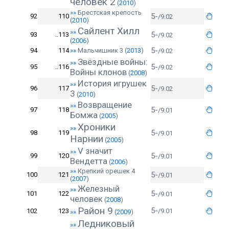
человек 2
(
2010
)
»»
Брестская крепость
5-
92
110
/9.02
(
2010
)
Сайлент Хилл
»»
5-
93
..113
/9.02
(
2006
)
5-
94
114
»»
Мальчишник 3
(
2013
)
/9.02
Звёздные войны:
»»
5-
95
..116
/9.02
Войны клонов
(
2008
)
История игрушек
»»
5-
96
117
/9.02
3
(
2010
)
Возвращение
»»
5-
97
118
/9.01
Бомжа
(
2005
)
Хроники
»»
5-
98
119
/9.01
Нарнии
(
2005
)
V значит
»»
5-
99
120
/9.01
Вендетта
(
2006
)
»»
Крепкий орешек 4
5-
100
121
/9.01
(
2007
)
Железный
»»
5-
101
122
/9.01
человек
(
2008
)
Район 9
5-
102
123
/9.01
»»
(
2009
)
Ледниковый
»»