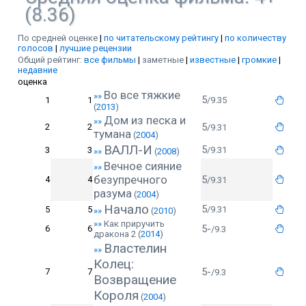
(8.36)
По средней оценке
|
по читательскому рейтингу
|
по количеству
голосов
|
лучшие рецензии
Общий рейтинг:
все фильмы
|
заметные
|
известные
|
громкие
|
недавние
оценка
Во все тяжкие
»»
5
1
1
/9.35
(
2013
)
Дом из песка и
»»
5
2
2
/9.31
тумана
(
2004
)
ВАЛЛ-И
5
3
3
/9.31
»»
(
2008
)
Вечное сияние
»»
безупречного
5
4
4
/9.31
разума
(
2004
)
Начало
5
5
5
/9.31
»»
(
2010
)
»»
Как приручить
5-
6
6
/9.3
дракона 2
(
2014
)
Властелин
»»
Колец:
5-
7
7
/9.3
Возвращение
Короля
(
2004
)