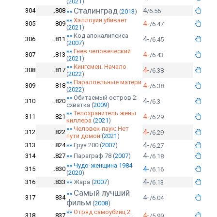
(
2021
)
Сталинград
4
304
..808
/6.56
»»
(
2013
)
»»
Хэллоуин убивает
4-
305
809
/6.47
(
2021
)
»»
Код апокалипсиса
4-
306
..811
/6.45
(
2007
)
»»
Гнев человеческий
4-
307
..813
/6.43
(
2021
)
»»
Кингсмен: Начало
4-
308
..817
/6.38
(
2022
)
»»
Параллельные матери
4-
309
818
/6.38
(
2022
)
»»
Обитаемый остров 2:
4-
310
..820
/6.3
схватка
(
2009
)
»»
Телохранитель жены
4-
311
821
/6.29
киллера
(
2021
)
»»
Человек-паук: Нет
4-
312
822
/6.29
пути домой
(
2021
)
4-
313
..824
»»
Груз 200
(
2007
)
/6.27
4-
314
..827
»»
Параграф 78
(
2007
)
/6.18
»»
Чудо-женщина 1984
4-
315
..830
/6.16
(
2020
)
4-
316
..833
»»
Жара
(
2007
)
/6.13
Самый лучший
»»
4-
317
834
/6.04
фильм
(
2008
)
»»
Отряд самоубийц 2:
4-
318
..837
/5.99