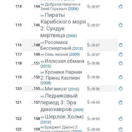
»»
Добрыня Никитич и
5-
114
144
/8.97
Змей Горыныч
(
2006
)
Пираты
»»
Карибского моря
5-
115
..146
/8.97
2: Сундук
мертвеца
(
2006
)
Росомаха:
»»
5-
116
..148
/8.97
Бессмертный
(
2013
)
5-
117
149
»»
Семь жизней
(
2009
)
/8.97
Иллюзия обмана
»»
5-
118
..151
/8.96
(
2013
)
Хроники Нарнии
»»
5-
119
..153
2: Принц Каспиан
/8.96
(
2008
)
Мегамозг
5-
120
..155
/8.96
»»
(
2010
)
Ледниковый
»»
период 3: Эра
5-
121
..157
/8.95
динозавров
(
2009
)
Шерлок Холмс
»»
5-
122
158
/8.95
(
2010
)
»»
Бриджит Джонс 2:
5-
123
159
/8.94
грани разумного
(
2004
)