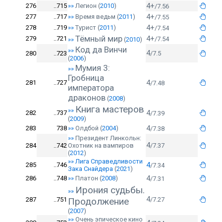
4+
276
..715
»»
Легион
(
2010
)
/7.56
4+
277
..717
»»
Время ведьм
(
2011
)
/7.55
4+
278
..719
»»
Турист
(
2011
)
/7.54
Тёмный мир
4+
279
..721
/7.54
»»
(
2010
)
Код да Винчи
»»
4
280
..723
/7.5
(
2006
)
Мумия 3:
»»
Гробница
4
281
..727
/7.48
императора
драконов
(
2008
)
Книга мастеров
»»
4
282
..737
/7.39
(
2009
)
4
283
738
»»
Олдбой
(
2004
)
/7.38
»»
Президент Линкольн:
4
284
..742
Охотник на вампиров
/7.37
(
2012
)
»»
Лига Справедливости
4
285
..746
/7.34
Зака Снайдера
(
2021
)
4
286
..748
»»
Платон
(
2008
)
/7.31
Ирония судьбы.
»»
4
287
..751
Продолжение
/7.27
(
2007
)
»»
Очень эпическое кино