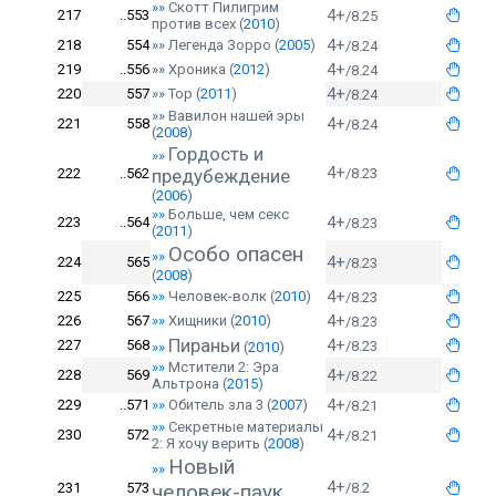
»»
Скотт Пилигрим
4+
217
..553
/8.25
против всех
(
2010
)
4+
218
554
»»
Легенда Зорро
(
2005
)
/8.24
4+
219
..556
»»
Хроника
(
2012
)
/8.24
4+
220
557
»»
Тор
(
2011
)
/8.24
»»
Вавилон нашей эры
4+
221
558
/8.24
(
2008
)
Гордость и
»»
4+
222
..562
предубеждение
/8.23
(
2006
)
»»
Больше, чем секс
4+
223
..564
/8.23
(
2011
)
Особо опасен
»»
4+
224
565
/8.23
(
2008
)
4+
225
566
»»
Человек-волк
(
2010
)
/8.23
4+
226
567
»»
Хищники
(
2010
)
/8.23
Пираньи
4+
227
568
/8.23
»»
(
2010
)
»»
Мстители 2: Эра
4+
228
569
/8.22
Альтрона
(
2015
)
4+
229
..571
»»
Обитель зла 3
(
2007
)
/8.21
»»
Секретные материалы
4+
230
572
/8.21
2: Я хочу верить
(
2008
)
Новый
»»
4+
231
573
человек-паук
/8.2