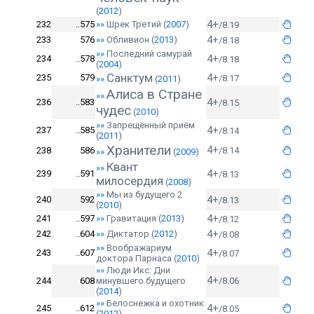
(
2012
)
4+
232
..575
»»
Шрек Третий
(
2007
)
/8.19
4+
233
576
»»
Обливион
(
2013
)
/8.18
»»
Последний самурай
4+
234
..578
/8.18
(
2004
)
Санктум
4+
235
579
/8.17
»»
(
2011
)
Алиса в Стране
»»
4+
236
..583
/8.15
чудес
(
2010
)
»»
Запрещённый приём
4+
237
..585
/8.14
(
2011
)
Хранители
4+
238
586
/8.14
»»
(
2009
)
Квант
»»
4+
239
..591
/8.13
милосердия
(
2008
)
»»
Мы из будущего 2
4+
240
592
/8.13
(
2010
)
4+
241
..597
»»
Гравитация
(
2013
)
/8.12
4+
242
..604
»»
Диктатор
(
2012
)
/8.08
»»
Воображариум
4+
243
..607
/8.07
доктора Парнаса
(
2010
)
»»
Люди Икс: Дни
4+
244
608
минувшего будущего
/8.06
(
2014
)
»»
Белоснежка и охотник
4+
245
..612
/8.05
(
2012
)