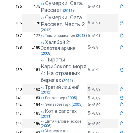
Сумерки. Сага.
»»
5-
135
175
/8.91
Рассвет
(
2011
)
Сумерки. Сага.
»»
5-
136
176
Рассвет. Часть 2
/8.91
(
2012
)
5-
137
177
»»
Тепло наших тел
(
2013
)
/8.91
Хеллбой 2:
»»
5-
138
..180
Золотая армия
/8.9
(
2008
)
Пираты
»»
Карибского моря
5-
139
181
/8.9
4: На странных
берегах
(
2011
)
Третий лишний
»»
5-
140
182
/8.89
(
2012
)
5-
141
183
»»
Револьвер
(
2005
)
/8.89
5-
142
184
»»
Элизабеттаун
(
2005
)
/8.89
Кот в сапогах
»»
5-
143
185
/8.89
(
2011
)
»»
Дитя человеческое
5-
144
186
/8.89
(
2006
)
»»
Университет
145
187