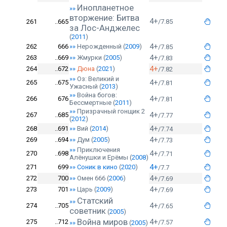
Инопланетное
»»
вторжение: Битва
4+
261
..665
/7.85
за Лос-Анджелес
(
2011
)
4+
262
666
»»
Нерожденный
(
2009
)
/7.85
4+
263
..669
»»
Жмурки
(
2005
)
/7.83
4+
264
..672
»»
Дюна
(
2021
)
/7.82
»»
Оз: Великий и
4+
265
..675
/7.81
Ужасный
(
2013
)
»»
Война богов:
4+
266
676
/7.81
Бессмертные
(
2011
)
»»
Призрачный гонщик 2
4+
267
..685
/7.77
(
2012
)
4+
268
..691
»»
Вий
(
2014
)
/7.74
4+
269
..694
»»
Дум
(
2005
)
/7.73
»»
Приключения
4+
270
..698
/7.71
Алёнушки и Ерёмы
(
2008
)
4+
271
699
»»
Соник в кино
(
2020
)
/7.7
4+
272
700
»»
Омен 666
(
2006
)
/7.69
4+
273
701
»»
Царь
(
2009
)
/7.69
Статский
»»
4+
274
..705
/7.65
советник
(
2005
)
Война миров
4+
275
..712
/7.57
»»
(
2005
)