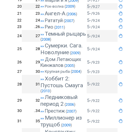
Марли и я
5-
/9.27
»»
(
2009
)
5-
20
22
»»
Рок-волна
(
2009
)
/9.27
Ангел-А
5-
21
23
/9.26
»»
(
2006
)
Рататуй
5-
22
24
/9.24
»»
(
2007
)
Рио
5-
23
..26
/9.24
»»
(
2011
)
Темный рыцарь
»»
5-
24
27
/9.24
(
2008
)
Сумерки. Сага.
»»
5-
25
28
/9.24
Новолуние
(
2009
)
Дом Летающих
»»
5-
26
29
/9.23
Кинжалов
(
2005
)
5-
27
30
»»
Крупная рыба
(
2004
)
/9.23
Хоббит 2:
»»
5-
28
31
Пустошь Смауга
/9.22
(
2013
)
Ледниковый
»»
5-
29
32
/9.22
период 2
(
2006
)
Престиж
5-
30
..34
/9.22
»»
(
2007
)
Миллионер из
»»
5-
31
35
/9.22
трущоб
(
2009
)
Константин: