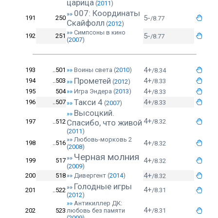
царица
(
2011
)
007: Координаты
»»
5-
191
250
/8.77
Скайфолл
(
2012
)
»»
Симпсоны в кино
5-
192
251
/8.77
(
2007
)
4+
193
..501
»»
Воины света
(
2010
)
/8.34
Прометей
4+
194
..503
/8.33
»»
(
2012
)
4+
195
504
»»
Игра Эндера
(
2013
)
/8.33
Такси 4
4+
196
..507
/8.33
»»
(
2007
)
Высоцкий.
»»
4+
197
..512
Спасибо, что живой
/8.32
(
2011
)
»»
Любовь-морковь 2
4+
198
..516
/8.32
(
2008
)
Черная молния
»»
4+
199
517
/8.32
(
2009
)
4+
200
518
»»
Дивергент
(
2014
)
/8.32
Голодные игры
»»
4+
201
..522
/8.31
(
2012
)
»»
Антикиллер ДК:
4+
202
523
любовь без памяти
/8.31
(
2009
)