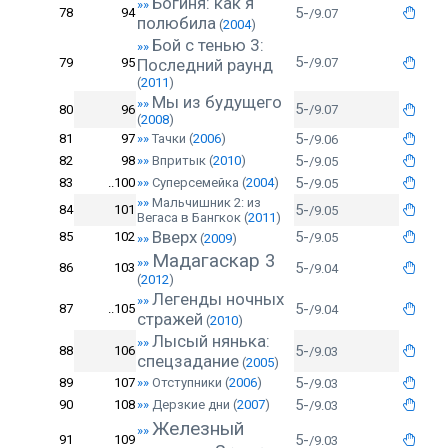
Богиня: как я
»»
5-
78
94
/9.07
полюбила
(
2004
)
Бой с тенью 3:
»»
5-
79
95
Последний раунд
/9.07
(
2011
)
Мы из будущего
»»
5-
80
96
/9.07
(
2008
)
5-
81
97
»»
Тачки
(
2006
)
/9.06
5-
82
98
»»
Впритык
(
2010
)
/9.05
5-
83
..100
»»
Суперсемейка
(
2004
)
/9.05
»»
Мальчишник 2: из
5-
84
101
/9.05
Вегаса в Бангкок
(
2011
)
Вверх
5-
85
102
/9.05
»»
(
2009
)
Мадагаскар 3
»»
5-
86
103
/9.04
(
2012
)
Легенды ночных
»»
5-
87
..105
/9.04
стражей
(
2010
)
Лысый нянька:
»»
5-
88
106
/9.03
спецзадание
(
2005
)
5-
89
107
»»
Отступники
(
2006
)
/9.03
5-
90
108
»»
Дерзкие дни
(
2007
)
/9.03
Железный
»»
5-
91
109
/9.03