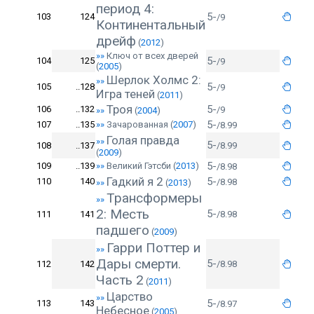
период 4:
5-
103
124
/9
Континентальный
дрейф
(
2012
)
»»
Ключ от всех дверей
5-
104
125
/9
(
2005
)
Шерлок Холмс 2:
»»
5-
105
..128
/9
Игра теней
(
2011
)
Троя
5-
106
..132
/9
»»
(
2004
)
5-
107
..135
»»
Зачарованная
(
2007
)
/8.99
Голая правда
»»
5-
108
..137
/8.99
(
2009
)
5-
109
..139
»»
Великий Гэтсби
(
2013
)
/8.98
Гадкий я 2
5-
110
140
/8.98
»»
(
2013
)
Трансформеры
»»
2: Месть
5-
111
141
/8.98
падшего
(
2009
)
Гарри Поттер и
»»
Дары cмерти.
5-
112
142
/8.98
Часть 2
(
2011
)
Царство
»»
5-
113
143
/8.97
Небесное
(
2005
)