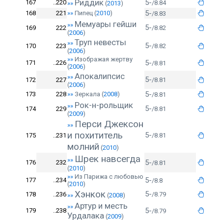
Риддик
5-
167
..220
/8.84
»»
(
2013
)
5-
168
221
»»
Пипец
(
2010
)
/8.83
Мемуары гейши
»»
5-
169
222
/8.82
(
2006
)
Труп невесты
»»
5-
170
223
/8.82
(
2006
)
»»
Изображая жертву
5-
171
..226
/8.81
(
2006
)
Апокалипсис
»»
5-
172
227
/8.81
(
2006
)
5-
173
228
»»
Зеркала
(
2008
)
/8.81
Рок-н-рольщик
»»
5-
174
229
/8.81
(
2009
)
Перси Джексон
»»
и похититель
5-
175
..231
/8.81
молний
(
2010
)
Шрек навсегда
»»
5-
176
232
/8.81
(
2010
)
»»
Из Парижа с любовью
5-
177
..234
/8.8
(
2010
)
Хэнкок
5-
178
..236
/8.79
»»
(
2008
)
Артур и месть
»»
5-
179
..238
/8.79
Урдалака
(
2009
)