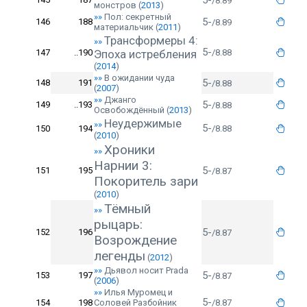
5-
/8.89
монстров
(
2013
)
»»
Пол: секретный
5-
146
188
/8.89
материальчик
(
2011
)
Трансформеры 4:
»»
5-
147
..190
Эпоха истребления
/8.88
(
2014
)
»»
В ожидании чуда
5-
148
191
/8.88
(
2007
)
»»
Джанго
5-
149
..193
/8.88
Освобождённый
(
2013
)
Неудержимые
»»
5-
150
194
/8.88
(
2010
)
Хроники
»»
Нарнии 3:
5-
151
195
/8.87
Покоритель зари
(
2010
)
Тёмный
»»
рыцарь:
5-
152
196
/8.87
Возрождение
легенды
(
2012
)
»»
Дьявол носит Prada
5-
153
197
/8.87
(
2006
)
»»
Илья Муромец и
5-
154
198
Соловей Разбойник
/8.87