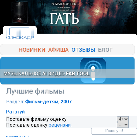
НОВИНКИ
АФИША
ОТЗЫВЫ
БЛОГ
МУЗЫКАЛЬНОЕ AI ВИДЕО
FAB TOOL
Лучшие фильмы
Раздел:
Фильм-детям
,
2007
Рататуй
Поставьте фильму оценку:
Поставьте оценку
рецензии
:
результаты