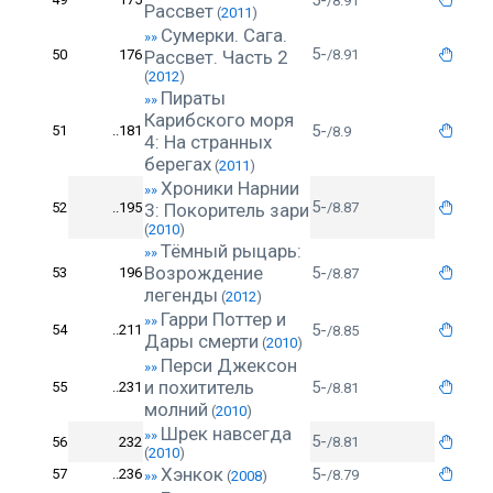
5-
/8.91
Рассвет
(
2011
)
Сумерки. Сага.
»»
5-
50
176
Рассвет. Часть 2
/8.91
(
2012
)
Пираты
»»
Карибского моря
5-
51
..181
/8.9
4: На странных
берегах
(
2011
)
Хроники Нарнии
»»
5-
52
..195
3: Покоритель зари
/8.87
(
2010
)
Тёмный рыцарь:
»»
Возрождение
5-
53
196
/8.87
легенды
(
2012
)
Гарри Поттер и
»»
5-
54
..211
/8.85
Дары смерти
(
2010
)
Перси Джексон
»»
и похититель
5-
55
..231
/8.81
молний
(
2010
)
Шрек навсегда
»»
5-
56
232
/8.81
(
2010
)
Хэнкок
5-
57
..236
/8.79
»»
(
2008
)