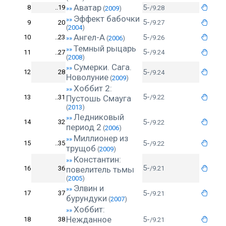
Аватар
5-
8
..19
/9.28
»»
(
2009
)
Эффект бабочки
»»
5-
9
20
/9.27
(
2004
)
Ангел-А
5-
10
..23
/9.26
»»
(
2006
)
Темный рыцарь
»»
5-
11
..27
/9.24
(
2008
)
Сумерки. Сага.
»»
5-
12
28
/9.24
Новолуние
(
2009
)
Хоббит 2:
»»
5-
13
..31
Пустошь Смауга
/9.22
(
2013
)
Ледниковый
»»
5-
14
32
/9.22
период 2
(
2006
)
Миллионер из
»»
5-
15
..35
/9.22
трущоб
(
2009
)
Константин:
»»
5-
16
36
повелитель тьмы
/9.21
(
2005
)
Элвин и
»»
5-
17
37
/9.21
бурундуки
(
2007
)
Хоббит:
»»
Нежданное
5-
18
38
/9.21