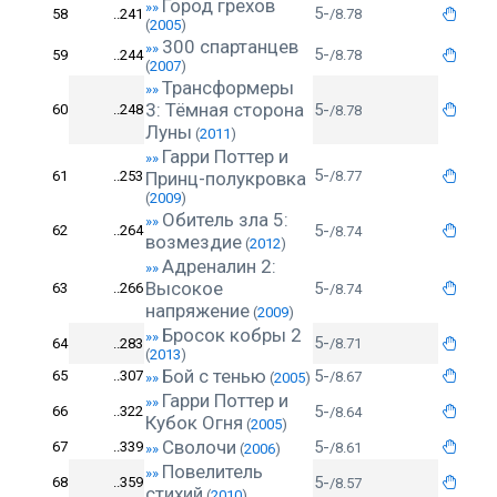
Город грехов
»»
5-
58
..241
/8.78
(
2005
)
300 спартанцев
»»
5-
59
..244
/8.78
(
2007
)
Трансформеры
»»
3: Тёмная сторона
5-
60
..248
/8.78
Луны
(
2011
)
Гарри Поттер и
»»
5-
61
..253
Принц-полукровка
/8.77
(
2009
)
Обитель зла 5:
»»
5-
62
..264
/8.74
возмездие
(
2012
)
Адреналин 2:
»»
Высокое
5-
63
..266
/8.74
напряжение
(
2009
)
Бросок кобры 2
»»
5-
64
..283
/8.71
(
2013
)
Бой с тенью
5-
65
..307
/8.67
»»
(
2005
)
Гарри Поттер и
»»
5-
66
..322
/8.64
Кубок Огня
(
2005
)
Сволочи
5-
67
..339
/8.61
»»
(
2006
)
Повелитель
»»
5-
68
..359
/8.57
стихий
(
2010
)