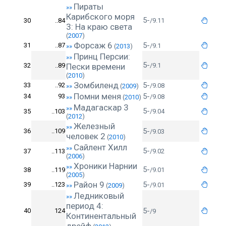
Пираты
»»
Карибского моря
5-
30
..84
/9.11
3: На краю света
(
2007
)
Форсаж 6
5-
31
..87
/9.1
»»
(
2013
)
Принц Персии:
»»
5-
32
..89
Пески времени
/9.1
(
2010
)
Зомбиленд
5-
33
..92
/9.08
»»
(
2009
)
Помни меня
5-
34
93
/9.08
»»
(
2010
)
Мадагаскар 3
»»
5-
35
..103
/9.04
(
2012
)
Железный
»»
5-
36
..109
/9.03
человек 2
(
2010
)
Сайлент Хилл
»»
5-
37
..113
/9.02
(
2006
)
Хроники Нарнии
»»
5-
38
..119
/9.01
(
2005
)
Район 9
5-
39
..123
/9.01
»»
(
2009
)
Ледниковый
»»
период 4:
5-
40
124
/9
Континентальный