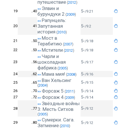
путешествие
(
2012
)
Элвин и
»»
5-
19
..40
/9.21
бурундуки 2
(
2009
)
Рапунцель:
»»
Запутанная
5-
20
41
/9.2
история
(
2010
)
Мост в
»»
5-
21
..50
/9.18
Терабитию
(
2007
)
Мстители
5-
22
..53
/9.18
»»
(
2012
)
Чарли и
»»
шоколадная
5-
23
..56
/9.17
фабрика
(
2005
)
Мама мия!
5-
24
..62
/9.16
»»
(
2008
)
Ван Хельсинг
»»
5-
25
..65
/9.15
(
2004
)
Форсаж 5
5-
26
..70
/9.14
»»
(
2011
)
Форсаж 4
5-
27
..72
/9.14
»»
(
2009
)
Звёздные войны
»»
5-
28
..77
3: Месть Ситхов
/9.12
(
2005
)
Сумерки. Сага.
»»
5-
29
..80
/9.12
Затмение
(
2010
)