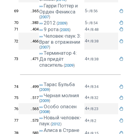
Гарри Поттер и
»»
5-
69
..365
Орден Феникса
/8.56
(
2007
)
2012
5-
70
..383
/8.54
»»
(
2009
)
9 рота
4+
71
..404
/8.48
»»
(
2005
)
Человек-паук 3:
»»
4+
72
..466
Враг в отражении
/8.38
(
2007
)
Терминатор 4:
»»
Да придёт
4+
73
..471
/8.38
спаситель
(
2009
)
Тарас Бульба
»»
4+
74
..499
/8.34
(
2009
)
Черная молния
»»
4+
75
..517
/8.32
(
2009
)
Особо опасен
»»
4+
76
..565
/8.23
(
2008
)
Новый человек-
»»
4+
77
..573
/8.2
паук
(
2012
)
Алиса в Стране
»»
4+
78
..583
/8.15