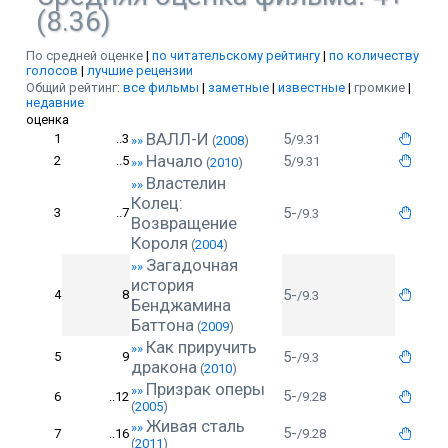
(8.36)
По средней оценке
|
по читательскому рейтингу
|
по количеству
голосов
|
лучшие рецензии
Общий рейтинг:
все фильмы
|
заметные
|
известные
|
громкие
|
недавние
оценка
ВАЛЛ-И
5
1
..3
/9.31
»»
(
2008
)
Начало
5
2
..5
/9.31
»»
(
2010
)
Властелин
»»
Колец:
5-
3
..7
/9.3
Возвращение
Короля
(
2004
)
Загадочная
»»
история
5-
4
8
/9.3
Бенджамина
Баттона
(
2009
)
Как приручить
»»
5-
5
9
/9.3
дракона
(
2010
)
Призрак оперы
»»
5-
6
..12
/9.28
(
2005
)
Живая сталь
»»
5-
7
..16
/9.28
(
2011
)