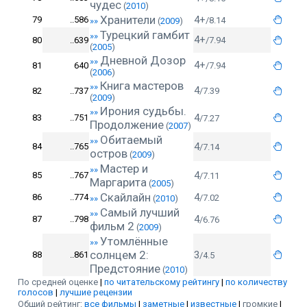
чудес
(
2010
)
Хранители
4+
79
..586
/8.14
»»
(
2009
)
Турецкий гамбит
»»
4+
80
..639
/7.94
(
2005
)
Дневной Дозор
»»
4+
81
640
/7.94
(
2006
)
Книга мастеров
»»
4
82
..737
/7.39
(
2009
)
Ирония судьбы.
»»
4
83
..751
/7.27
Продолжение
(
2007
)
Обитаемый
»»
4
84
..765
/7.14
остров
(
2009
)
Мастер и
»»
4
85
..767
/7.11
Маргарита
(
2005
)
Скайлайн
4
86
..774
/7.02
»»
(
2010
)
Самый лучший
»»
4
87
..798
/6.76
фильм 2
(
2009
)
Утомлённые
»»
солнцем 2:
3
88
..861
/4.5
Предстояние
(
2010
)
По средней оценке
|
по читательскому рейтингу
|
по количеству
голосов
|
лучшие рецензии
Общий рейтинг:
все фильмы
|
заметные
|
известные
|
громкие
|