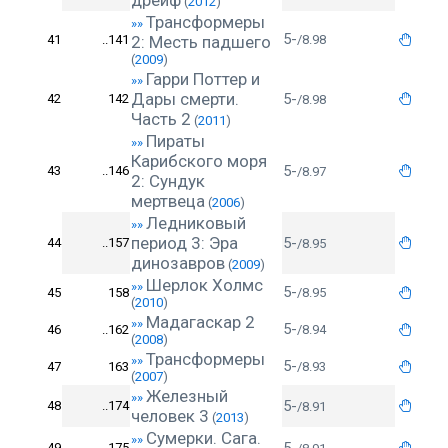
дрейф
(
2012
)
Трансформеры
»»
5-
41
..141
2: Месть падшего
/8.98
(
2009
)
Гарри Поттер и
»»
Дары cмерти.
5-
42
142
/8.98
Часть 2
(
2011
)
Пираты
»»
Карибского моря
5-
43
..146
/8.97
2: Сундук
мертвеца
(
2006
)
Ледниковый
»»
период 3: Эра
5-
44
..157
/8.95
динозавров
(
2009
)
Шерлок Холмс
»»
5-
45
158
/8.95
(
2010
)
Мадагаскар 2
»»
5-
46
..162
/8.94
(
2008
)
Трансформеры
»»
5-
47
163
/8.93
(
2007
)
Железный
»»
5-
48
..174
/8.91
человек 3
(
2013
)
Сумерки. Сага.
»»
49
175