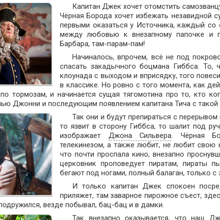
Капитан Джек хочет отомстить самозванцу
Чёрная Борода хочет избежать незавидной с
первыми оказаться у Источника, каждый со
между любовью к внезапному папочке и пр
Барбара, там-парам-пам!
Начиналось, впрочем, всё не под покров
спасать закадычного боцмана Гиббса. То, 
клоунада с выходом и вприсядку, того повесит
в классике. Но ровно с того момента, как д
по тормозам, и начинается сущая тягомотина про то, кто ко
ью Джонни и последующим появлением капитана Тича с такой ч
Так они и будут препираться с перерывом
то язвит в сторону Гиббса, то шалит под руч
изображает
Джона Сильвера
. Чёрная Бо
телекинезом, а также любит, не любит свою
что почти проспала кино, внезапно проснув
церковник проповедует пиратам, пираты пы
бегают под ногами, полный балаган, только с
И только капитан Джек спокоен посре
приляжет, там заварное пирожное съест, зде
подружился, везде побывал, бац-бац и в дамки.
Так внезапно оказывается, что наш Д