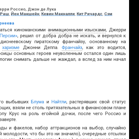
Терри Россио, Джон де Лука
 Раш
,
Йен Макшейн
,
Кевин Макналли
,
Кит Ричардс
,
Сэм
рнеева
ваться киноманскими
анимационными изысками
, Джерри
Персии»
, решил от добра добра не искать, и вернулся к
иснеевскому пиратскому франчайзу, основанному на
и
харизме
Джонни Деппа.
Франчайз
, как это водится,
троицы основных героев неуволенным остался один лишь
логии снимать дальше не жаждал, а вслед за ним начал
есто выбывших
Блума
и
Найтли
, растерявших свой статус
щих, взяли не столь притязательных в финансовом плане
пу Крус на роль егойной дочки, после чего Россио и
заверте.
ды и факелов, набор аттракционов на выбор, случайно
й молодости, что бы это ни значило), очередные отсылки