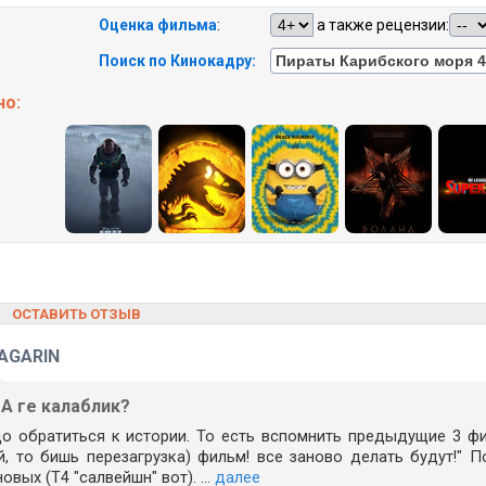
Оценка фильма
:
а также рецензии:
Поиск по Кинокадру:
но:
 |
ОСТАВИТЬ ОТЗЫВ
AGARIN
 А ге калаблик?
о обратиться к истории. То есть вспомнить предыдущие 3 фи
й, то бишь перезагрузка) фильм! все заново делать будут!" 
овых (Т4 "салвейшн" вот). ...
далее