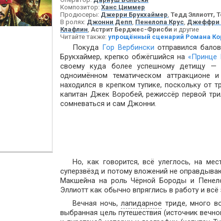
Композитор:
Ханс Циммер
Продюсеры:
Джерри Брукхаймер
,
Тедд Эллиотт, 
В ролях:
Джонни Депп
,
Пенелопа Крус
,
Джеффри
Клафлин
,
Астрит Берджес-Фрисби
и другие
Читайте также:
упрощённый сценарий Романа Ко
Покуда
Гор Вербински
отправился бало
Брукхаймер, крепко обжёгшийся на
«Принце 
своему куда более успешному детищу — д
одноимённом тематическом аттракционе 
находился в крепком тупике, поскольку от 
капитан Джек Воробей, режиссёр первой три
сомневаться и сам Джонни.
Но, как говорится, всё улеглось, на м
суперзвёзд и потому вложений не оправдываю
Макшейна на роль Чёрной Бороды и Пенело
Эллиотт как обычно впряглись в работу и всё 
Вечная ночь,
лапидарное
триде, много во
выбранная цель путешествия (источник вечно