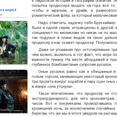
к пиратской истории и географии (капитан Т
попытка продюсера выдать на-гора всё то 
ого моря 4
чтобы и мрачняк, и драйв, и развесёлос
ры
романтический флёр, за который мальчиковая
Надо отметить, задачку себе Брукхаймер 
была в одной серии, аттракционы в другой, а
специалист по мюзиклам, но никак не по ма
так подуныл в плане видов на свою дальне
продюсер и как скажет продюсер. Получилось
Даже не упоминая про осточертевшее три
чём можно, вылилось в тот факт, что море п
важности туману. На месте абордажей и пу
глубинное бомбометание супротив русалок.
Оные русалки, равно как и обещанные в
голым торсом, занимающих некоторый хрономе
три пролёта вокруг корабля и пару сцен оных
в жанре «она утонула».
Такое впечатление, что продюсер не ст
экстраординарного, для чего хронометраж
часов. Вот и покумекаем, проморгавшись 
кромешная ночь, за исключением случайных
берегам, что же мы в итоге увидели на расчи