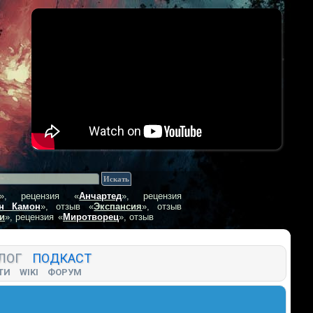
», рецензия
«
Анчартед
», рецензия
н Камон
», отзыв
«
Экспансия
», отзыв
и
», рецензия
«
Миротворец
», отзыв
ЛОГ
ПОДКАСТ
ТИ
WIKI
ФОРУМ