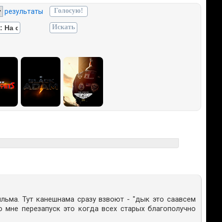
результаты
льма. Тут канешнама сразу взвоют - "дык это саавсем
По мне перезапуск это когда всех старых благополучно