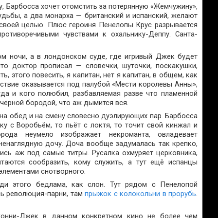
, Барбосса хочет отомстить за потерянную «Жемчужину»,
удьбы, а два монарха — британский и испанский, желают
 своей целью. Плюс героиня Пенелопы Крус разрывается
отиворечивыми чувствами к охальнику-Деппу. Санта-
ом ночи, а в лондонском суде, где игривый Джек будет
что доктор прописал — словечки, шуточки, поскакушки,
ь, этого повесить, я капитан, нет я капитан, в общем, как
ействие оказывается под палубой «Мести королевы Анны»,
гда и кого полюбил, разбавляемая разве что пламенной
ёрной бородой, что аж дымится вся.
 на обед и на смену словесно дуэлирующих пар. Барбосса
ку с Воробьём, то пьёт с локтя, то точит свой кинжал и
рода неумело изображает некроманта, овладевает
 ненаглядную дочу. Доча вообще задумалась так крепко,
шись аж под самые титры. Русалка охмуряет церковника,
таются сообразить, кому служить, а тут ещё испанцы
 элементами снотворного.
ди этого бедлама, как слон. Тут рядом с Пенелопой
сь революция-парни, там
прыжок с колокольни в прорубь
.
жонни-Джек в данном конкретном кино не более чем