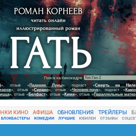
Поиск на Кинокадре
й
», отзыв
«
Падение Луны
», подкаст
«
Смерть на Ниле
маров
», отзыв
«
Сирано
», отзыв
«
Человек-паук
», подкаст
«
Камо
пицца
», отзыв
«
Белфаст
», отзыв
«
Кими
», отзыв
«
Параллельные матер
ИНКИ
КИНО
АФИША
ОБНОВЛЕНИЯ
ТРЕЙЛЕРЫ
Б
БЛОКБАСТЕРЫ
КОМЕДИИ
ЛУЧШИЕ
ЮБИЛЕИ
ОТЗЫВЫ
СОЦСЕ