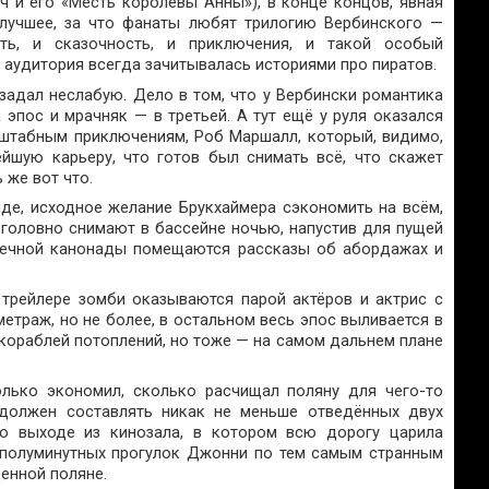
ич и его «Месть королевы Анны»), в конце концов, явная
лучшее, за что фанаты любят трилогию Вербинского —
ть, и сказочность, и приключения, и такой особый
 аудитория всегда зачитывалась историями про пиратов.
задал неслабую. Дело в том, что у Вербински романтика
 эпос и мрачняк — в третьей. А тут ещё у руля оказался
сштабным приключениям, Роб Маршалл, который, видимо,
йшую карьеру, что готов был снимать всё, что скажет
 же вот что.
де, исходное желание Брукхаймера сэкономить на всём,
оголовно снимают в бассейне ночью, напустив для пущей
шечной канонады помещаются рассказы об абордажах и
 трейлере зомби оказываются парой актёров и актрис с
траж, но не более, в остальном весь эпос выливается в
 кораблей потоплений, но тоже — на самом дальнем плане
олько экономил, сколько расчищал поляну для чего-то
 должен составлять никак не меньше отведённых двух
по выходе из кинозала, в котором всю дорогу царила
 полуминутных прогулок Джонни по тем самым странным
щенной поляне.