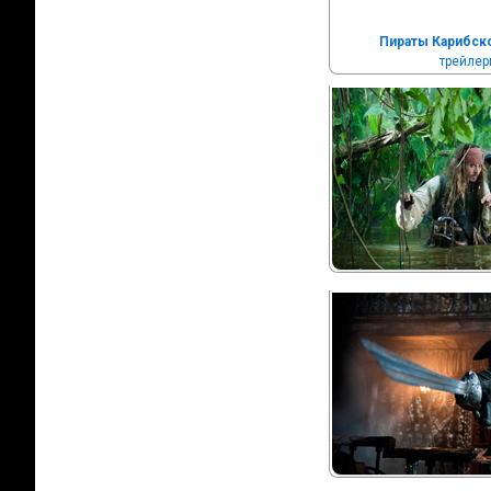
Пираты Карибск
трейле