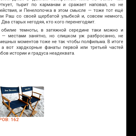
уткует, тырит по карманам и сражает наповал, но не
йствия, и Пенелопочка в этом смысле — тоже тот ещё
и Раш со своей щербатой улыбкой и, совсем немного,
Два старых негодяя, кто кого перенегодяит.
 обилие темноты, в затяжной середине таки можно и
е — местами занятно, но слишком уж разбросанно, не
Смешных моментов тоже не так чтобы полфильма. В итоге
я, а вот хардкорные фанаты первой или третьей частей
бов истории и градуса неадеквата.
ОВ: 162