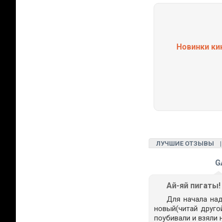
Новинки ки
ЛУЧШИЕ ОТЗЫВЫ
G
Ай-яй пигаты!
Для начала над
новый(читай друго
поубивали и взяли н