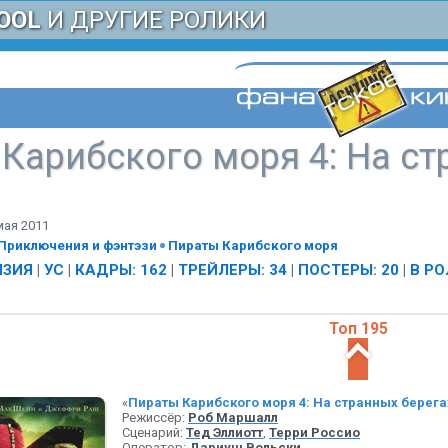
OOL
И ДРУГИЕ РОЛИКИ
Карибского моря 4: На ст
мая 2011
Приключения и фэнтэзи
Пираты Карибского моря
НЗИЯ
|
УС
|
КАДРЫ: 162
|
ТРЕЙЛЕРЫ: 34
|
ПОСТЕРЫ: 20
|
В РО
Топ 195
«
Пираты Карибского моря 4: На странных берега
Режиссёр:
Роб Маршалл
Сценарий:
Тед Эллиотт
,
Терри Россио
Оператор:
Дариуш Вольски