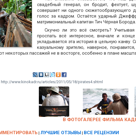
свадебный генерал, он бродит, фехтует, ш
совершает ни одного сюжетообразующего де
голос за кадром. Остаётся ударный Джеффр
матримониальный капитан Тич Чёрная Борода. 
Скучно ли это всё смотреть? Учитывая
проспать всё интересное, вначале и конц
укладывается эта история в цельную канву. 
казуальному зрителю, наверное, понравитс
от некоторых пассажей не в восторге, особенно в плане масшта
:
http://www.kinokadr.ru/articles/2011/05/18/pirates4.shtml
В ФОТОГАЛЕРЕЕ ФИЛЬМА КАДР
ММЕНТИРОВАТЬ
ЛУЧШИЕ ОТЗЫВЫ
ВСЕ РЕЦЕНЗИИ
|
|