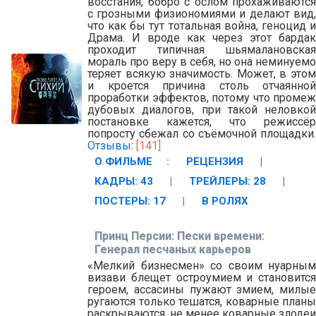
восстания, бобро с ослом прохаживаются
с грозными физиономиями и делают вид,
что как бы тут тотальная война, геноцид и
Драма. И вроде как через этот бардак
проходит типичная шьямалановская
мораль про веру в себя, но она неминуемо
теряет всякую значимость. Может, в этом
и кроется причина столь отчаянной
проработки эффектов, потому что промеж
дубовых диалогов, при такой неловкой
постановке кажется, что режиссёр
попросту сбежал со съёмочной площадки.
Отзывы
:
[141]
О ФИЛЬМЕ
:
РЕЦЕНЗИЯ
|
КАДРЫ: 43
|
ТРЕЙЛЕРЫ: 28
|
ПОСТЕРЫ: 17
|
В РОЛЯХ
Принц Персии: Пески времени:
Генерал песчаных карьеров
«Мелкий бизнесмен» со своим нуарным
визави блещет остроумием и становится
героем, ассасины пужают змием, милые
ругаются только тешатся, коварные планы
раскрываются, не менее коварные злодеи