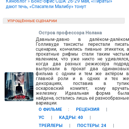
Киноблог
»
Бокс-офис США: 26-29 мая, «Пираты»
дают течь, «Спасатели Малибу» тонут
УПРОЩЁННЫЕ СЦЕНАРИИ
Остров профессора Нолана
Давным-давно в далёком-далёком
Голливуде таксисты перестали писать
сценарии, кончились пивные этикетки, а
прокатные рифмы стали таким частым
явлением, что уже никто не удивлялся,
когда два разных режиссёра подряд
выпускали в прокат два одинаковых
фильма с одним и тем же актёром в
главной роли и в одних и тех же
декорациях, поставив в тупик
оскаровский комитет, кому вручать
железяку. Идеальная форма была
найдена, остались лишь её разнообразные
вариации.
О ФИЛЬМЕ
:
РЕЦЕНЗИЯ
|
УС
|
КАДРЫ: 40
|
ТРЕЙЛЕРЫ
|
ПОСТЕРЫ: 24
|