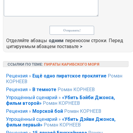
Отделяйте абзацы
одним
переносом строки. Перед
цитируемым абзацем поставьте
>
ССЫЛКИ ПО ТЕМЕ:
ПИРАТЫ КАРИБСКОГО МОРЯ
Рецензия
»
Ещё одно пиратское проклятие
Роман
КОРНЕЕВ
Рецензия
»
В темноте
Роман КОРНЕЕВ
Упрощённый сценарий
»
«Убить Бэйби Джонса,
фильм второй»
Роман КОРНЕЕВ
Рецензия
»
Морской бой
Роман КОРНЕЕВ
Упрощённый сценарий
»
«Убить Дэйви Джонса,
фильм первый»
Роман КОРНЕЕВ
Рецензия
»
15 друзей Брукхаймера
Роман