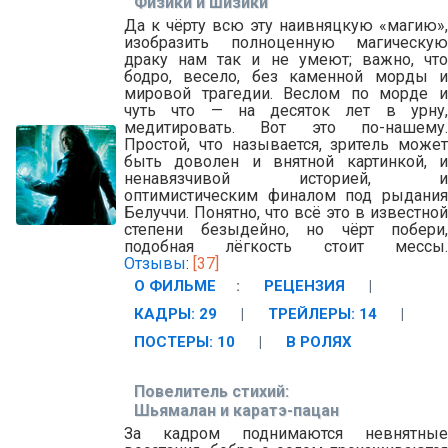
Физики и шизики
Да к чёрту всю эту наивняцкую «магию»,
изобразить полноценную магическую
драку нам так и не умеют; важно, что
бодро, весело, без каменной морды и
мировой трагедии. Веслом по морде и
чуть что — на десяток лет в урну,
медитировать. Вот это по-нашему.
Простой, что называется, зритель может
быть доволен и внятной картинкой, и
ненавязчивой историей, и
оптимистическим финалом под рыдания
Белуччи. Понятно, что всё это в известной
степени безыдейно, но чёрт побери,
подобная лёгкость стоит мессы.
Отзывы
:
[37]
О ФИЛЬМЕ
:
РЕЦЕНЗИЯ
|
КАДРЫ: 29
|
ТРЕЙЛЕРЫ: 14
|
ПОСТЕРЫ: 10
|
В РОЛЯХ
Повелитель стихий:
Шьямалан и каратэ-пацан
За кадром поднимаются невнятные