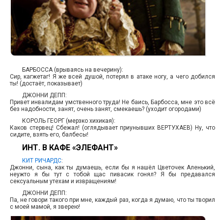
БАРБОССА (врываясь на вечерину):
Сир, кагжетаг! Я же всей душой, потерял в атаке ногу, а чего добился
ты! (достаёт, показывает)
ДЖОННИ ДЕПП:
Привет инвалидам умственного труда! Не баись, Барбосса, мне это всё
без надобности, занят, очень занят, смекаешь? (уходит огородами)
КОРОЛЬ ГЕОРГ (мерзко хихикая):
Каков стервец! Сбежал! (оглядывает приунывших ВЕРТУХАЕВ) Ну, что
сидите, взять его, балбесы!
ИНТ. В КАФЕ «ЭЛЕФАНТ»
КИТ РИЧАРДС
:
Джонни, сына, как ты думаешь, если бы я нашёл Цветочек Аленький,
неужто я бы тут с тобой щас пивасик гонял? Я бы предавался
сексуальным утехам и извращениям!
ДЖОННИ ДЕПП:
Па, не говори такого при мне, каждый раз, когда я думаю, что ты творил
с моей мамой, я зверею!