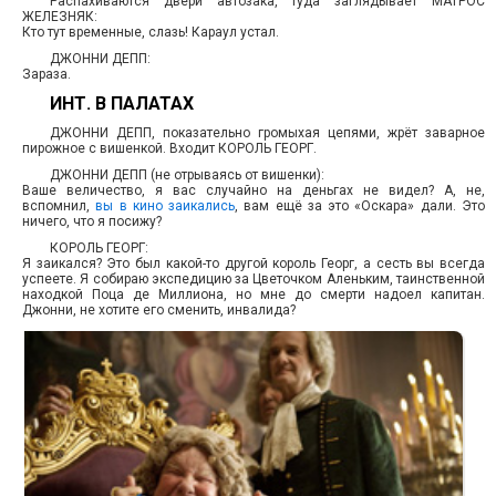
Распахиваются двери автозака, туда заглядывает МАТРОС
ЖЕЛЕЗНЯК:
Кто тут временные, слазь! Караул устал.
ДЖОННИ ДЕПП:
Зараза.
ИНТ. В ПАЛАТАХ
ДЖОННИ ДЕПП, показательно громыхая цепями, жрёт заварное
пирожное с вишенкой. Входит КОРОЛЬ ГЕОРГ.
ДЖОННИ ДЕПП (не отрываясь от вишенки):
Ваше величество, я вас случайно на деньгах не видел? А, не,
вспомнил,
вы в кино заикались
, вам ещё за это «Оскара» дали. Это
ничего, что я посижу?
КОРОЛЬ ГЕОРГ:
Я заикался? Это был какой-то другой король Георг, а сесть вы всегда
успеете. Я собираю экспедицию за Цветочком Аленьким, таинственной
находкой Поца де Миллиона, но мне до смерти надоел капитан.
Джонни, не хотите его сменить, инвалида?