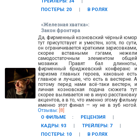
ТРЕЙЛЕРЫ: 34
|
ПОСТЕРЫ: 20
|
В РОЛЯХ
«Железная хватка»:
Закон фронтира
Да, фирменный коэновский чёрный юмор
тут присутствует и уместен, хотя, по сути,
он ограничивается краткими зарисовками,
скорее вставными гэгами, нежели
самодостаточным элементом общей
мозаики. Правят бал длинноты,
фирменный бриджевский конферанс и
харизма главных героев, каковые есть
главное и лучшее, что есть в вестерне. А
потому перед нами всё-таки вестерн, и
личная коэновская подача сюжета тут
скорее выливается не в иную расстановку
акцентов, а в то, что именно этому фильму
именно этот финал — ну не в зуб ногой.
Отзывы
:
[8]
О ФИЛЬМЕ
:
РЕЦЕНЗИЯ
|
КАДРЫ: 93
|
ТРЕЙЛЕРЫ: 7
|
ПОСТЕРЫ: 10
|
В РОЛЯХ