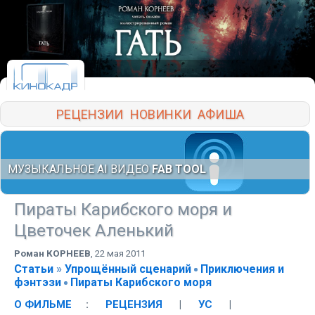
РЕЦЕНЗИИ
НОВИНКИ
АФИША
МУЗЫКАЛЬНОЕ AI ВИДЕО
FAB TOOL
Пираты Карибского моря и
Цветочек Аленький
Роман КОРНЕЕВ
,
22 мая 2011
Статьи
»
Упрощённый сценарий
Приключения и
фэнтэзи
Пираты Карибского моря
О ФИЛЬМЕ
:
РЕЦЕНЗИЯ
|
УС
|