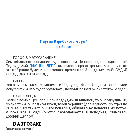
Пираты Карибского моря 4
трейлеры
ГОЛОС В МАТЮГАЛЬНИКЕ:
Сим объявляю заседание суда открытым! Це понятые, це подставные!
Подсудимый
ДЖОННИ ДЕПП
, вы имеете право хранить молчание, но
это всё равно будет использовано против вас! Заседание ведёт СУДЬЯ
ДРЕДД, ДЖОННИ ДРЕДД!
ГИББС:
Ваша честь! Моя фамилия Гиббс, усы, бакенбарды и хвост мои
документы! А кто будет мухлевать, получит по наглой пиратской морде!
СУДЬЯ ДРЕДД:
Налицо лемма Грошева! Если подсудимый виновен, то он подсудимый,
смекаете? А он ведь виновен, такой вердикт? (для верности смотрит на
КОМПАС) Ну так вот. Мы его повесим, обязательно повесим, но потом.
А пока все в сад! (быстро переодевается в исподнее, становясь
Джонни Деппом)
В АВТОЗАКЕ
(полчаса спустя)