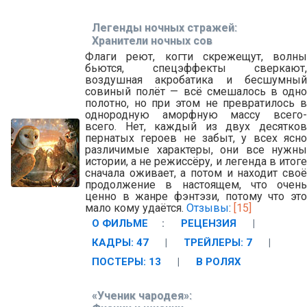
Легенды ночных стражей:
Хранители ночных сов
Флаги реют, когти скрежещут, волны
бьются, спецэффекты сверкают,
воздушная акробатика и бесшумный
совиный полёт — всё смешалось в одно
полотно, но при этом не превратилось в
однородную аморфную массу всего-
всего. Нет, каждый из двух десятков
пернатых героев не забыт, у всех ясно
различимые характеры, они все нужны
истории, а не режиссёру, и легенда в итоге
сначала оживает, а потом и находит своё
продолжение в настоящем, что очень
ценно в жанре фэнтэзи, потому что это
мало кому удаётся.
Отзывы
:
[15]
О ФИЛЬМЕ
:
РЕЦЕНЗИЯ
|
КАДРЫ: 47
|
ТРЕЙЛЕРЫ: 7
|
ПОСТЕРЫ: 13
|
В РОЛЯХ
«Ученик чародея»: