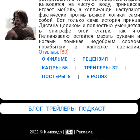
выводятся на чистую воду, принцесса
играет мебель, а хеппи-энды наступают
фактически против всякой логики, сами
собой. Вот только сама история принца
Дастана целиком и полностью умещается
в эпиграфе этой статьи, так что
Гилленхаалю остаётся махать руками и
ногами, поминая недобрым словом
позабытый в каптёрке сценарий.
Отзывы
:
[80]
О ФИЛЬМЕ
:
РЕЦЕНЗИЯ
|
КАДРЫ: 55
|
ТРЕЙЛЕРЫ: 32
|
ПОСТЕРЫ: 8
|
В РОЛЯХ
БЛОГ
ТРЕЙЛЕРЫ
ПОДКАСТ
2022 ©
Кинокадр
|
16+
|
Реклама