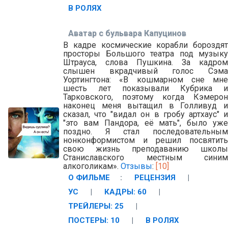
В РОЛЯХ
Аватар с бульвара Капуцинов
В кадре космические корабли бороздят
просторы Большого театра под музыку
Штрауса, слова Пушкина. За кадром
слышен вкрадчивый голос Сэма
Уортингтона: «В кошмарном сне мне
шесть лет показывали Кубрика и
Тарковского, поэтому когда Кэмерон
наконец меня вытащил в Голливуд и
сказал, что "видал он в гробу артхаус" и
"это вам Пандора, её мать", было уже
поздно. Я стал последовательным
нонконформистом и решил посвятить
свою жизнь преподаванию школы
Станиславского местным синим
алкоголикам».
Отзывы
:
[10]
О ФИЛЬМЕ
:
РЕЦЕНЗИЯ
|
УС
|
КАДРЫ: 60
|
ТРЕЙЛЕРЫ: 25
|
ПОСТЕРЫ: 10
|
В РОЛЯХ