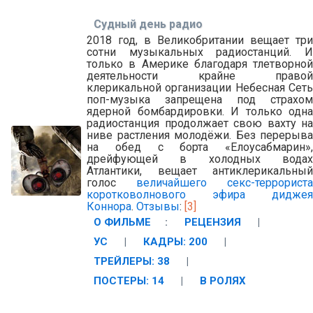
Судный день радио
2018 год, в Великобритании вещает три
сотни музыкальных радиостанций. И
только в Америке благодаря тлетворной
деятельности крайне правой
клерикальной организации Небесная Сеть
поп-музыка запрещена под страхом
ядерной бомбардировки. И только одна
радиостанция продолжает свою вахту на
ниве растления молодёжи. Без перерыва
на обед с борта «Елоусабмарин»,
дрейфующей в холодных водах
Атлантики, вещает антиклерикальный
голос
величайшего секс-террориста
коротковолнового эфира диджея
Коннора
.
Отзывы
:
[3]
О ФИЛЬМЕ
:
РЕЦЕНЗИЯ
|
УС
|
КАДРЫ: 200
|
ТРЕЙЛЕРЫ: 38
|
ПОСТЕРЫ: 14
|
В РОЛЯХ