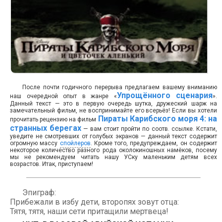
После почти годичного перерыва предлагаем вашему вниманию
Упрощённого сценария
наш очередной опыт в жанре «
».
Данный текст — это в первую очередь шутка, дружеский шарж на
замечательный фильм, не воспринимайте его всерьёз! Если вы хотели
Пираты Карибского моря 4: на
прочитать рецензию на фильм
странных берегах
— вам стоит пройти по соотв. ссылке. Кстати,
уведите не смотревших от голубых экранов — данный текст содержит
огромную массу
спойлеров
. Кроме того, предупреждаем, он содержит
некоторое количество разного рода околокиношных намёков, посему
мы не рекомендуем читать нашу УСку маленьким детям всех
возрастов. Итак, приступаем!
Эпиграф:
Прибежали в избу дети, второпях зовут отца:
Тятя, тятя, наши сети притащили мертвеца!