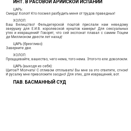
ИНТ. В РАСОВОЙ АРИЙСКОЙ ИСПАНИИ
ЦАРЬ:
Смерд! Холоп! Кто посмел разбудить меня от трудов праведных!
ХОЛОП:
Ваш Велицство! Фельдегерской поштой прислали нам неведому
зверушку для Е.И.В. королевской кунштов камеры! Для сексуальных
утех и извращений! Говорят, что сей экспонат плавал с самим Поцем
де Миллионом двести лет назад!
ЦАРЬ (брезгливо):
Заверните две.
ХОЛОП:
Прощщевайте, вашество, чего нема, того нема. Этого-то еле доволокли.
ЦАРЬ (выходя из себя):
Щитоа?! Молчать! С отливом отплывать! Вы мне за это ответите, сгною!
И русалку мне приволоките заодно! Для этих, для извращений, вот.
ПАВ. БАСМАННЫЙ СУД