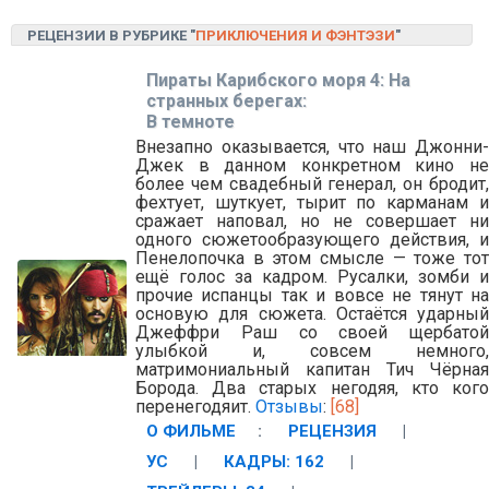
РЕЦЕНЗИИ В РУБРИКЕ "
ПРИКЛЮЧЕНИЯ И ФЭНТЭЗИ
"
Пираты Карибского моря 4: На
странных берегах:
В темноте
Внезапно оказывается, что наш Джонни-
Джек в данном конкретном кино не
более чем свадебный генерал, он бродит,
фехтует, шуткует, тырит по карманам и
сражает наповал, но не совершает ни
одного сюжетообразующего действия, и
Пенелопочка в этом смысле — тоже тот
ещё голос за кадром. Русалки, зомби и
прочие испанцы так и вовсе не тянут на
основую для сюжета. Остаётся ударный
Джеффри Раш со своей щербатой
улыбкой и, совсем немного,
матримониальный капитан Тич Чёрная
Борода. Два старых негодяя, кто кого
перенегодяит.
Отзывы
:
[68]
О ФИЛЬМЕ
:
РЕЦЕНЗИЯ
|
УС
|
КАДРЫ: 162
|