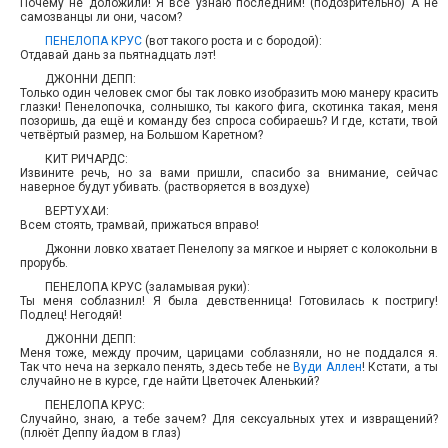
Почему не доложили! Я всё узнаю последним! (подозрительно) А не
самозванцы ли они, часом?
ПЕНЕЛОПА КРУС
(вот такого роста и с бородой):
Отдавай дань за пьятнадцать лэт!
ДЖОННИ ДЕПП:
Только один человек смог бы так ловко изобразить мою манеру красить
глазки! Пенелопочка, солнышко, ты какого фига, скотинка такая, меня
позоришь, да ещё и команду без спроса собираешь? И где, кстати, твой
четвёртый размер, на Большом Каретном?
КИТ РИЧАРДС:
Извините речь, но за вами пришли, спасибо за внимание, сейчас
наверное будут убивать. (растворяется в воздухе)
ВЕРТУХАИ:
Всем стоять, трамвай, прижаться вправо!
Джонни ловко хватает Пенелопу за мягкое и ныряет с колокольни в
прорубь.
ПЕНЕЛОПА КРУС (заламывая руки):
Ты меня соблазнил! Я была девственница! Готовилась к постригу!
Подлец! Негодяй!
ДЖОННИ ДЕПП:
Меня тоже, между прочим, царицами соблазняли, но не поддался я.
Так что неча на зеркало пенять, здесь тебе не
Вуди Аллен
! Кстати, а ты
случайно не в курсе, где найти Цветочек Аленький?
ПЕНЕЛОПА КРУС:
Случайно, знаю, а тебе зачем? Для сексуальных утех и извращений?
(плюёт Деппу йадом в глаз)