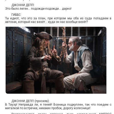
ДЖОННИ ДЕПП:
Это было леген… подожди-подожди… дарно!
ГИББС:
Ты идиот, что это за план, при котором мы оба из суда попадаем в
автозак, который нас везёт… куда он нас вообще везёт?
ДЖОННИ ДЕПП (просияв):
В Тауэр! Неправда ли, я гений! Возница подкуплен, так что поедем с
мигалкой по встречке, никаких пробок, дорогу колеснице!