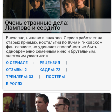
Очень странные дела:
Лампово и сердито
Внезапно, нишево и знаково. Сериал работает на
старых приёмах, ностальгии по 80-м и гиковском
фан-сервисе, но удивляет способностью быть
одновременно семейным кино и брутальным,
жестоким ужастиком
О СЕРИАЛЕ
:
РЕЦЕНЗИЯ
|
ОТЗЫВЫ: 2
|
КАДРЫ: 72
|
ТРЕЙЛЕРЫ: 33
|
ПОСТЕРЫ
|
В РОЛЯХ