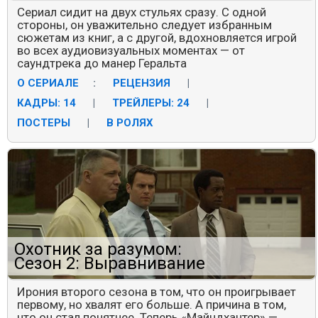
Сериал сидит на двух стульях сразу. С одной
стороны, он уважительно следует избранным
сюжетам из книг, а с другой, вдохновляется игрой
во всех аудиовизуальных моментах — от
саундтрека до манер Геральта
О СЕРИАЛЕ
:
РЕЦЕНЗИЯ
|
КАДРЫ: 14
|
ТРЕЙЛЕРЫ: 24
|
ПОСТЕРЫ
|
В РОЛЯХ
Охотник за разумом:
Сезон 2: Выравнивание
Ирония второго сезона в том, что он проигрывает
первому, но хвалят его больше. А причина в том,
что он стал понятнее. Теперь «Майндхантер» —