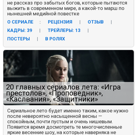
не рассказ про забытых богов, которые пытаются
выжить в современном мире, а какой-то марш по
нынешней медийной повестке
О СЕРИАЛЕ
:
РЕЦЕНЗИЯ
|
ОТЗЫВ
|
КАДРЫ: 39
|
ТРЕЙЛЕРЫ: 13
|
ПОСТЕРЫ
|
В РОЛЯХ
20 главных сериалов лета: «Игра
престолов», «Проповедник»,
«Каслвания», «Защитники»
Сериальное лето будет именно таким, какое нужно
после невероятно насыщенной весны —
спокойным, почти пустым и очень нишевым.
Появится время досмотреть те многочисленные
яркие весенние шоу, на которые наверняка не