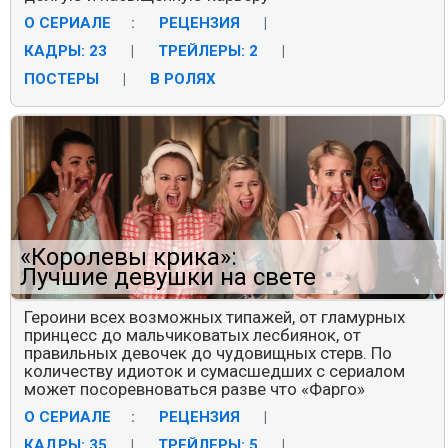
О СЕРИАЛЕ
:
РЕЦЕНЗИЯ
|
КАДРЫ: 23
|
ТРЕЙЛЕРЫ: 2
|
ПОСТЕРЫ
|
В РОЛЯХ
«Королевы крика»:
Лучшие девушки на свете
Героини всех возможных типажей, от гламурных
принцесс до мальчиковатых лесбиянок, от
правильных девочек до чудовищных стерв. По
количеству идиоток и сумасшедших с сериалом
может посоревноваться разве что «Фарго»
О СЕРИАЛЕ
:
РЕЦЕНЗИЯ
|
КАДРЫ: 35
|
ТРЕЙЛЕРЫ: 5
|