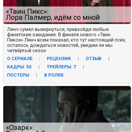
«Твин Пикс»:
Лора Палмер, идём со мной
Линч сумел вывернуться, превзойдя любые
фанатские ожидания. В финале нового «Твин
Пикса» Линч всем показал, кто тут настоящий псих,
осталось дождаться новостей, увидим ли мы
четвёртый сезон
О СЕРИАЛЕ
:
РЕЦЕНЗИЯ
|
ОТЗЫВ
|
КАДРЫ: 50
|
ТРЕЙЛЕРЫ: 7
|
ПОСТЕРЫ
|
В РОЛЯХ
«Озарк»: