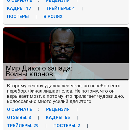
О СЕРИАЛЕ
:
РЕЦЕНЗИЯ
|
КАДРЫ: 17
|
ТРЕЙЛЕРЫ: 4
|
ПОСТЕРЫ
|
В РОЛЯХ
Мир Дикого запада:
Войны клонов
Второму сезону удался левел-ап, но перебор есть
перебор. Финал лишает слов. Не потому, что он
взрывает мозг, а потому что прилагает чудовищно,
колоссально много усилий для этого
О СЕРИАЛЕ
:
РЕЦЕНЗИЯ
|
ОТЗЫВЫ: 3
|
КАДРЫ: 65
|
ТРЕЙЛЕРЫ: 29
|
ПОСТЕРЫ: 2
|