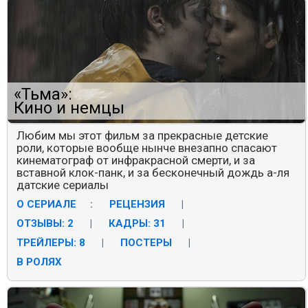
«Тьма»:
Кино и немцы
Любим мы этот фильм за прекрасные детские
роли, которые вообще нынче внезапно спасают
кинематограф от инфракрасной смерти, и за
вставной клок-панк, и за бесконечный дождь а-ля
датские сериалы
О СЕРИАЛЕ
:
РЕЦЕНЗИЯ
|
ОТЗЫВЫ: 2
|
КАДРЫ: 31
|
ТРЕЙЛЕРЫ: 8
|
ПОСТЕРЫ
|
В РОЛЯХ