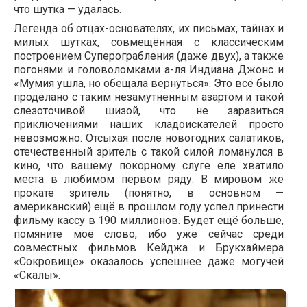
что шутка — удалась.
Легенда об отцах-основателях, их письмах, тайнах и
милых шутках, совмещённая с классическим
построением Суперограбления (даже двух), а также
погонями и головоломками а-ля Индиана Джонс и
«Мумия ушла, но обещала вернуться». Это всё было
проделано с таким незамутнённым азартом и такой
слезоточивой шизой, что не заразиться
приключениями наших кладоискателей просто
невозможно. Отсыхая после новогодних салатиков,
отечественный зритель с такой силой ломанулся в
кино, что вашему покорному слуге еле хватило
места в любимом первом ряду. В мировом же
прокате зритель (понятно, в основном —
американский) ещё в прошлом году успел принести
фильму кассу в 190 миллионов. Будет ещё больше,
помяните моё слово, ибо уже сейчас среди
совместных фильмов Кейджа и Брукхаймера
«Сокровище» оказалось успешнее даже могучей
«Скалы».