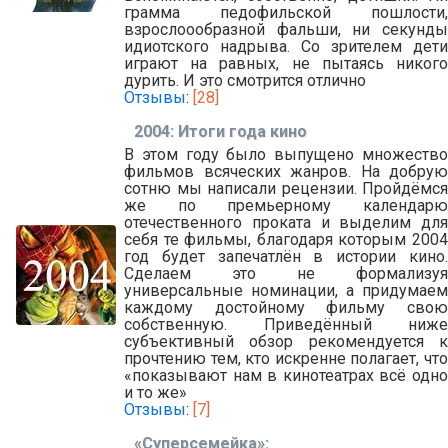
грамма педофильской пошлости,
взрослоообразной фальши, ни секунды
идиотского надрыва. Со зрителем дети
играют на равных, не пытаясь никого
дурить. И это смотрится отлично
Отзывы
:
[28]
2004: Итоги года кино
В этом году было выпущено множество
фильмов всяческих жанров. На добрую
сотню мы написали рецензии. Пройдёмся
же по премьерному календарю
отечественного проката и выделим для
себя те фильмы, благодаря которым 2004
год будет запечатлён в истории кино.
Сделаем это не формализуя
универсальные номинации, а придумаем
каждому достойному фильму свою
собственную. Приведённый ниже
субъективный обзор рекомендуется к
прочтению тем, кто искренне полагает, что
«показывают нам в кинотеатрах всё одно
и то же»
Отзывы
:
[7]
«Суперсемейка»: