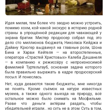
Идея милая, тем более что заодно можно устроить,
помимо хохм, кой-какой экскурс в историю родной
страны в упрощённой редакции для чавкающей у
экрана братии. Мистер продюсер собрал под это
дело сто миллионов бюджета, Николаса Кейджа и
Дайану Крюгер выдвинул на главные роли, Шона
Бина и Харви Кейтеля — на второстепенные,
оператора «Страстей Христовых» Калеба Дешанеля
— в компанию к режиссёру с непроизносимой
фамилией Туртельтауб, основная задача которого
была правильно выражать в кадре продюсерский
посыл. И понеслась.
Нет, куда деваются такие бюджеты, мне никогда
не понять. Кроме съёмок на натуре известных
музеев, а также одного выезда на природу, всё
остальное можно было снимать на Мосфильме.
Разве что деньги актёрам раздать, чтобы
убедительней играли… но суть не в этом. Суть в том,