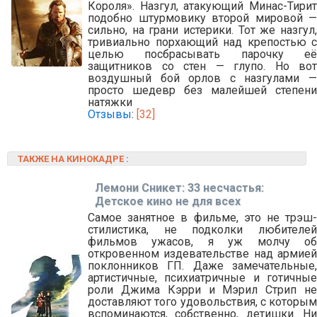
Короля». Назгул, атакующий Минас-Тирит
подобно штурмовику второй мировой —
сильно, на грани истерики. Тот же назгул,
тривиально порхающий над крепостью с
целью посбрасывать парочку её
защитников со стен — глупо. Но вот
воздушный бой орлов с назгулами —
просто шедевр без малейшей степени
натяжки
Отзывы
:
[32]
ТАКЖЕ НА КИНОКАДРЕ
:
Лемони Сникет: 33 несчастья:
Детское кино не для всех
Самое занятное в фильме, это не трэш-
стилистика, не подколки любителей
фильмов ужасов, я уж молчу об
откровенном издевательстве над армией
поклонников ГП. Даже замечательные,
артистичные, психиатричные и готичные
роли Джима Кэрри и Мэрил Стрип не
доставляют того удовольствия, с которым
вспоминаются, собственно, детишки. Ни