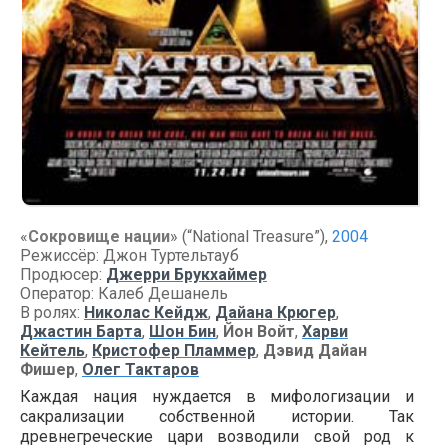
«
Сокровище нации
» (“National Treasure”),
2004
Режиссёр: Джон Туртельтауб
Продюсер:
Джерри Брукхаймер
Оператор: Калеб Дешанель
В ролях:
Николас Кейдж
,
Дайана Крюгер
,
Джастин Барта
,
Шон Бин
,
Йон Войт
,
Харви
Кейтель
,
Кристофер Пламмер
,
Дэвид Дайан
Фишер
,
Олег Тактаров
Каждая нация нуждается в мифологизации и
сакрализации собственной истории. Так
древнегреческие цари возводили свой род к