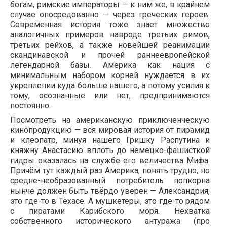
богам, римские императоры — к ним же, в крайнем
случае опосредованно — через греческих героев.
Современная история тоже знает множество
аналогичных примеров навроде третьих римов,
третьих рейхов, а также новейшей реанимации
скандинавской и прочей раннеевропейской
легендарной базы. Америка как нация с
минимальным набором корней нуждается в их
укреплении куда больше нашего, а потому усилия к
тому, осознанные или нет, предпринимаются
постоянно.
Посмотреть на американскую приключенческую
кинопродукцию — вся мировая история от пирамид
и клеопатр, минуя нашего Гришку Распутина и
княжну Анастасию вплоть до немецко-фашисткой
гидры оказалась на службе его величества Мифа.
Причём тут каждый раз Америка, понять трудно, но
средне-необразованный потребитель попкорна
нынче должен быть твёрдо уверен — Александрия,
это где-то в Техасе. А мушкетёры, это где-то рядом
с пиратами Карибского моря. Нехватка
собственного исторического антуража (про