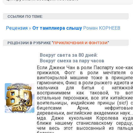
ССЫЛКИ ПО ТЕМЕ:
Рецензия
»
От тамплиера слышу
Роман КОРНЕЕВ
РЕЦЕНЗИИ В РУБРИКЕ "
ПРИКЛЮЧЕНИЯ И ФЭНТЭЗИ
"
Вокруг света за 80 дней:
Вокруг смеха за пару часов
Если Джеки Чан в роли Паспарту кое-как
прижился, Фогг в роли мечтателя о
винтокрылой машине тоже в принципе
гармоничен, Фикс в роли рыжего идиота и
мальчика для битья с натяжкой
воспринимаем как таковой, то вот
остальные персонажи, все эти китайские
воительницы, индийские принцы (sic!) с
бицепсами Арни, нефритовые
деревеньки, английские академики наук…
мда. Даже кукольная Королева куда
ближе нашему станиславскому сердцу,
чем весь этот высосанный из пальца