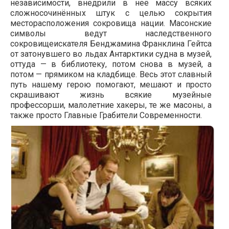
независимости, внедрили в неё массу всяких
сложносочинённых штук с целью сокрытия
месторасположения сокровища нации. Масонские
символы ведут наследственного
сокровищеискателя Бенджамина Франклина Гейтса
от затонувшего во льдах Антарктики судна в музей,
оттуда — в библиотеку, потом снова в музей, а
потом — прямиком на кладбище. Весь этот славный
путь нашему герою помогают, мешают и просто
скрашивают жизнь всякие музейные
профессорши, малолетние хакеры, те же масоны, а
также просто Главные Грабители Современности.