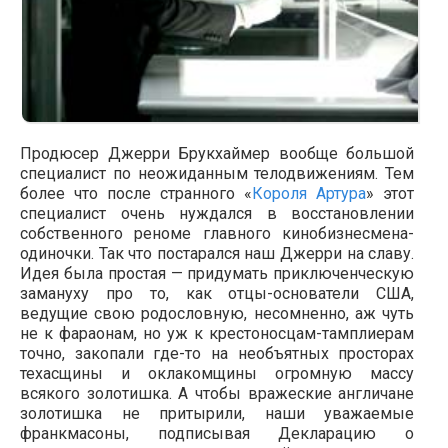
Продюсер Джерри Брукхаймер вообще большой
специалист по неожиданным телодвижениям. Тем
более что после странного «
Короля Артура
» этот
специалист очень нуждался в восстановлении
собственного реноме главного кинобизнесмена-
одиночки. Так что постарался наш Джерри на славу.
Идея была простая — придумать приключенческую
замануху про то, как отцы-основатели США,
ведущие свою родословную, несомненно, аж чуть
не к фараонам, но уж к крестоносцам-тамплиерам
точно, закопали где-то на необъятных просторах
техасщины и оклакомщины огромную массу
всякого золотишка. А чтобы вражеские англичане
золотишка не притырили, наши уважаемые
франкмасоны, подписывая Декларацию о