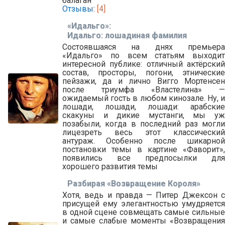
балаган
Отзывы
:
[4]
«Идальго»:
Идальго: лошадиная фамилия
Состоявшаяся на днях премьера
«Идальго» по всем статьям выходит
интересной публике: отличный актёрский
состав, просторы, погони, этнические
пейзажи, да и лично Вигго Мортенсен
после триумфа «Властелина» —
ожидаемый гость в любом кинозале. Ну, и
лошади, лошади, лошади: арабские
скакуны и дикие мустанги, мы уж
позабыли, когда в последний раз могли
лицезреть весь этот классический
антураж. Особенно после шикарной
постановки темы в картине «Фаворит»,
появились все предпосылки для
хорошего развития темы
Разбирая «Возвращение Короля»
Хотя, ведь и правда — Питер Джексон с
присущей ему элегантностью умудряется
в одной сцене совмещать самые сильные
и самые слабые моменты «Возвращения