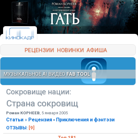
РЕЦЕНЗИИ
НОВИНКИ
АФИША
МУЗЫКАЛЬНОЕ AI ВИДЕО
FAB TOOL
Сокровище нации
:
Страна сокровищ
Роман КОРНЕЕВ
,
5 января 2005
Статьи
»
Рецензия
Приключения и фэнтэзи
ОТЗЫВЫ
[9]
: