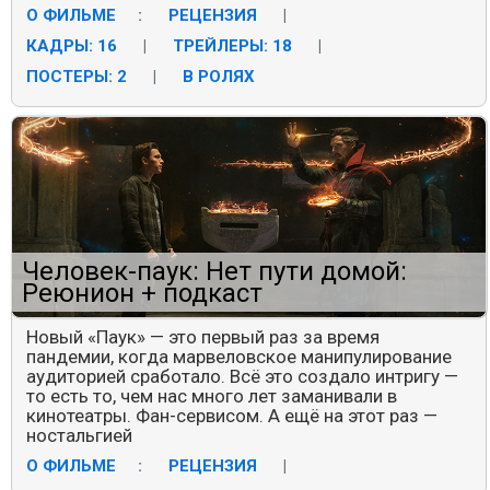
О ФИЛЬМЕ
:
РЕЦЕНЗИЯ
|
КАДРЫ: 16
|
ТРЕЙЛЕРЫ: 18
|
ПОСТЕРЫ: 2
|
В РОЛЯХ
Человек-паук: Нет пути домой:
Реюнион + подкаст
Новый «Паук» — это первый раз за время
пандемии, когда марвеловское манипулирование
аудиторией сработало. Всё это создало интригу —
то есть то, чем нас много лет заманивали в
кинотеатры. Фан-сервисом. А ещё на этот раз —
ностальгией
О ФИЛЬМЕ
:
РЕЦЕНЗИЯ
|