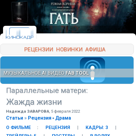
РЕЦЕНЗИИ
НОВИНКИ
АФИША
МУЗЫКАЛЬНОЕ AI ВИДЕО
FAB TOOL
Параллельные матери
:
Жажда жизни
Надежда ЗАВАРОВА
,
5 февраля 2022
Статьи
»
Рецензия
Драма
О ФИЛЬМЕ
:
РЕЦЕНЗИЯ
|
КАДРЫ: 3
|