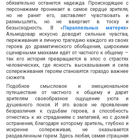
обязательно останется надежда. Происходящее с
персонажами проникает в самое сердце зрителя,
но не ранит его, заставляет чувствовать и
размышлять, но не ввергает в тоску и
безысходность. В «
Параллельных матерях
»
Альмодовар искусно доводит сильные чувства,
переживания и личную трагедию каждого из своих
героев до драматического обобщения, широкими
сценарными мазками идёт от частного к общему —
так его история превращается в эпос о страстях
человеческих, где ясность высказывания и сила
сопереживания героям становятся гораздо важнее
сюжета.
Подобное смысловое и эмоциональное
путешествие от частного к общему и дарит
зрителям своеобразное ощущение уюта и
душевного покоя. И это вовсе не проявление
безразличия к судьбам героев, а способность
отнестись к их страданиям с эмпатией, но с долей
остранения, благодаря которому зритель, глубоко и
искренне сопереживая, не оказывается
раздавленным горем. Здесь любая, самая страшная