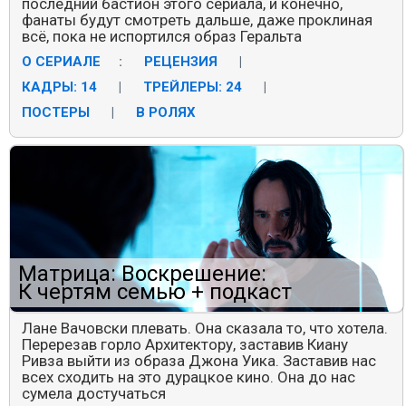
последний бастион этого сериала, и конечно,
фанаты будут смотреть дальше, даже проклиная
всё, пока не испортился образ Геральта
О СЕРИАЛЕ
:
РЕЦЕНЗИЯ
|
КАДРЫ: 14
|
ТРЕЙЛЕРЫ: 24
|
ПОСТЕРЫ
|
В РОЛЯХ
Матрица: Воскрешение:
К чертям семью + подкаст
Лане Вачовски плевать. Она сказала то, что хотела.
Перерезав горло Архитектору, заставив Киану
Ривза выйти из образа Джона Уика. Заставив нас
всех сходить на это дурацкое кино. Она до нас
сумела достучаться