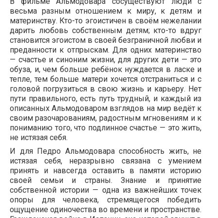
В фильме Альмодовара сосуществуют люди с
весьма разным отношением к миру, к детям и
материнству. Кто-то эгоистичен в своём нежелании
дарить любовь собственным детям; кто-то вдруг
становится эгоистом в своей безграничной любви и
преданности к отпрыскам. Для одних материнство
— счастье и синоним жизни, для других дети — это
обуза, и, чем больше ребёнок нуждается в ласке и
тепле, тем больше матери хочется отстраниться и с
головой погрузиться в свою жизнь и карьеру. Нет
пути правильного, есть путь трудный, и каждый из
описанных Альмодоваром взглядов на мир ведёт к
своим разочарованиям, радостным мгновениям и к
пониманию того, что подлинное счастье — это жить,
не истязая себя.
И для Педро Альмодовара способность жить, не
истязая себя, неразрывно связана с умением
принять и навсегда оставить в памяти историю
своей семьи и страны. Знание и принятие
собственной истории — одна из важнейших точек
опоры для человека, стремящегося победить
ощущение одиночества во времени и пространстве.