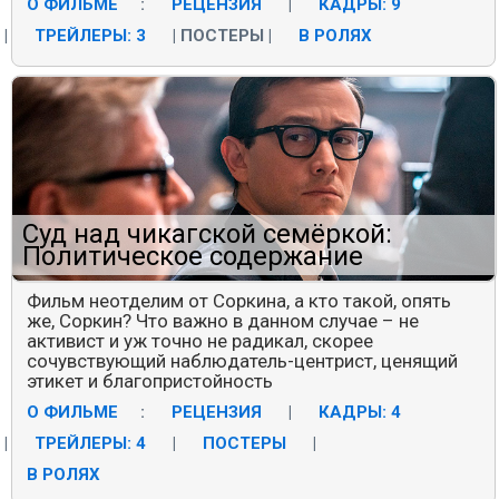
О ФИЛЬМЕ
:
РЕЦЕНЗИЯ
|
КАДРЫ: 9
|
ТРЕЙЛЕРЫ: 3
|
ПОСТЕРЫ
|
В РОЛЯХ
Суд над чикагской семёркой:
Политическое содержание
Фильм неотделим от Соркина, а кто такой, опять
же, Соркин? Что важно в данном случае – не
активист и уж точно не радикал, скорее
сочувствующий наблюдатель-центрист, ценящий
этикет и благопристойность
О ФИЛЬМЕ
:
РЕЦЕНЗИЯ
|
КАДРЫ: 4
|
ТРЕЙЛЕРЫ: 4
|
ПОСТЕРЫ
|
В РОЛЯХ