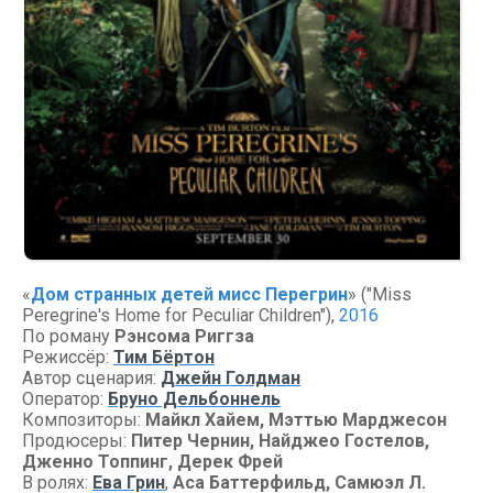
«
Дом странных детей мисс Перегрин
» ("Miss
Peregrine's Home for Peculiar Children"),
2016
По роману
Рэнсома Риггза
Режиссёр:
Тим Бёртон
Автор сценария:
Джейн Голдман
Оператор:
Бруно Дельбоннель
Композиторы:
Майкл Хайем, Мэттью Марджесон
Продюсеры:
Питер Чернин, Найджео Гостелов,
Дженно Топпинг, Дерек Фрей
В ролях:
Ева Грин
,
Аса Баттерфильд, Самюэл Л.