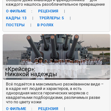
каждого нашлось разоблачительное превращение
О ФИЛЬМЕ
:
РЕЦЕНЗИЯ
|
КАДРЫ: 13
|
ТРЕЙЛЕРЫ: 5
|
ПОСТЕРЫ
|
В РОЛЯХ
«Крейсер»:
Никакой надежды
Всё подаётся в максимально разжёванном виде –
в кадре нет людей и характеров, а есть
однородная масса героических моряков с
квадратными подбородками, различимых разве
что по цвету кожи
О ФИЛЬМЕ
:
РЕЦЕНЗИЯ
|