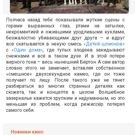
Полчаса назад тебе показывали жуткие сцены с
горами вырванных глаз, ртами на затылке,
некромантией и ожившими уродливыми куклами,
безжалостно убивающими друг друга — и вдруг
всё скатывается в некую смесь
«Детей-шпионов»
с
«Один дома»
, где тупых злодеев закидывают
снежками и всё в таком духе. И в этой потере
верного тона — весь нынешний Бёртон. А сам автор
словно этого не замечает, вставляя собственное
«смешное» двухсекундное камео, где он тоже
получает по лицу. После такого уже не тянет
разбираться во многих странных деталях как
сюжета, так и концепта в целом. Волшебное
зазеркалье кажется хрупким и надуманным, но это
меньшая из проблем, когда режиссёр потерял
самого себя.
Новинки кино: