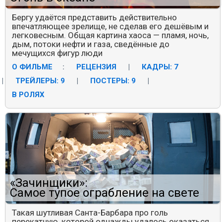
Бергу удаётся представить действительно
впечатляющее зрелище, не сделав его дешёвым и
легковесным. Общая картина хаоса — пламя, ночь,
дым, потоки нефти и газа, сведённые до
мечущихся фигур люди
О ФИЛЬМЕ
:
РЕЦЕНЗИЯ
|
КАДРЫ: 7
|
ТРЕЙЛЕРЫ: 9
|
ПОСТЕРЫ: 9
|
В РОЛЯХ
«Зачинщики»:
Самое тупое ограбление на свете
Такая шутливая Санта-Барбара про голь
перекатную, которой однажды удалось оказаться