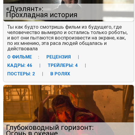
«Дуэлянт»:
Прохладная история
Ты как будто смотришь фильм из будущего, где
человечество вымерло и остались только роботы,
и вот они пытаются воспроизвести на экране, как,
по их мнению, эта раса людей общалась и
действовала
О ФИЛЬМЕ
:
РЕЦЕНЗИЯ
|
КАДРЫ: 46
|
ТРЕЙЛЕРЫ: 4
|
ПОСТЕРЫ: 2
|
В РОЛЯХ
Глубоководный горизонт:
Огонь в океане