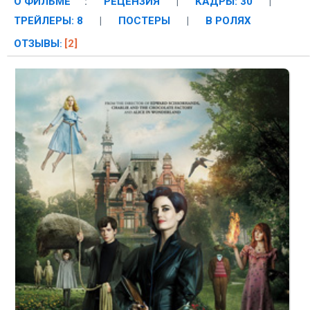
О ФИЛЬМЕ
:
РЕЦЕНЗИЯ
|
КАДРЫ: 30
|
ТРЕЙЛЕРЫ: 8
|
ПОСТЕРЫ
|
В РОЛЯХ
ОТЗЫВЫ
[2]
: