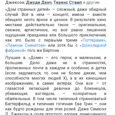
Джексон
,
Джуди Денч
,
Теренс Стамп
и другие.
«Дом странных детей» — сложный, даже обидный
случай. Всё в нём — концепт, имена — вместе
обещало нечто яркое и ценное. В результате кино
местами действительно такое — оригинальное,
свежее, артистичное, но всё равно лишённое
ощущения праздника или большого приключения,
как это было с первыми тремя
«Поттерами»
,
«Лемони Сникетом»
или хотя бы с
«Шоколадной
фабрикой»
того же Бёртона.
Лучшее в «Доме» — его герои, и маленькие, и
большие. Дело даже не в странностях,
прописанных почти в каждом и особенно в детях
(если задуматься, то они не более дикие, чем
способности многих людей Х), а в их киношных
изображениях, в самих актёрах. Они все — от
глазастой летающей девочки до близнецов,
убивающих взглядом, — колоритные и
обаятельные. В том числе типичный странноватый
Баттерфильд и типичная готичная Ева Грин — они
как будто рождены для этих ролей. Даже Самюэл
Л. Джексон в роли простого злодея, помешанного