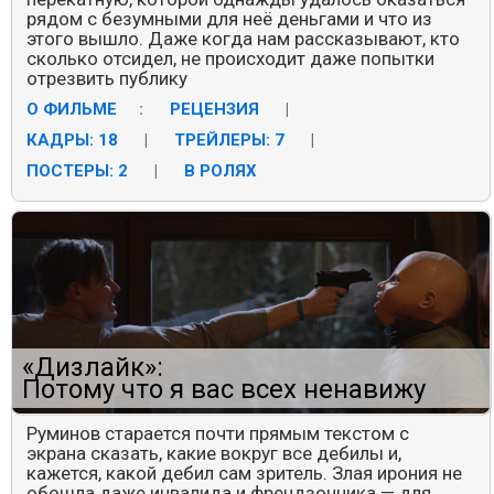
рядом с безумными для неё деньгами и что из
этого вышло. Даже когда нам рассказывают, кто
сколько отсидел, не происходит даже попытки
отрезвить публику
О ФИЛЬМЕ
:
РЕЦЕНЗИЯ
|
КАДРЫ: 18
|
ТРЕЙЛЕРЫ: 7
|
ПОСТЕРЫ: 2
|
В РОЛЯХ
«Дизлайк»:
Потому что я вас всех ненавижу
Руминов старается почти прямым текстом с
экрана сказать, какие вокруг все дебилы и,
кажется, какой дебил сам зритель. Злая ирония не
обошла даже инвалида и френдзонника — для