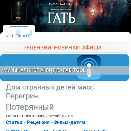
РЕЦЕНЗИИ
НОВИНКИ
АФИША
МУЗЫКАЛЬНОЕ AI ВИДЕО
FAB TOOL
Дом странных детей мисс
Перегрин
:
Потерянный
Гоша БЕРЛИНСКИЙ
,
7 октября 2016
Статьи
»
Рецензия
Фильм-детям