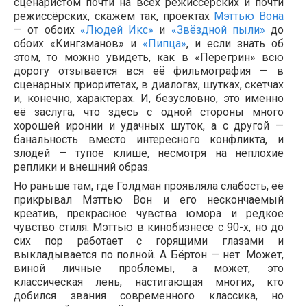
сценаристом почти на всех режиссёрских и почти
режиссёрских, скажем так, проектах
Мэттью Вона
— от обоих
«Людей Икс»
и
«Звёздной пыли»
до
обоих «Кингзманов» и
«Пипца»
, и если знать об
этом, то можно увидеть, как в «Перегрин» всю
дорогу отзывается вся её фильмография — в
сценарных приоритетах, в диалогах, шутках, скетчах
и, конечно, характерах. И, безусловно, это именно
её заслуга, что здесь с одной стороны много
хорошей иронии и удачных шуток, а с другой —
банальность вместо интересного конфликта, и
злодей — тупое клише, несмотря на неплохие
реплики и внешний образ.
Но раньше там, где Голдман проявляла слабость, её
прикрывал Мэттью Вон и его нескончаемый
креатив, прекрасное чувства юмора и редкое
чувство стиля. Мэттью в кинобизнесе с 90-х, но до
сих пор работает с горящими глазами и
выкладывается по полной. А Бёртон — нет. Может,
виной личные проблемы, а может, это
классическая лень, настигающая многих, кто
добился звания современного классика, но