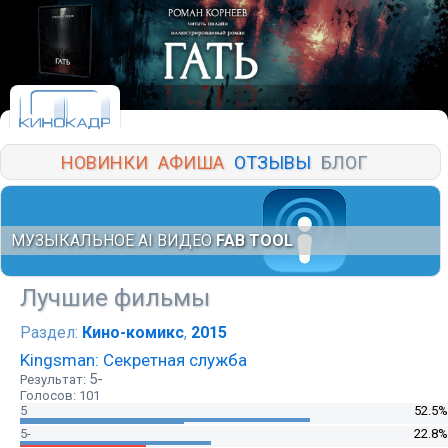
НОВИНКИ
АФИША
ОТЗЫВЫ
БЛОГ
МУЗЫКАЛЬНОЕ AI ВИДЕО
FAB TOOL
Лучшие фильмы
Раздел:
Кино-комикс
,
2015
Kingsman: Секретная служба
5-
Результат:
Голосов: 101
5
52.5%
5-
22.8%