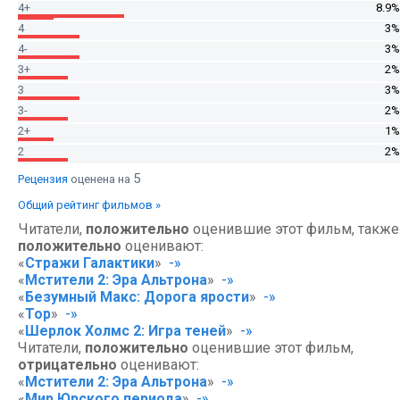
4+
8.9%
4
3%
4-
3%
3+
2%
3
3%
3-
2%
2+
1%
2
2%
5
Рецензия
оценена на
Общий рейтинг фильмов »
Читатели,
положительно
оценившие этот фильм, также
положительно
оценивают:
«
Стражи Галактики
»
-»
«
Мстители 2: Эра Альтрона
»
-»
«
Безумный Макс: Дорога ярости
»
-»
«
Тор
»
-»
«
Шерлок Холмс 2: Игра теней
»
-»
Читатели,
положительно
оценившие этот фильм,
отрицательно
оценивают:
«
Мстители 2: Эра Альтрона
»
-»
«
Мир Юрского периода
»
-»