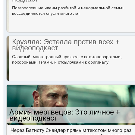
Повзрослевшие члены разбитой и ненормальной семьи
воссоединяются спустя много лет
Круэлла: Эстелла против всех +
видеоподкаст
Сложный, многогранный приквел, с вотэтоповоротами,
похоронами, гэгами, и отсылочками к оригиналу
Армия мертвецов: Это личное +
видеоподкаст
Через Батисту Снайдер прямым текстом много раз