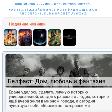
Новинки кино
:
2022
июнь
июль
сентябрь
октябрь
#
А
Б
В
Г
Д
Е
Ё
Ж
З
И
Й
К
Л
М
Н
О
П
Р
С
Т
У
Ф
Х
Ц
Ч
Ш
Щ
Ы
Э
Ю
Я
A
B
C
D
E
F
G
H
I
J
K
L
M
N
O
P
Q
R
S
T
U
V
W
X
Y
Z
Недавние
новинки:
Белфаст: Дом, любовь и фантазия
Бране удалось сделать личную историю
универсальной, создать рассказ о людях, которые
ещё вчера жили в мирном городе, а сегодня
чувствуют себя абсолютно потерянными