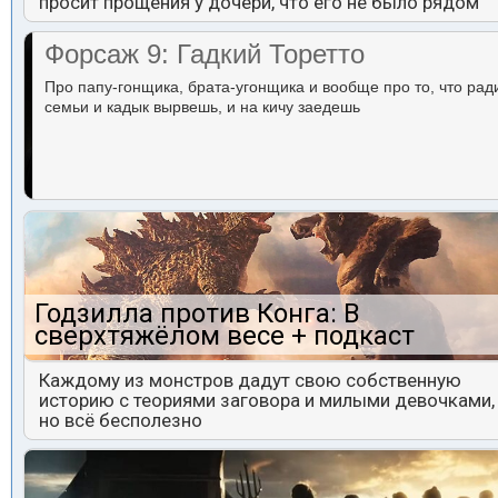
просит прощения у дочери, что его не было рядом
Форсаж 9: Гадкий Торетто
Про папу-гонщика, брата-угонщика и вообще про то, что рад
семьи и кадык вырвешь, и на кичу заедешь
Годзилла против Конга: В
сверхтяжёлом весе + подкаст
Каждому из монстров дадут свою собственную
историю с теориями заговора и милыми девочками,
но всё бесполезно