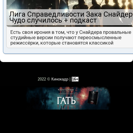
Лига Справедливости Зака Снайдер
Чудо случилось + подкаст
Есть своя ирония в том, что у Снайдера провальные
студийные версии получают переосмысленные
режиссёрки, которые становятся классикой
2022 ©
Кинокадр
|
16+