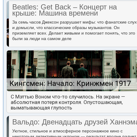
Beatles: Get Back – Концерт на
крыше: Машина времени
За семь часов Джексон разрушает мифы: что фанатские слух
и домысли, что классические образы музыкантов. Он
приземляет всех. Делает живыми и помогает понять, что это
были за люди на самом деле
Кингсмен: Начало: Кринжмен 1917
С Мэттью Воном что-то случилось. На экране —
абсолютная потеря контроля. Опустошающая,
выматывающая глупость
Вальдо: Двенадцать друзей Ханнэм
Уютное, стильное и атмосферное персонажное кино с
некоторым детективным уклоном — результат вполне радует