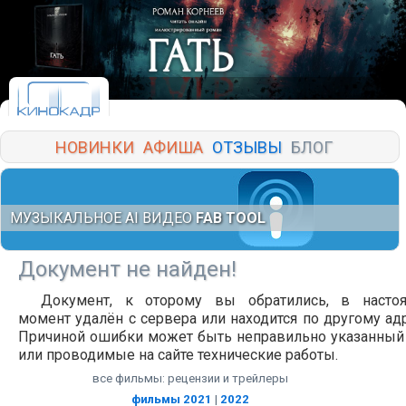
НОВИНКИ
АФИША
ОТЗЫВЫ
БЛОГ
МУЗЫКАЛЬНОЕ AI ВИДЕО
FAB TOOL
Документ не найден!
Документ, к оторому вы обратились, в насто
момент удалён с сервера или находится по другому адр
Причиной ошибки может быть неправильно указанный
или проводимые на сайте технические работы.
все фильмы: рецензии и трейлеры
фильмы 2021
|
2022