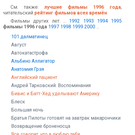
См. также:
лучшие фильмы 1996 года
,
читательский
рейтинг фильмов всех времён
Фильмы других лет: ...
1992
1993
1994
1995
фильмы 1996 года
1997
1998
1999
2000
...
101 далматинец
Август
Автокатастрофа
Альбино Аллигатор
Анатомия Грэя
Английский пациент
Андрей Тарковский. Воспоминания
Бивис и Батт-Хед уделывают Америку
Блеск
Большая ночь
Братья Пилоты готовят на завтрак макарончики
Возвращение броненосца
Все говорят, что я люблю тебя