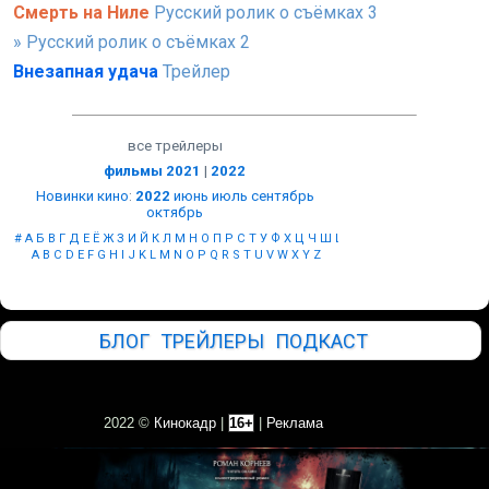
Смерть на Ниле
Русский ролик о съёмках 3
» Русский ролик о съёмках 2
Внезапная удача
Трейлер
все трейлеры
фильмы 2021
|
2022
Новинки кино
:
2022
июнь
июль
сентябрь
октябрь
#
А
Б
В
Г
Д
Е
Ё
Ж
З
И
Й
К
Л
М
Н
О
П
Р
С
Т
У
Ф
Х
Ц
Ч
Ш
Щ
Ы
Э
Ю
Я
A
B
C
D
E
F
G
H
I
J
K
L
M
N
O
P
Q
R
S
T
U
V
W
X
Y
Z
БЛОГ
ТРЕЙЛЕРЫ
ПОДКАСТ
2022 ©
Кинокадр
|
16+
|
Реклама