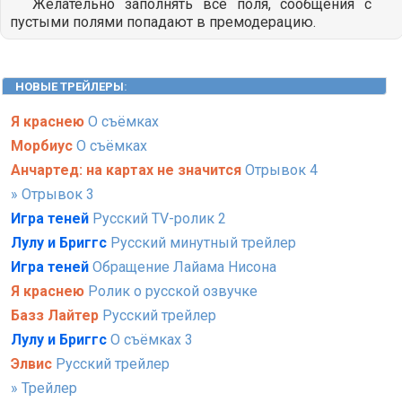
Желательно заполнять все поля, сообщения с
пустыми полями попадают в премодерацию.
НОВЫЕ ТРЕЙЛЕРЫ
:
Я краснею
О съёмках
Морбиус
О съёмках
Анчартед: на картах не значится
Отрывок 4
» Отрывок 3
Игра теней
Русский TV-ролик 2
Лулу и Бриггс
Русский минутный трейлер
Игра теней
Обращение Лайама Нисона
Я краснею
Ролик о русской озвучке
Базз Лайтер
Русский трейлер
Лулу и Бриггс
О съёмках 3
Элвис
Русский трейлер
» Трейлер