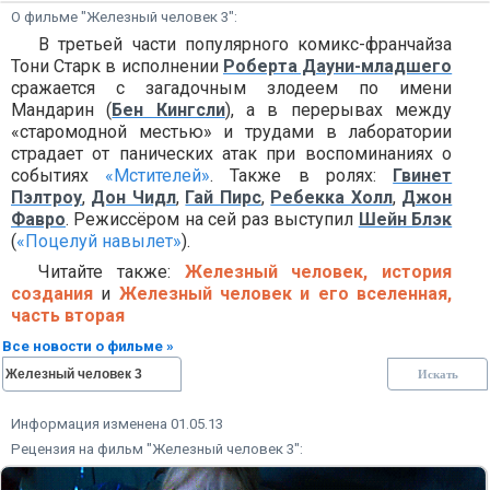
О фильме "Железный человек 3":
В третьей части популярного комикс-франчайза
Тони Старк в исполнении
Роберта Дауни-младшего
сражается с загадочным злодеем по имени
Мандарин (
Бен Кингсли
), а в перерывах между
«старомодной местью» и трудами в лаборатории
страдает от панических атак при воспоминаниях о
событиях
«Мстителей»
. Также в ролях:
Гвинет
Пэлтроу
,
Дон Чидл
,
Гай Пирс
,
Ребекка Холл
,
Джон
Фавро
. Режиссёром на сей раз выступил
Шейн Блэк
(
«Поцелуй навылет»
).
Читайте также:
Железный человек, история
создания
и
Железный человек и его вселенная,
часть вторая
Все новости о фильме »
Информация изменена 01.05.13
Рецензия на фильм "Железный человек 3":