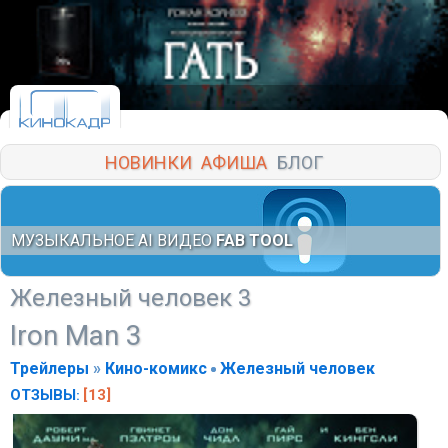
НОВИНКИ
АФИША
БЛОГ
МУЗЫКАЛЬНОЕ AI ВИДЕО
FAB TOOL
Железный человек 3
Iron Man 3
Трейлеры
»
Кино-комикс
Железный человек
ОТЗЫВЫ
[13]
: