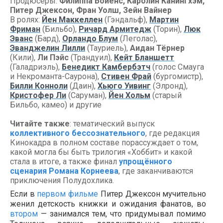
Продюсеры:
Филиппа Бойенс, Каролин Канингхэм,
Питер Джексон, Фран Уолш, Зейн Вайнер
В ролях:
Йен Маккеллен
(Гэндальф),
Мартин
Фриман
(Бильбо),
Ричард Армитедж
(Торин),
Люк
Эванс
(Бард),
Орландо Блум
(Леголас),
Эванджелин Лилли
(Тауриель),
Аидан Тёрнер
(Кили),
Ли Пэйс
(Трандуил),
Кейт Бланшетт
(Галадриэль),
Бенедикт Камбербэтч
(голос Смауга
и Некроманта-Саурона),
Стивен Фрай
(бургомистр),
Билли Конноли
(Даин),
Хьюго Уивинг
(Элронд),
Кристофер Ли
(Саруман),
Йен Хольм
(старый
Бильбо, камео) и другие
Читайте также
: тематический выпуск
коллективного бессознательного
, где редакция
Кинокадра в полном составе порассуждает о том,
какой могла бы быть трилогия «Хоббит» и какой
стала в итоге, а также финал
упрощённого
сценария Романа Корнеева
, где заканчиваются
приключения Полудохлика.
Если в
первом фильме
Питер Джексон мучительно
женил детскость книжки и ожидания фанатов, во
втором
— занимался тем, что придумывал помимо