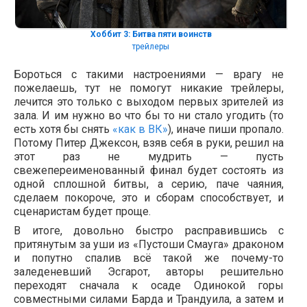
Хоббит 3: Битва пяти воинств
трейлеры
Бороться с такими настроениями — врагу не
пожелаешь, тут не помогут никакие трейлеры,
лечится это только с выходом первых зрителей из
зала. И им нужно во что бы то ни стало угодить (то
есть хотя бы снять
«как в ВК»
), иначе пиши пропало.
Потому Питер Джексон, взяв себя в руки, решил на
этот раз не мудрить — пусть
свежепереименованный финал будет состоять из
одной сплошной битвы, а серию, паче чаяния,
сделаем покороче, это и сборам способствует, и
сценаристам будет проще.
В итоге, довольно быстро расправившись с
притянутым за уши из «Пустоши Смауга» драконом
и попутно спалив всё такой же почему-то
заледеневший Эсгарот, авторы решительно
переходят сначала к осаде Одинокой горы
совместными силами Барда и Трандуила, а затем и