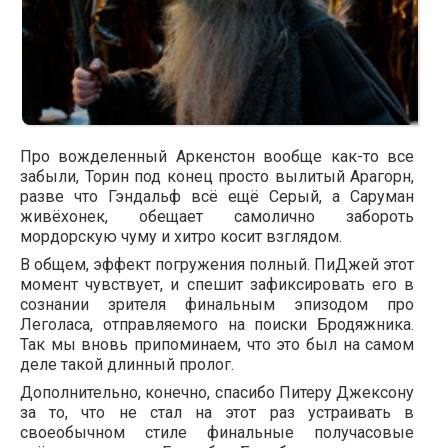
Про вожделенный Аркенстон вообще как-то все
забыли, Торин под конец просто вылитый Арагорн,
разве что Гэндальф всё ещё Серый, а Саруман
живёхонек, обещает самолично забороть
мордорскую чуму и хитро косит взглядом.
В общем, эффект погружения полный. ПиДжей этот
момент чувствует, и спешит зафиксировать его в
сознании зрителя финальным эпизодом про
Леголаса, отправляемого на поиски Бродяжника.
Так мы вновь припоминаем, что это был на самом
деле такой длинный пролог.
Дополнительно, конечно, спасибо Питеру Джексону
за то, что не стал на этот раз устраивать в
своеобычном стиле финальные получасовые