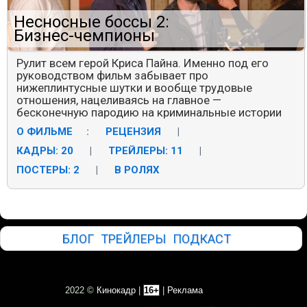
Несносные боссы 2:
Бизнес-чемпионы
Рулит всем герой Криса Пайна. Именно под его
руководством фильм забывает про
нижеплинтусные шутки и вообще трудовые
отношения, нацеливаясь на главное —
бесконечную пародию на криминальные истории
О ФИЛЬМЕ
:
РЕЦЕНЗИЯ
|
КАДРЫ: 20
|
ТРЕЙЛЕРЫ: 11
|
ПОСТЕРЫ: 2
|
В РОЛЯХ
БЛОГ
ТРЕЙЛЕРЫ
ПОДКАСТ
2022 ©
Кинокадр
|
16+
|
Реклама