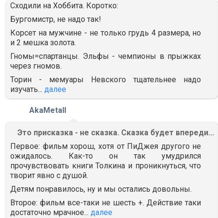
Сходили на Хоббита. Коротко:
Бургомистр, не надо так!
Корсет на мужчине - не только грудь 4 размера, но
и 2 мешка золота.
Гномы=спартанцы. Эльфы - чемпионы в прыжках
через гномов.
Торин - мемуары Невского тщательнее надо
изучать...
далее
AkaMetall
Это присказка - не сказка. Сказка будет впереди...
Первое: фильм хорош, хотя от ПиДжея другого не
ожидалось. Как-то он так умудрился
прочувствовать книги Толкина и проникнуться, что
творит явно с душой.
Детям понравилось, ну и мы остались довольны.
Второе: фильм все-таки не шесть +. Действие таки
достаточно мрачное...
далее