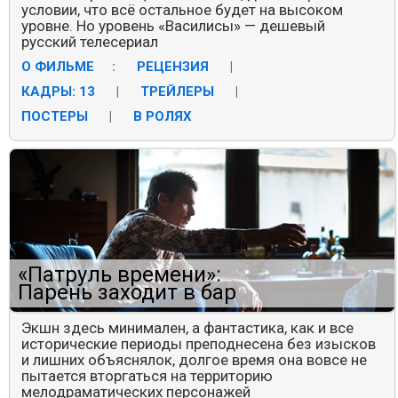
условии, что всё остальное будет на высоком
уровне. Но уровень «Василисы» — дешевый
русский телесериал
О ФИЛЬМЕ
:
РЕЦЕНЗИЯ
|
КАДРЫ: 13
|
ТРЕЙЛЕРЫ
|
ПОСТЕРЫ
|
В РОЛЯХ
«Патруль времени»:
Парень заходит в бар
Экшн здесь минимален, а фантастика, как и все
исторические периоды преподнесена без изысков
и лишних объяснялок, долгое время она вовсе не
пытается вторгаться на территорию
мелодраматических персонажей