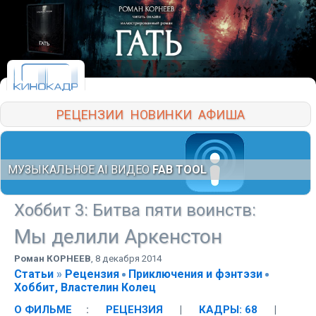
РЕЦЕНЗИИ
НОВИНКИ
АФИША
МУЗЫКАЛЬНОЕ AI ВИДЕО
FAB TOOL
Хоббит 3: Битва пяти воинств
:
Мы делили Аркенстон
Роман КОРНЕЕВ
,
8 декабря 2014
Статьи
»
Рецензия
Приключения и фэнтэзи
Хоббит, Властелин Колец
О ФИЛЬМЕ
:
РЕЦЕНЗИЯ
|
КАДРЫ: 68
|