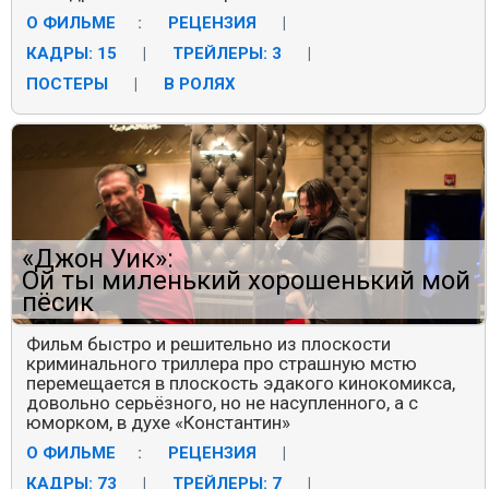
О ФИЛЬМЕ
:
РЕЦЕНЗИЯ
|
КАДРЫ: 15
|
ТРЕЙЛЕРЫ: 3
|
ПОСТЕРЫ
|
В РОЛЯХ
«Джон Уик»:
Ой ты миленький хорошенький мой
пёсик
Фильм быстро и решительно из плоскости
криминального триллера про страшную мстю
перемещается в плоскость эдакого кинокомикса,
довольно серьёзного, но не насупленного, а с
юморком, в духе «Константин»
О ФИЛЬМЕ
:
РЕЦЕНЗИЯ
|
КАДРЫ: 73
|
ТРЕЙЛЕРЫ: 7
|