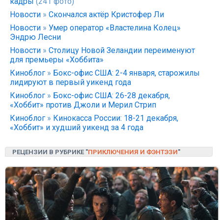
кадры
(241 фото)
Новости
»
Скончался актёр Кристофер Ли
Новости
»
Умер оператор «Властелина Колец»
Эндрю Лесни
Новости
»
Столицу Новой Зеландии переименуют
для премьеры «Хоббита»
Киноблог
»
Бокс-офис США: 2-4 января, старожилы
лидируют в первый уикенд года
Киноблог
»
Бокс-офис США: 26-28 декабря,
«Хоббит» против Джоли и Мерил Стрип
Киноблог
»
Кинокасса России: 18-21 декабря,
«Хоббит» и худший уикенд за 4 года
РЕЦЕНЗИИ В РУБРИКЕ "
ПРИКЛЮЧЕНИЯ И ФЭНТЭЗИ
"