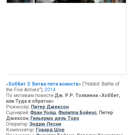
«
Хоббит 3: Битва пяти воинств
» (“Hobbit: Battle of
the Five Armies”),
2014
По мотивам повести
Дж. Р.Р. Толкиена
«
Хоббит,
или Туда и обратно
»
Режиссёр:
Питер Джексон
Сценарий:
Фран Уолш
,
Филиппа Бойенс
,
Питер
Джексон
,
Гильермо дель Торо
Оператор:
Эндрю Лесни
Композитор:
Говард Шор