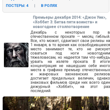
ПОСТЕРЫ: 4
|
В РОЛЯХ
Премьеры декабря 2014: «Джон Уик»,
«Хоббит 3: Битва пяти воинств» и
новогоднее столпотворение
Декабрь с некоторых пор в
отечественном прокате — месяц гиблый.
Все, кто может, сдвигают свои релизы на
1 января, в то время как освободившееся
место занимают те, кто не рискует
соваться под ноги новогодним
тяжеловесам, но надеется там что-нибудь
урвать на излёте проката. В итоге
концентрация не нашедших себе иного
места в графике премьер отечественных
и жанровых заокеанских релизов
достигает предельных величин, однако
знаковых фильмов среди них всего один
дежурный «Хоббит», на этот раз
последний.