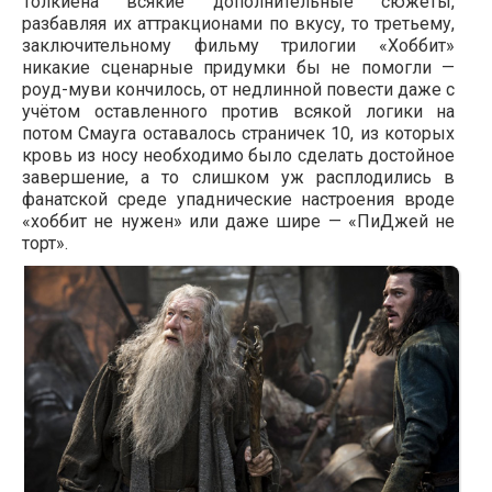
Толкиена всякие дополнительные сюжеты,
разбавляя их аттракционами по вкусу, то третьему,
заключительному фильму трилогии «Хоббит»
никакие сценарные придумки бы не помогли —
роуд-муви кончилось, от недлинной повести даже с
учётом оставленного против всякой логики на
потом Смауга оставалось страничек 10, из которых
кровь из носу необходимо было сделать достойное
завершение, а то слишком уж расплодились в
фанатской среде упаднические настроения вроде
«хоббит не нужен» или даже шире — «ПиДжей не
торт».