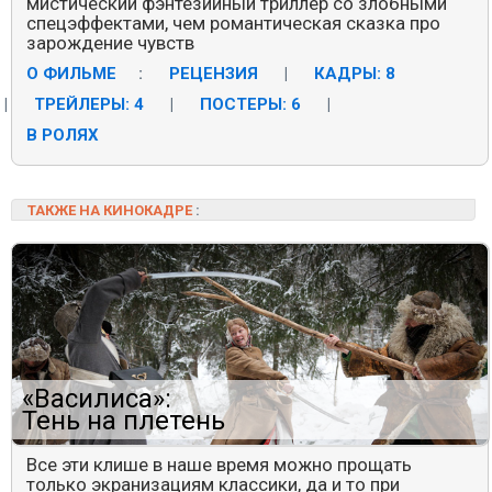
мистический фэнтезийный триллер со злобными
спецэффектами, чем романтическая сказка про
зарождение чувств
О ФИЛЬМЕ
:
РЕЦЕНЗИЯ
|
КАДРЫ: 8
|
ТРЕЙЛЕРЫ: 4
|
ПОСТЕРЫ: 6
|
В РОЛЯХ
ТАКЖЕ НА КИНОКАДРЕ
:
«Василиса»:
Тень на плетень
Все эти клише в наше время можно прощать
только экранизациям классики, да и то при