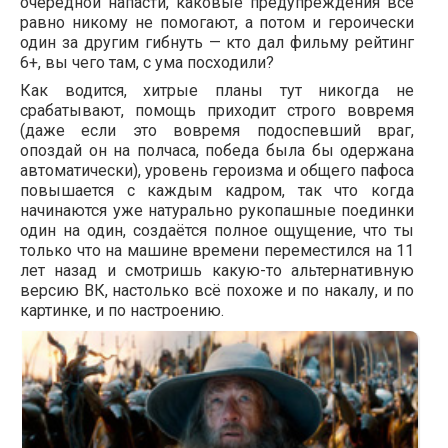
очередной напасти, каковые предупреждения всё
равно никому не помогают, а потом и героически
один за другим гибнуть — кто дал фильму рейтинг
6+, вы чего там, с ума посходили?
Как водится, хитрые планы тут никогда не
срабатывают, помощь приходит строго вовремя
(даже если это вовремя подоспевший враг,
опоздай он на полчаса, победа была бы одержана
автоматически), уровень героизма и общего пафоса
повышается с каждым кадром, так что когда
начинаются уже натурально рукопашные поединки
один на один, создаётся полное ощущение, что ты
только что на машине времени переместился на 11
лет назад и смотришь какую-то альтернативную
версию ВК, настолько всё похоже и по накалу, и по
картинке, и по настроению.