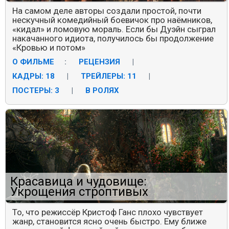
На самом деле авторы создали простой, почти
нескучный комедийный боевичок про наёмников,
«кидал» и ломовую мораль. Если бы Дуэйн сыграл
накачанного идиота, получилось бы продолжение
«Кровью и потом»
О ФИЛЬМЕ
:
РЕЦЕНЗИЯ
|
КАДРЫ: 18
|
ТРЕЙЛЕРЫ: 11
|
ПОСТЕРЫ: 3
|
В РОЛЯХ
Красавица и чудовище:
Укрощения строптивых
То, что режиссёр Кристоф Ганс плохо чувствует
жанр, становится ясно очень быстро. Ему ближе