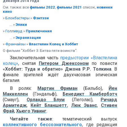
декабря 2014 года
См. также: все
фильмы 2022
,
фильмы 2021
список,
новинки
кино
»
Блокбастеры
»
Фэнтэзи
... »
Эпики
»
Голливуд
»
Приключения
... »
Экранизации
»
Франчайзы
»
Властелин Колец и Хоббит
О фильме "Хоббит 3: Битва пяти воинств":
Заключительная часть
предыстории
«Властелина
колец»
, снятая
Питером Джексоном
по повести
«
Хоббит: Туда и обратно
»
Джона Р.Р. Толкина
. В
финале зрителей ждёт двухчасовая эпическая
баталия.
В ролях:
Мартин Фриман
(Бильбо),
Йен
Маккеллен
(Гэндальф),
Бенедикт Камбербэтч
(Смауг),
Орландо Блум
(Леголас),
Ричард
Армитедж
,
Кейт Бланшетт
,
Люк Эванс
,
Стивен
Фрай
,
Хьюго Уивинг
.
Читайте также
: тематический выпуск
коллективного бессознательного
, где редакция