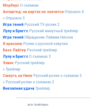
Морбиус
О съёмках
Анчартед: на картах не значится
Отрывок 4
» Отрывок 3
Игра теней
Русский TV-ролик 2
Лулу и Бриггс
Русский минутный трейлер
Игра теней
Обращение Лайама Нисона
Я краснею
Ролик о русской озвучке
Базз Лайтер
Русский трейлер
Лулу и Бриггс
О съёмках 3
Элвис
Русский трейлер
» Трейлер
Смерть на Ниле
Русский ролик о съёмках 3
» Русский ролик о съёмках 2
Внезапная удача
Трейлер
все трейлеры