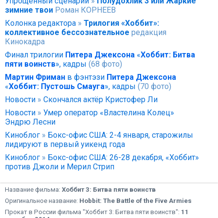
Упрощённый сценарий
»
Полудохлик 3 или Жаркие
зимние твои
Роман КОРНЕЕВ
Колонка редактора
»
Трилогия «Хоббит»:
коллективное бессознательное
редакция
Кинокадра
Финал трилогии
Питера Джексона
«
Хоббит: Битва
пяти воинств
», кадры
(68 фото)
Мартин Фриман
в фэнтэзи
Питера Джексона
«
Хоббит: Пустошь Смауга
», кадры
(70 фото)
Новости
»
Скончался актёр Кристофер Ли
Новости
»
Умер оператор «Властелина Колец»
Эндрю Лесни
Киноблог
»
Бокс-офис США: 2-4 января, старожилы
лидируют в первый уикенд года
Киноблог
»
Бокс-офис США: 26-28 декабря, «Хоббит»
против Джоли и Мерил Стрип
Название фильма:
Хоббит 3: Битва пяти воинств
Оригинальное название:
Hobbit: The Battle of the Five Armies
Прокат в России фильма "Хоббит 3: Битва пяти воинств":
11