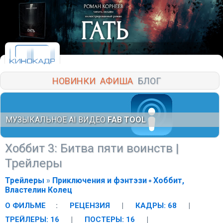
НОВИНКИ
АФИША
БЛОГ
МУЗЫКАЛЬНОЕ AI ВИДЕО
FAB TOOL
Хоббит 3: Битва пяти воинств
|
Трейлеры
Трейлеры
»
Приключения и фэнтэзи
Хоббит,
Властелин Колец
О ФИЛЬМЕ
:
РЕЦЕНЗИЯ
|
КАДРЫ: 68
|
ТРЕЙЛЕРЫ: 16
|
ПОСТЕРЫ: 16
|