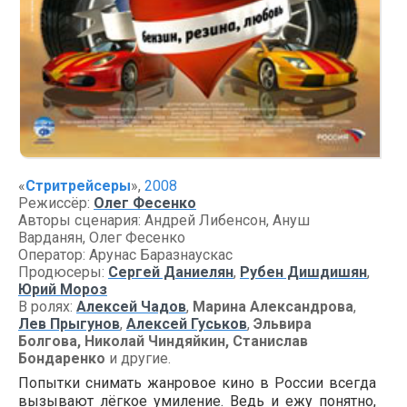
«
Стритрейсеры
»,
2008
Режиссёр:
Олег Фесенко
Авторы сценария: Андрей Либенсон, Ануш
Варданян, Олег Фесенко
Оператор: Арунас Баразнаускас
Продюсеры:
Сергей Даниелян
,
Рубен Дишдишян
,
Юрий Мороз
В ролях:
Алексей Чадов
,
Марина Александрова
,
Лев Прыгунов
,
Алексей Гуськов
,
Эльвира
Болгова, Николай Чиндяйкин, Станислав
Бондаренко
и другие.
Попытки снимать жанровое кино в России всегда
вызывают лёгкое умиление. Ведь и ежу понятно,