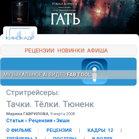
РЕЦЕНЗИИ
НОВИНКИ
АФИША
МУЗЫКАЛЬНОЕ AI ВИДЕО
FAB TOOL
Стритрейсеры
:
Тачки. Тёлки. Тюненк
Марина ГАВРИЛОВА
,
9 марта 2008
Статьи
»
Рецензия
Экшн
О ФИЛЬМЕ
:
РЕЦЕНЗИЯ
|
КАДРЫ: 12
|