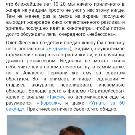
что ближайшие лет 10-20 мы ничего приличного в
жанре не увидим, просто не учат у нас этому нигде.
Тем не менее, раз в месяц на экраны послушно
выходит жанровое кино отечественного разлива, и
зритель послушно идёт в кинотеатры, чтобы потом
долго обсуждать ляпы очередного «небессона».
Олег Фесенко по-детски предан жанру (за спиной у
него постановка
«Ведьмы»
), видимо, неукротимое
стремление поиграть в страшилки ли, в гоночки ли,
движет режиссёром. Бедолага не может найти
себе учителей в своём отечестве, ну, в самом деле,
не к Алексею Герману же ему за советом
обратится. Вот и снимает, и пишет сценарии —
стараясь аккуратно перелицевать иноземные
образцы. Больше всего в фильме «Стритрейсеры»
калек с фильма
«Такси»
, но вспоминается ещё и,
разумеется,
«Форсаж»
, и даже
«Угнать за 60
секунд»
. Практически ничего своего, что обидно.