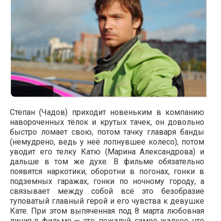
Степан (Чадов) приходит новеньким в компанию
навороченных тёлок и крутых тачек, он довольно
быстро ломает свою, потом тачку главаря банды
(немудрено, ведь у неё лопнувшее колесо), потом
уводит его телку Катю (Марина Александрова) и
дальше в том же духе. В фильме обязательно
появятся наркотики, оборотни в погонах, гонки в
подземных гаражах, гонки по ночному городу, а
связывает между собой всё это безобразие
туповатый главный герой и его чувства к девушке
Кате. При этом выпяченная под 8 марта любовная
линия в фильме — это, пожалуй, самое жалкое, что