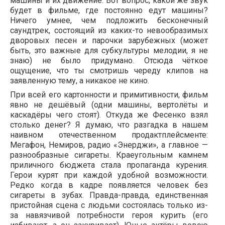
машины и их движение. Вот вопрос, какой же звук
будет в фильме, где постоянно едут машины?
Ничего умнее, чем подложить бесконечный
саундтрек, состоящий из каких-то невообразимых
дворовых песен и парочки зарубежных (может
быть, это важные для субкультуры мелодии, я не
знаю) не было придумано. Отсюда чёткое
ощущение, что ты смотришь череду клипов на
заявленную тему, а никакое не кино.
При всей его картонности и примитивности, фильм
явно не дешёвый (одни машины, вертолёты и
каскадёры чего стоят). Откуда же Фесенко взял
столько денег? Я думаю, что разгадка в нашем
наивном отечественном продактплейсменте:
Мегафон, Немиров, радио «Энерджи», а главное —
разнообразные сигареты. Краеугольным камнем
приличного бюджета стала пропаганда курения.
Герои курят при каждой удобной возможности.
Редко когда в кадре появляется человек без
сигареты в зубах. Правда-правда, единственная
пристойная сцена с людьми состоялась только из-
за навязчивой потребности героя курить (его