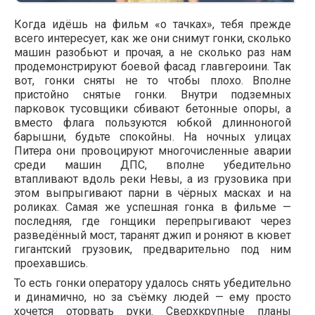
Когда идёшь на фильм «о тачках», тебя прежде
всего интересует, как же они снимут гонки, сколько
машин разобьют и прочая, а не сколько раз нам
продемонстрируют боевой фасад главгероини. Так
вот, гонки сняты не то чтобы плохо. Вполне
пристойно снятые гонки. Внутри подземных
парковок тусовщики сбивают бетонные опоры, а
вместо флага пользуются юбкой длинноногой
барышни, будьте спокойны. На ночных улицах
Питера они провоцируют многочисленные аварии
среди машин ДПС, вполне убедительно
втапливают вдоль реки Невы, а из грузовика при
этом выпрыгивают парни в чёрных масках и на
роликах. Самая же успешная гонка в фильме —
последняя, где гонщики перепрыгивают через
разведённый мост, таранят джип и роняют в кювет
гигантский грузовик, предварительно под ним
проехавшись.
То есть гонки оператору удалось снять убедительно
и динамично, но за съёмку людей — ему просто
хочется оторвать руки. Сверхкрупные планы