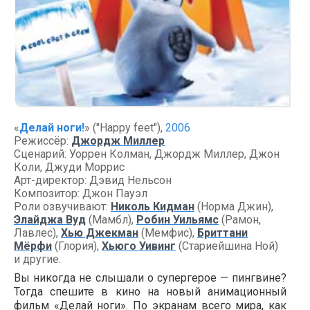
«
Делай ноги!
» ("Happy feet"),
2006
Режиссёр:
Джордж Миллер
Сценарий: Уоррен Колман, Джордж Миллер, Джон
Коли, Джуди Моррис
Арт-директор: Дэвид Нельсон
Композитор: Джон Пауэл
Роли озвучивают:
Николь Кидман
(Норма Джин),
Элайджа Вуд
(Мамбл),
Робин Уильямс
(Рамон,
Лавлес),
Хью Джекман
(Мемфис),
Бриттани
Мёрфи
(Глория),
Хьюго Уивинг
(Стариейшина Ной)
и другие.
Вы никогда не слышали о супергерое — пингвине?
Тогда спешите в кино на новый анимационный
фильм «Делай ноги». По экранам всего мира, как