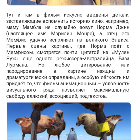
Тут и там в фильм искусно введены детали,
заставляющие вспомнить историю кино; например,
маму Мамбла не случайно зовут Норма Джин
(настоящее имя Мэрилин Монро), а отец его
Мемфис удачно исполняет па великого Элвиса.
Первые сцены картины, где Норма поёт с
Мемфисом, смотрятся почти цитатой из «Мулен
Руж» еще одного режиссера-австралийца, База
Лурмана. Но любое цитирование или
пародирование в картине изящны и
драматургически оправданы, а особую лёгкость им
придаёт то, что фильм анимационный — условность
визуального ряда позволяет максимальную
свободу аллюзий, ассоциаций, подтекстов.