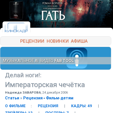
РЕЦЕНЗИИ
НОВИНКИ
АФИША
МУЗЫКАЛЬНОЕ AI ВИДЕО
FAB TOOL
Делай ноги!
:
Императорская чечётка
Надежда ЗАВАРОВА
,
24 декабря 2006
Статьи
»
Рецензия
Фильм-детям
О ФИЛЬМЕ
:
РЕЦЕНЗИЯ
|
КАДРЫ: 49
|