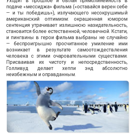
Уходит в прошлое и былая прямолинейность в
подаче «мессиджа» фильма («оставайся верен себе
— и ты победишь»), излучающего несокрушимый
американский оптимизм: окрашенная юмором
сентенция утрачивает излишнюю назидательность,
становится более естественной, человечной. Кстати,
и пингвины в герои фильма выбраны не случайно
— беспроигрышно просчитанное умиление ими
возникает в результате самоотождествления
человека с этими очаровательными существами.
Присваивая их чистоту и непосредственность,
Голливуд делает хеппи энд абсолютно
неизбежным и оправданным.