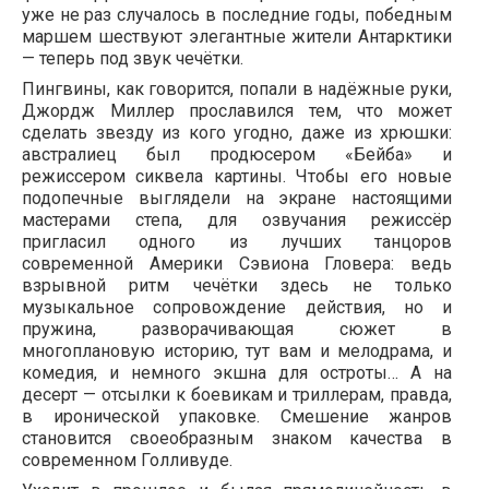
уже не раз случалось в последние годы, победным
маршем шествуют элегантные жители Антарктики
— теперь под звук чечётки.
Пингвины, как говорится, попали в надёжные руки,
Джордж Миллер прославился тем, что может
сделать звезду из кого угодно, даже из хрюшки:
австралиец был продюсером «Бейба» и
режиссером сиквела картины. Чтобы его новые
подопечные выглядели на экране настоящими
мастерами степа, для озвучания режиссёр
пригласил одного из лучших танцоров
современной Америки Сэвиона Гловера: ведь
взрывной ритм чечётки здесь не только
музыкальное сопровождение действия, но и
пружина, разворачивающая сюжет в
многоплановую историю, тут вам и мелодрама, и
комедия, и немного экшна для остроты… А на
десерт — отсылки к боевикам и триллерам, правда,
в иронической упаковке. Смешение жанров
становится своеобразным знаком качества в
современном Голливуде.