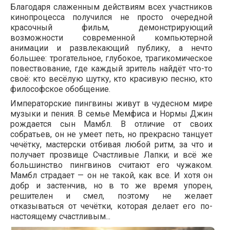
Благодаря слаженным действиям всех участников
кинопроцесса получился не просто очередной
красочный фильм, демонстрирующий
возможности современной компьютерной
анимации и развлекающий публику, а нечто
большее: трогательное, глубокое, трагикомическое
повествование, где каждый зритель найдёт что-то
своё: кто весёлую шутку, кто красивую песню, кто
философское обобщение.
Императорские пингвины живут в чудесном мире
музыки и пения. В семье Мемфиса и Нормы Джин
рождается сын Мамбл. В отличие от своих
собратьев, он не умеет петь, но прекрасно танцует
чечётку, мастерски отбивая любой ритм, за что и
получает прозвище Счастливые Лапки; и всё же
большинство пингвинов считают его чужаком.
Мамбл страдает — он не такой, как все. И хотя он
добр и застенчив, но в то же время упорен,
решителен и смел, поэтому не желает
отказываться от чечётки, которая делает его по-
настоящему счастливым...