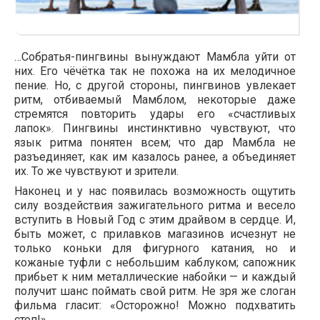
…Собратья-пингвины вынуждают Мамбла уйти от
них. Его чёчётка так не похожа на их мелодичное
пение. Но, с другой стороны, пингвинов увлекает
ритм, отбиваемый Мамблом, некоторые даже
стремятся повторить удары его «счастливых
лапок». Пингвины инстинктивно чувствуют, что
язык ритма понятен всем; что дар Мамбла не
разъединяет, как им казалось ранее, а объединяет
их. То же чувствуют и зрители.
Наконец и у нас появилась возможность ощутить
силу воздействия зажигательного ритма и весело
вступить в Новый Год с этим драйвом в сердце. И,
быть может, с прилавков магазинов исчезнут не
только коньки для фигурного катания, но и
кожаные туфли с небольшим каблуком; сапожник
прибьет к ним металлические набойки — и каждый
получит шанс поймать свой ритм. Не зря же слоган
фильма гласит: «Осторожно! Можно подхватить
степ!»