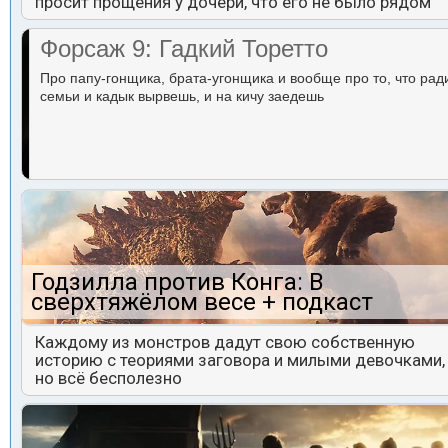
просит прощения у дочери, что его не было рядом
Форсаж 9: Гадкий Торетто
Про папу-гонщика, брата-угонщика и вообще про то, что рад
семьи и кадык вырвешь, и на кичу заедешь
Годзилла против Конга: В
сверхтяжёлом весе + подкаст
Каждому из монстров дадут свою собственную
историю с теориями заговора и милыми девочками,
но всё бесполезно