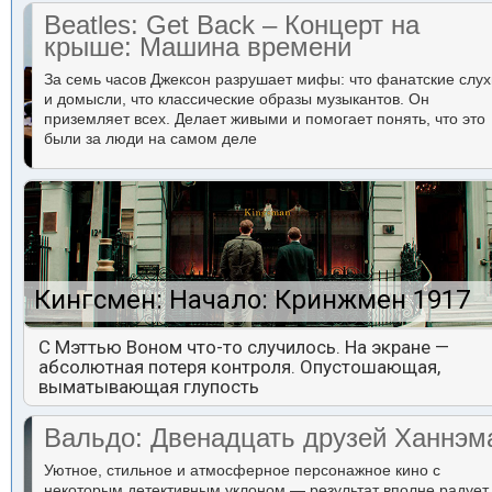
Beatles: Get Back – Концерт на
крыше: Машина времени
За семь часов Джексон разрушает мифы: что фанатские слух
и домысли, что классические образы музыкантов. Он
приземляет всех. Делает живыми и помогает понять, что это
были за люди на самом деле
Кингсмен: Начало: Кринжмен 1917
С Мэттью Воном что-то случилось. На экране —
абсолютная потеря контроля. Опустошающая,
выматывающая глупость
Вальдо: Двенадцать друзей Ханнэм
Уютное, стильное и атмосферное персонажное кино с
некоторым детективным уклоном — результат вполне радует