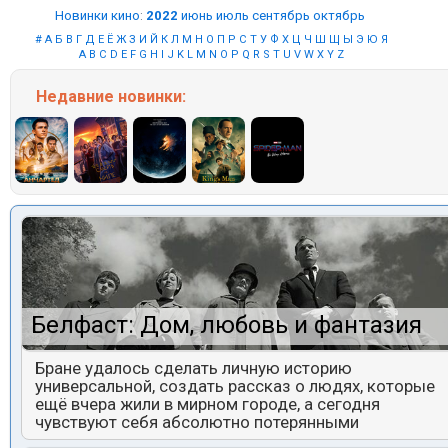
Новинки кино
:
2022
июнь
июль
сентябрь
октябрь
#
А
Б
В
Г
Д
Е
Ё
Ж
З
И
Й
К
Л
М
Н
О
П
Р
С
Т
У
Ф
Х
Ц
Ч
Ш
Щ
Ы
Э
Ю
Я
A
B
C
D
E
F
G
H
I
J
K
L
M
N
O
P
Q
R
S
T
U
V
W
X
Y
Z
Недавние
новинки:
Белфаст: Дом, любовь и фантазия
Бране удалось сделать личную историю
универсальной, создать рассказ о людях, которые
ещё вчера жили в мирном городе, а сегодня
чувствуют себя абсолютно потерянными