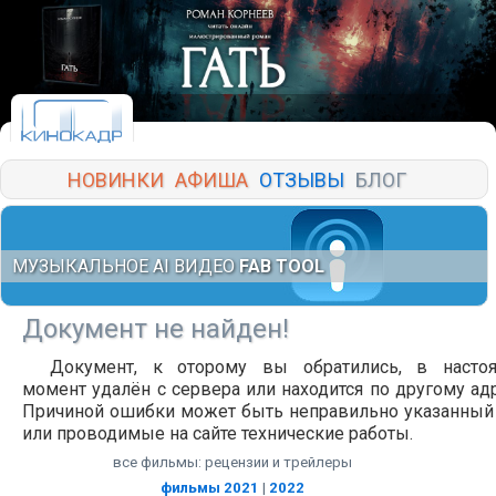
НОВИНКИ
АФИША
ОТЗЫВЫ
БЛОГ
МУЗЫКАЛЬНОЕ AI ВИДЕО
FAB TOOL
Документ не найден!
Документ, к оторому вы обратились, в насто
момент удалён с сервера или находится по другому адр
Причиной ошибки может быть неправильно указанный
или проводимые на сайте технические работы.
все фильмы: рецензии и трейлеры
фильмы 2021
|
2022