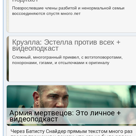
Повзрослевшие члены разбитой и ненормальной семьи
воссоединяются спустя много лет
Круэлла: Эстелла против всех +
видеоподкаст
Сложный, многогранный приквел, с вотэтоповоротами,
похоронами, гэгами, и отсылочками к оригиналу
Армия мертвецов: Это личное +
видеоподкаст
Через Батисту Снайдер прямым текстом много раз