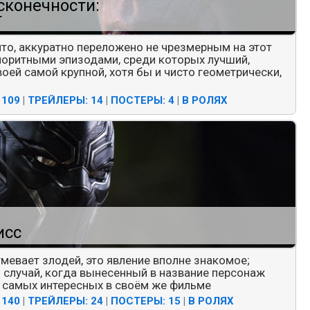
сконечности:
т
ито, аккуратно переложено не чрезмерным на этот
лоритными эпизодами, среди которых лучший,
оей самой крупной, хотя бы и чисто геометрически,
 109
|
ТРЕЙЛЕРЫ: 14
|
ПОСТЕРЫ: 4
|
В РОЛЯХ
исс
мевает злодей, это явление вполне знакомое;
й случай, когда вынесенный в название персонаж
у самых интересных в своём же фильме
 140
|
ТРЕЙЛЕРЫ: 24
|
ПОСТЕРЫ: 15
|
В РОЛЯХ