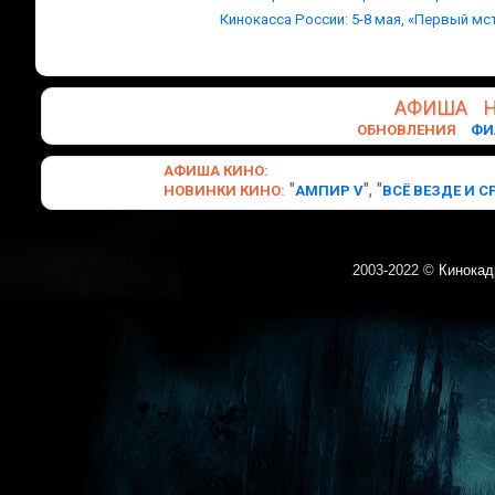
Кинокасса России: 5-8 мая, «Первый мс
АФИША
ОБНОВЛЕНИЯ
ФИ
АФИША
КИНО
:
"
", "
НОВИНКИ
КИНО
:
АМПИР V
ВСЁ ВЕЗДЕ И С
2003-
2022 ©
Кинокад