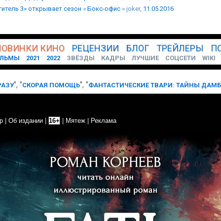
титель 3» открывает сезон
»
Бокс-офис
» joker,
11.05.2016
НОВИНКИ
КИНО
РЕЦЕНЗИИ
БЛОГ
ТРЕЙЛЕРЫ
П
ЛЬМЫ
2021
2022
ЗВЁЗДЫ
КАДРЫ
ЛУЧШИЕ
СОЦСЕТИ
WIKI
", "
"
, "
РАЗУ
СКОРАЯ ПОМОЩЬ
ФАНТАСТИЧЕСКИЕ ТВАРИ: ТАЙНЫ ДАМ
р
|
Об издании
|
16+
|
Мятеж
|
Реклама