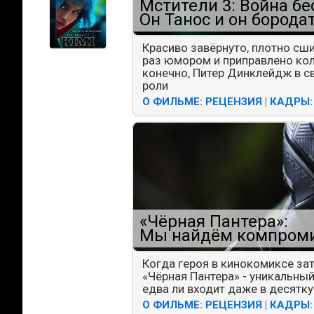
Мстители 3: Война бе
Он Танос и он борода
Красиво завёрнуто, плотно сш
раз юмором и приправлено ко
конечно, Питер Динклейдж в св
роли
О ФИЛЬМЕ
:
РЕЦЕНЗИЯ
|
КАДРЫ:
«Чёрная Пантера»:
Мы найдём компром
Когда героя в кинокомиксе зат
«Чёрная Пантера» - уникальны
едва ли входит даже в десятк
О ФИЛЬМЕ
:
РЕЦЕНЗИЯ
|
КАДРЫ: