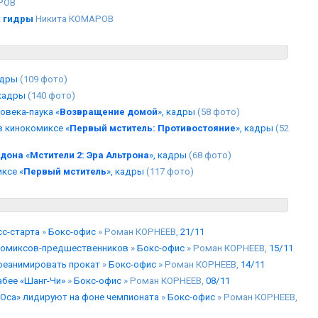
РОВ
к гидры
Никита КОМАРОВ
адры
(109 фото)
 кадры
(140 фото)
овека-паука «
Возвращение домой
», кадры
(58 фото)
 кинокомиксе «
Первый мститель: Противостояние
», кадры
(52
эдона
«
Мстители 2: Эра Альтрона
», кадры
(68 фото)
ксе «
Первый мститель
», кадры
(117 фото)
сс-старта
»
Бокс-офис
» Роман КОРНЕЕВ,
21/11
 комиксов-предшественников
»
Бокс-офис
» Роман КОРНЕЕВ,
15/11
 реанимировать прокат
»
Бокс-офис
» Роман КОРНЕЕВ,
14/11
абее «Шанг-Чи»
»
Бокс-офис
» Роман КОРНЕЕВ,
08/11
 Оса» лидируют на фоне чемпионата
»
Бокс-офис
» Роман КОРНЕЕВ,