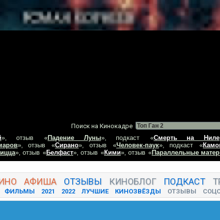
Поиск на Кинокадре
й
», отзыв
«
Падение Луны
», подкаст
«
Смерть на Ниле
маров
», отзыв
«
Сирано
», отзыв
«
Человек-паук
», подкаст
«
Камо
пицца
», отзыв
«
Белфаст
», отзыв
«
Кими
», отзыв
«
Параллельные матер
ИНО
АФИША
ОТЗЫВЫ
КИНО
БЛОГ
ПОДКАСТ
Т
ФИЛЬМЫ
2021
2022
ЛУЧШИЕ
КИНОЗВЁЗДЫ
ОТЗЫВЫ
СОЦ