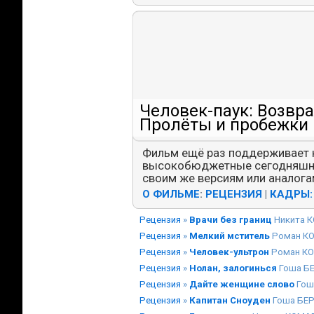
Человек-паук: Возвр
Пролёты и пробежки
Фильм ещё раз поддерживает 
высокобюджетные сегодняшни
своим же версиям или аналог
О ФИЛЬМЕ
:
РЕЦЕНЗИЯ
|
КАДРЫ:
Рецензия
»
Врачи без границ
Никита 
Рецензия
»
Мелкий мститель
Роман К
Рецензия
»
Человек-ультрон
Роман КО
Рецензия
»
Нолан, залогинься
Гоша Б
Рецензия
»
Дайте женщине слово
Гош
Рецензия
»
Капитан Сноуден
Гоша БЕ