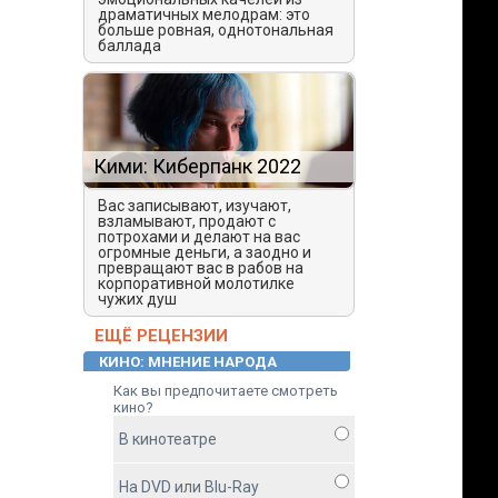
драматичных мелодрам: это
больше ровная, однотональная
баллада
Кими: Киберпанк 2022
Вас записывают, изучают,
взламывают, продают с
потрохами и делают на вас
огромные деньги, а заодно и
превращают вас в рабов на
корпоративной молотилке
чужих душ
ЕЩЁ РЕЦЕНЗИИ
КИНО: МНЕНИЕ НАРОДА
Как вы предпочитаете смотреть
кино?
В кинотеатре
На DVD или Blu-Ray