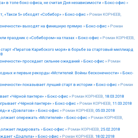
а» в топе бокс-офиса, не считая Дня независимости
»
Бокс-офис
»
т, «Такcи 5» обходят «Собибор»
»
Бокс-офис
» Роман КОРНЕЕВ,
конечности» выходят на финишную прямую
»
Бокс-офис
» Роман
или праздник с «Собибором» на глазах
»
Бокс-офис
» Роман КОРНЕЕВ,
 старт «Пиратов Карибского моря» в борьбе за стартовый миллиард
18
конечности» проседает сильнее ожиданий
»
Бокс-офис
» Роман
ходных и первые рекорды «Мстителей: Войны бесконечности»
»
Бокс-
онечности» показывает лучший старт в истории
»
Бокс-офис
» Роман
вает «Чёрной пантере»
»
Бокс-офис
» Роман КОРНЕЕВ,
18.03.2018
грывает «Чёрной пантере»
»
Бокс-офис
» Роман КОРНЕЕВ,
11.03.2018
Лёд» и «Довлатов»
»
Бокс-офис
» Роман КОРНЕЕВ,
05.03.2018
должает опережать «Мстителей»
»
Бокс-офис
» Роман КОРНЕЕВ,
одолжает лидировать
»
Бокс-офис
» Роман КОРНЕЕВ,
25.02.2018
еждает «Дэдпула»
»
Бокс-офис
» Роман КОРНЕЕВ,
18.02.2018