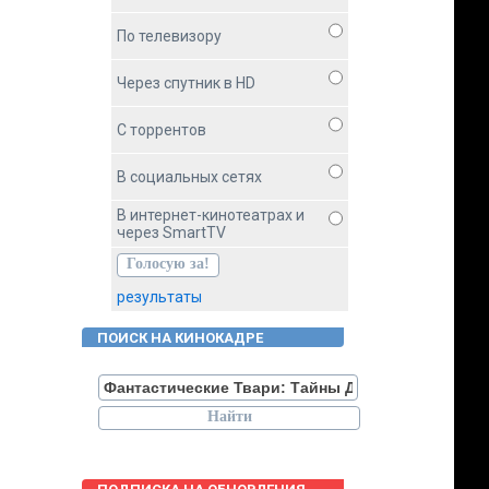
По телевизору
Через спутник в HD
С торрентов
В социальных сетях
В интернет-кинотеатрах и
через SmartTV
результаты
ПОИСК НА КИНОКАДРЕ