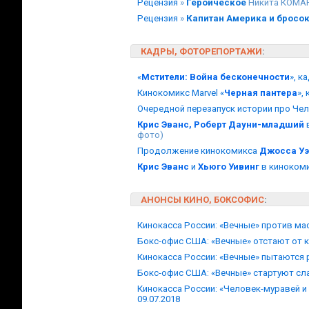
Рецензия
»
Героическое
Никита КОМА
Рецензия
»
Капитан Америка и бросо
КАДРЫ, ФОТОРЕПОРТАЖИ
:
«
Мстители: Война бесконечности
», к
Кинокомикс Marvel «
Черная пантера
»,
Очередной перезапуск истории про Чел
Крис Эванс, Роберт Дауни-младший
в
фото)
Продолжение кинокомикса
Джосса У
Крис Эванс
и
Хьюго Уивинг
в кинокоми
АНОНСЫ КИНО, БОКСОФИС
:
Кинокасса России: «Вечные» против ма
Бокс-офис США: «Вечные» отстают от
Кинокасса России: «Вечные» пытаются
Бокс-офис США: «Вечные» стартуют сл
Кинокасса России: «Человек-муравей и
09.07.2018