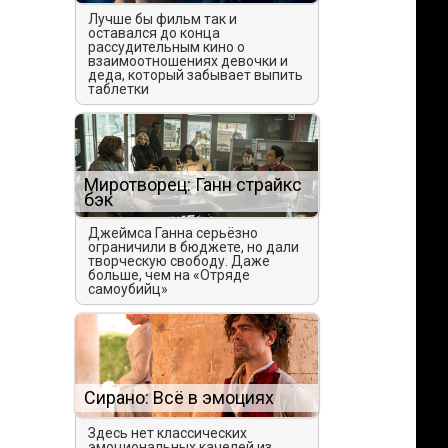
Лучше бы фильм так и
оставался до конца
рассудительным кино о
взаимоотношениях девочки и
деда, который забывает выпить
таблетки
Миротворец: Ганн страйкс
бэк
Джеймса Ганна серьёзно
ограничили в бюджете, но дали
творческую свободу. Даже
больше, чем на «Отряде
самоубийц»
Сирано: Всё в эмоциях
Здесь нет классических
эмоциональных качелей из