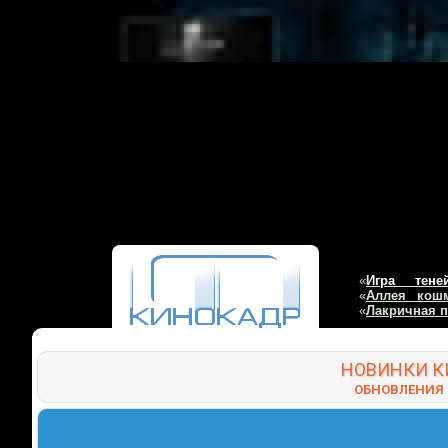
«
Игра тене
«
Аллея кош
«
Лакричная 
НОВИНКИ
К
ОБНОВЛЕНИЯ