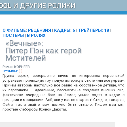
OOL
И ДРУГИЕ РОЛИКИ
О ФИЛЬМЕ
:
РЕЦЕНЗИЯ
|
КАДРЫ: 6
|
ТРЕЙЛЕРЫ: 18
|
ПОСТЕРЫ
|
В РОЛЯХ
«Вечные»:
Питер Пэн как герой
Мстителей
Роман КОРНЕЕВ
Отзывы
:
[3]
Группа серых, совершенно ничем не интересных персонажей
устраивает прилюдную групповую истерику в стиле «мы все умрём».
Причём авторам настолько всё равно на собственное детище, что
их персонажи — идеальные, бессмертные создания высших сил,
фактически очередные боги на Земле, уныло ходят в кадре с
прыщами и морщинами. Алё, они у вас не стареют! Стыдно, товарищ
Файги, так и знайте, вам должно быть стыдно. Пишем вам мы,
простые хлеборобы Южной Дакоты.