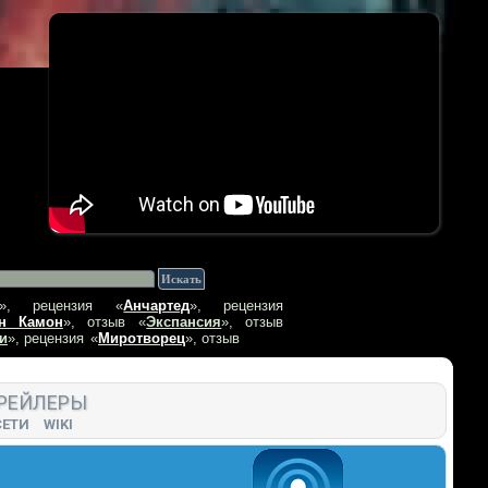
», рецензия
«
Анчартед
», рецензия
н Камон
», отзыв
«
Экспансия
», отзыв
и
», рецензия
«
Миротворец
», отзыв
РЕЙЛЕРЫ
СЕТИ
WIKI