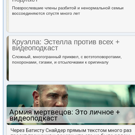
Повзрослевшие члены разбитой и ненормальной семьи
воссоединяются спустя много лет
Круэлла: Эстелла против всех +
видеоподкаст
Сложный, многогранный приквел, с вотэтоповоротами,
похоронами, гэгами, и отсылочками к оригиналу
Армия мертвецов: Это личное +
видеоподкаст
Через Батисту Снайдер прямым текстом много раз