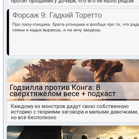
просит прощения у дочери, что его не было рядом
Форсаж 9: Гадкий Торетто
Про папу-гонщика, брата-угонщика и вообще про то, что рад
семьи и кадык вырвешь, и на кичу заедешь
Годзилла против Конга: В
сверхтяжёлом весе + подкаст
Каждому из монстров дадут свою собственную
историю с теориями заговора и милыми девочками,
но всё бесполезно