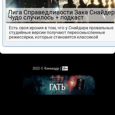
Лига Справедливости Зака Снайдер
Чудо случилось + подкаст
Есть своя ирония в том, что у Снайдера провальные
студийные версии получают переосмысленные
режиссёрки, которые становятся классикой
2022 ©
Кинокадр
|
16+