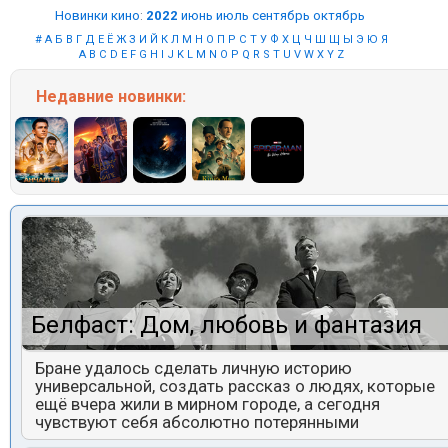
Новинки кино
:
2022
июнь
июль
сентябрь
октябрь
#
А
Б
В
Г
Д
Е
Ё
Ж
З
И
Й
К
Л
М
Н
О
П
Р
С
Т
У
Ф
Х
Ц
Ч
Ш
Щ
Ы
Э
Ю
Я
A
B
C
D
E
F
G
H
I
J
K
L
M
N
O
P
Q
R
S
T
U
V
W
X
Y
Z
Недавние
новинки:
Белфаст: Дом, любовь и фантазия
Бране удалось сделать личную историю
универсальной, создать рассказ о людях, которые
ещё вчера жили в мирном городе, а сегодня
чувствуют себя абсолютно потерянными