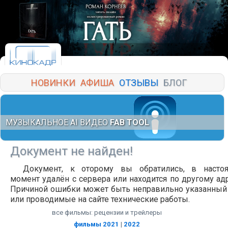
НОВИНКИ
АФИША
ОТЗЫВЫ
БЛОГ
МУЗЫКАЛЬНОЕ AI ВИДЕО
FAB TOOL
Документ не найден!
Документ, к оторому вы обратились, в насто
момент удалён с сервера или находится по другому адр
Причиной ошибки может быть неправильно указанный
или проводимые на сайте технические работы.
все фильмы: рецензии и трейлеры
фильмы 2021
|
2022