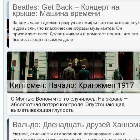
Beatles: Get Back – Концерт на
крыше: Машина времени
За семь часов Джексон разрушает мифы: что фанатские слух
и домысли, что классические образы музыкантов. Он
приземляет всех. Делает живыми и помогает понять, что это
были за люди на самом деле
Кингсмен: Начало: Кринжмен 1917
С Мэттью Воном что-то случилось. На экране —
абсолютная потеря контроля. Опустошающая,
выматывающая глупость
Вальдо: Двенадцать друзей Ханнэм
Уютное, стильное и атмосферное персонажное кино с
некоторым детективным уклоном — результат вполне радует