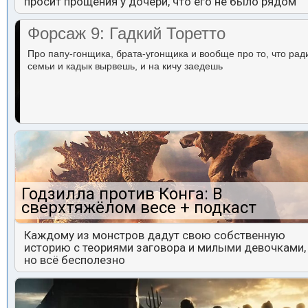
просит прощения у дочери, что его не было рядом
Форсаж 9: Гадкий Торетто
Про папу-гонщика, брата-угонщика и вообще про то, что рад
семьи и кадык вырвешь, и на кичу заедешь
Годзилла против Конга: В
сверхтяжёлом весе + подкаст
Каждому из монстров дадут свою собственную
историю с теориями заговора и милыми девочками,
но всё бесполезно