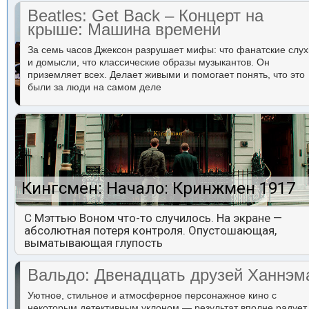
Beatles: Get Back – Концерт на
крыше: Машина времени
За семь часов Джексон разрушает мифы: что фанатские слух
и домысли, что классические образы музыкантов. Он
приземляет всех. Делает живыми и помогает понять, что это
были за люди на самом деле
Кингсмен: Начало: Кринжмен 1917
С Мэттью Воном что-то случилось. На экране —
абсолютная потеря контроля. Опустошающая,
выматывающая глупость
Вальдо: Двенадцать друзей Ханнэм
Уютное, стильное и атмосферное персонажное кино с
некоторым детективным уклоном — результат вполне радует