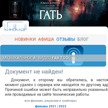
НОВИНКИ
АФИША
ОТЗЫВЫ
БЛОГ
МУЗЫКАЛЬНОЕ AI ВИДЕО
FAB TOOL
Документ не найден!
Документ, к оторому вы обратились, в насто
момент удалён с сервера или находится по другому адр
Причиной ошибки может быть неправильно указанный
или проводимые на сайте технические работы.
все фильмы: рецензии и трейлеры
фильмы 2021
|
2022