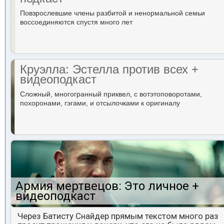
Повзрослевшие члены разбитой и ненормальной семьи
воссоединяются спустя много лет
Круэлла: Эстелла против всех +
видеоподкаст
Сложный, многогранный приквел, с вотэтоповоротами,
похоронами, гэгами, и отсылочками к оригиналу
Армия мертвецов: Это личное +
видеоподкаст
Через Батисту Снайдер прямым текстом много раз