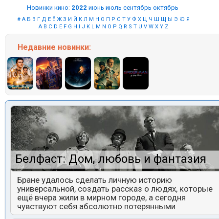
Новинки кино
:
2022
июнь
июль
сентябрь
октябрь
#
А
Б
В
Г
Д
Е
Ё
Ж
З
И
Й
К
Л
М
Н
О
П
Р
С
Т
У
Ф
Х
Ц
Ч
Ш
Щ
Ы
Э
Ю
Я
A
B
C
D
E
F
G
H
I
J
K
L
M
N
O
P
Q
R
S
T
U
V
W
X
Y
Z
Недавние
новинки:
Белфаст: Дом, любовь и фантазия
Бране удалось сделать личную историю
универсальной, создать рассказ о людях, которые
ещё вчера жили в мирном городе, а сегодня
чувствуют себя абсолютно потерянными