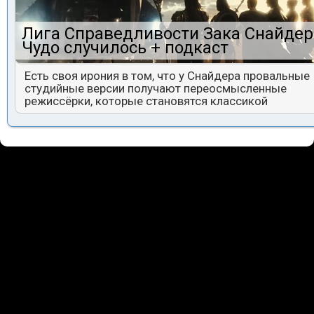
Лига Справедливости Зака Снайдер
Чудо случилось + подкаст
Есть своя ирония в том, что у Снайдера провальные
студийные версии получают переосмысленные
режиссёрки, которые становятся классикой