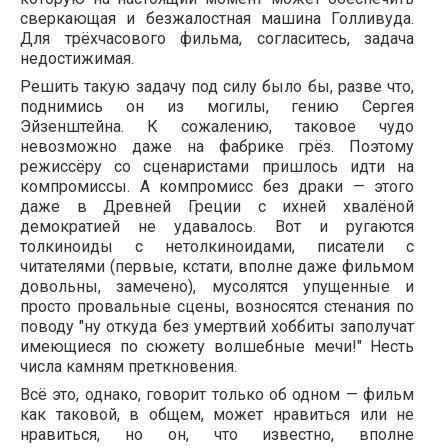
сверкающая и безжалостная машина Голливуда.
Для трёхчасового фильма, согласитесь, задача
недостижимая.
Решить такую задачу под силу было бы, разве что,
поднимись он из могилы, гению Сергея
Эйзенштейна. К сожалению, таковое чудо
невозможно даже на фабрике грёз. Поэтому
режиссёру со сценаристами пришлось идти на
компромиссы. А компромисс без драки — этого
даже в Древней Греции с ихней хвалёной
демократией не удавалось. Вот и ругаются
толкиноиды с нетолкиноидами, писатели с
читателями (первые, кстати, вполне даже фильмом
довольны, замечено), мусолятся упущенные и
просто провальные сцены, возносятся стенания по
поводу "ну откуда без умертвий хоббиты заполучат
имеющиеся по сюжету волшебные мечи!" Несть
числа камням преткновения.
Всё это, однако, говорит только об одном — фильм
как таковой, в общем, может нравиться или не
нравиться, но он, что известно, вполне