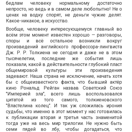
бедлам человеку нормальному достаточно
непросто, но ведь и в самом деле любопытно! Не о
ценах на водку спорят, не деньги чужие делят.
Какое-никакое, а искусство.
Вообще, человеку интересующемуся главный во
всём этом момент известен хорошо — разговоры,
споры и всё остальное возникли вокруг
произведений английского профессора-лингвиста
Дж. Р. Р. Толкиена не сегодня и даже не в этом
тысячелетии, последние же события лишь
показали, какой в действительности глубокий пласт
общемировой культуры эти произведения
задевают. Наша страна не исключение, начать хотя
бы с общеизвестного факта, что бывший актёр
кино Рональд Рейган назвав Советский Союз
"Империей зла", всего лишь воспользовался
цитатой из того самого, толкиеновского
"Властелина колец". И так уж сложилась ирония
судьбы, что именно в этот момент у нас готовилась
к публикации вторая и третья часть знаменитой
тогда уже на весь мир трилогии. Не нужно быть
семи пядей во лбу, чтобы догадаться, что