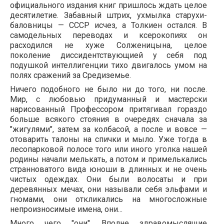
официального издания книг пришлось ждать целое
десятилетие. Забавный штрих, ухмылка старухи-
баловницы — СССР исчез, а Толкиен остался. В
самодельных переводах и ксерокопиях он
расходился не хуже Солженицына, целое
поколение диссидентствующией у себя под
подушкой интеллигенции тихо двигалось умом на
полях сражений за Средиземье.
Ничего подобного не было ни до того, ни после.
Мир, с любовью придуманный и мастерски
нарисованный Профессором притягивал гораздо
больше всякого стояния в очередях сначала за
"жигулями", затем за колбасой, а после и вовсе —
отоварить талоны на спички и мыло. Уже тогда в
лесопарковой полосе того или иного уголка нашей
родины начали мелькать, а потом и примелькались
странноватого вида юноши в длинных и не очень
чистых одеждах. Они были волосаты и при
деревянных мечах, они называли себя эльфами и
гномами, они откликались на многосложные
непроизносимые имена, они...
Много чего "они". Вполне здравомыслящие