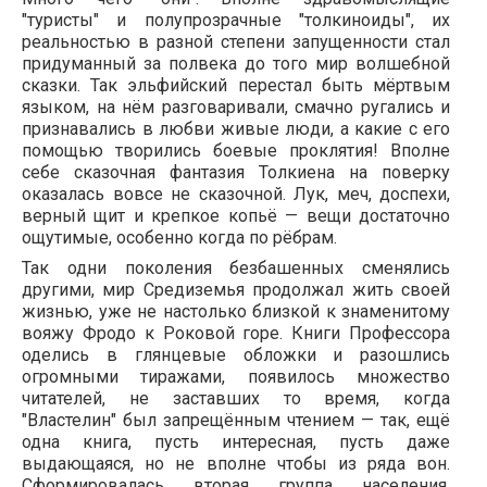
"туристы" и полупрозрачные "толкиноиды", их
реальностью в разной степени запущенности стал
придуманный за полвека до того мир волшебной
сказки. Так эльфийский перестал быть мёртвым
языком, на нём разговаривали, смачно ругались и
признавались в любви живые люди, а какие с его
помощью творились боевые проклятия! Вполне
себе сказочная фантазия Толкиена на поверку
оказалась вовсе не сказочной. Лук, меч, доспехи,
верный щит и крепкое копьё — вещи достаточно
ощутимые, особенно когда по рёбрам.
Так одни поколения безбашенных сменялись
другими, мир Средиземья продолжал жить своей
жизнью, уже не настолько близкой к знаменитому
вояжу Фродо к Роковой горе. Книги Профессора
оделись в глянцевые обложки и разошлись
огромными тиражами, появилось множество
читателей, не заставших то время, когда
"Властелин" был запрещённым чтением — так, ещё
одна книга, пусть интересная, пусть даже
выдающаяся, но не вполне чтобы из ряда вон.
Сформировалась вторая группа населения,