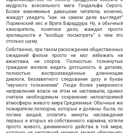
мудрость всесильного мага Гэндальфа Серого.
Более вменяемые давешние читатели, конечно,
жаждут увидеть "как на самом деле выглядит"
Лориенский лес и Врата Бараддура. Ну, а обычный
кинозритель, понятное дело, жаждал просто
зрелищности и "вообще посмотреть" о чём это
столько шуму.
Собственно, при таком расхождении общественных
ожиданий фильм просто не мог избежать ни
ажиотажа, ни споров. Полностью толкинутые
граждане желали видеть дотошность в деталях,
полностью воспроизведённые длиннющие
диалоги, беззаветного следования духу и букве
"научного толкинизма". Люди более умеренного
направления вовсе на этом не настаивали, однако
считали необходимым сохранение неповторимой
атмосферы живого мира Средиземья. Обычные же
пожиратели попкорна, которые и должны были, по
логике вещей, оплатить минуты наслаждения
первых и вторых из собственного кармана, хотели
просто живого, динамичного действа в той мере,
которую на настоящий момент может обеспечить