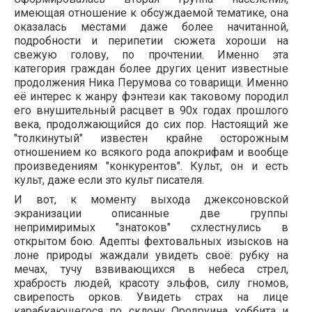
имеющая отношение к обсуждаемой тематике, она
оказалась местами даже более начитанной,
подробности и перипетии сюжета хороши на
свежую голову, по прочтении. Именно эта
категория граждан более других ценит известные
продолжения Ника Перумова со товарищи. Именно
её интерес к жанру фэнтези как таковому породил
его внушительный расцвет в 90х годах прошлого
века, продолжающийся до сих пор. Настоящий же
"толкинутый" известен крайне осторожным
отношением ко всякого рода апокрифам и вообще
произведениям "конкурентов". Культ, он и есть
культ, даже если это культ писателя.
И вот, к моменту выхода джексоновской
экранизации описанные две группы
непримиримых "знатоков" схлестнулись в
открытом бою. Адепты фехтовальных изысков на
лоне природы жаждали увидеть своё: рубку на
мечах, тучу взвивающихся в небеса стрел,
храбрость людей, красоту эльфов, силу гномов,
свирепость орков. Увидеть страх на лице
карабкающегося по склону Ородруина хоббита и