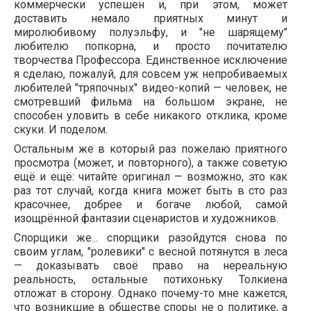
коммерчески успешен и, при этом, может
доставить немало приятных минут и
миролюбивому полуэльфу, и "не шарящему"
любителю попкорна, и просто почитателю
творчества Профессора. Единственное исключение
я сделаю, пожалуй, для совсем уж непробиваемых
любителей "тряпочных" видео-копий — человек, не
смотревший фильма на большом экране, не
способен уловить в себе никакого отклика, кроме
скуки. И поделом.
Остальным же в который раз пожелаю приятного
просмотра (может, и повторного), а также советую
ещё и ещё: читайте оригинал — возможно, это как
раз тот случай, когда книга может быть в сто раз
красочнее, добрее и богаче любой, самой
изощрённой фантазии сценаристов и художников.
Спорщики же... спорщики разойдутся снова по
своим углам, "ролевики" с весной потянутся в леса
— доказывать своё право на нереальную
реальность, остальные потихоньку Толкиена
отложат в сторону. Однако почему-то мне кажется,
что возникшие в обществе споры не о политике, а