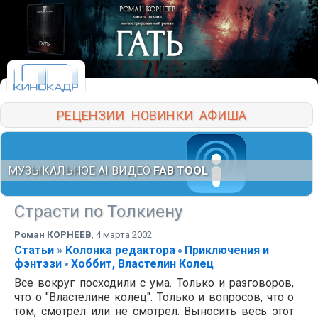
РЕЦЕНЗИИ
НОВИНКИ
АФИША
МУЗЫКАЛЬНОЕ AI ВИДЕО
FAB TOOL
Страсти по Толкиену
Роман КОРНЕЕВ
,
4 марта 2002
Статьи
»
Колонка редактора
Приключения и
фэнтэзи
Хоббит, Властелин Колец
Все вокруг посходили с ума. Только и разговоров,
что о "Властелине колец". Только и вопросов, что о
том, смотрел или не смотрел. Выносить весь этот