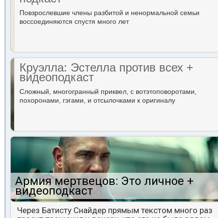
Повзрослевшие члены разбитой и ненормальной семьи
воссоединяются спустя много лет
Круэлла: Эстелла против всех +
видеоподкаст
Сложный, многогранный приквел, с вотэтоповоротами,
похоронами, гэгами, и отсылочками к оригиналу
Армия мертвецов: Это личное +
видеоподкаст
Через Батисту Снайдер прямым текстом много раз