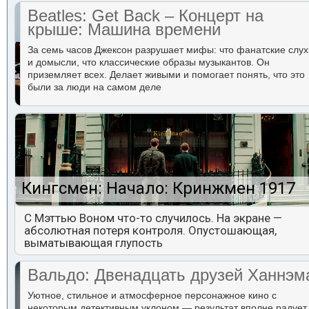
Beatles: Get Back – Концерт на
крыше: Машина времени
За семь часов Джексон разрушает мифы: что фанатские слух
и домысли, что классические образы музыкантов. Он
приземляет всех. Делает живыми и помогает понять, что это
были за люди на самом деле
Кингсмен: Начало: Кринжмен 1917
С Мэттью Воном что-то случилось. На экране —
абсолютная потеря контроля. Опустошающая,
выматывающая глупость
Вальдо: Двенадцать друзей Ханнэм
Уютное, стильное и атмосферное персонажное кино с
некоторым детективным уклоном — результат вполне радует