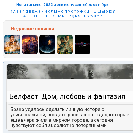
Новинки кино
:
2022
июнь
июль
сентябрь
октябрь
#
А
Б
В
Г
Д
Е
Ё
Ж
З
И
Й
К
Л
М
Н
О
П
Р
С
Т
У
Ф
Х
Ц
Ч
Ш
Щ
Ы
Э
Ю
Я
A
B
C
D
E
F
G
H
I
J
K
L
M
N
O
P
Q
R
S
T
U
V
W
X
Y
Z
Недавние
новинки:
Белфаст: Дом, любовь и фантазия
Бране удалось сделать личную историю
универсальной, создать рассказ о людях, которые
ещё вчера жили в мирном городе, а сегодня
чувствуют себя абсолютно потерянными