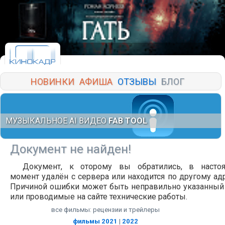
НОВИНКИ
АФИША
ОТЗЫВЫ
БЛОГ
МУЗЫКАЛЬНОЕ AI ВИДЕО
FAB TOOL
Документ не найден!
Документ, к оторому вы обратились, в насто
момент удалён с сервера или находится по другому адр
Причиной ошибки может быть неправильно указанный
или проводимые на сайте технические работы.
все фильмы: рецензии и трейлеры
фильмы 2021
|
2022