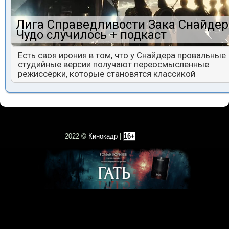
Лига Справедливости Зака Снайдер
Чудо случилось + подкаст
Есть своя ирония в том, что у Снайдера провальные
студийные версии получают переосмысленные
режиссёрки, которые становятся классикой
2022 ©
Кинокадр
|
16+