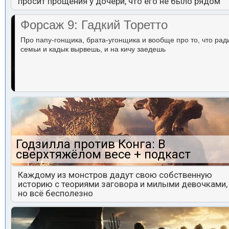
просит прощения у дочери, что его не было рядом
Форсаж 9: Гадкий Торетто
Про папу-гонщика, брата-угонщика и вообще про то, что рад
семьи и кадык вырвешь, и на кичу заедешь
Годзилла против Конга: В
сверхтяжёлом весе + подкаст
Каждому из монстров дадут свою собственную
историю с теориями заговора и милыми девочками,
но всё бесполезно