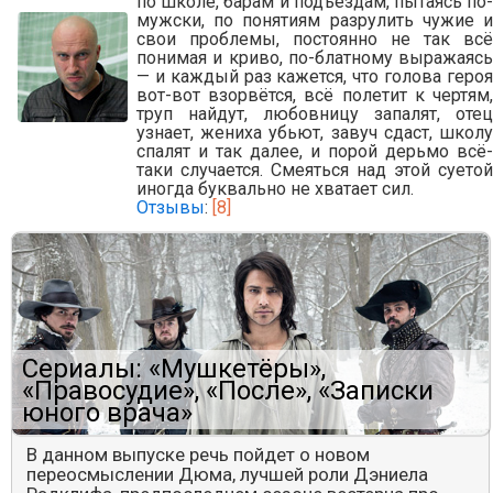
по школе, барам и подъездам, пытаясь по-
мужски, по понятиям разрулить чужие и
свои проблемы, постоянно не так всё
понимая и криво, по-блатному выражаясь
— и каждый раз кажется, что голова героя
вот-вот взорвётся, всё полетит к чертям,
труп найдут, любовницу запалят, отец
узнает, жениха убьют, завуч сдаст, школу
спалят и так далее, и порой дерьмо всё-
таки случается. Смеяться над этой суетой
иногда буквально не хватает сил.
Отзывы
:
[8]
Сериалы: «Мушкетёры»,
«Правосудие», «После», «Записки
юного врача»
В данном выпуске речь пойдет о новом
переосмыслении Дюма, лучшей роли Дэниела