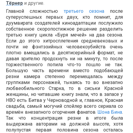
Тёрнер
и другие.
Главной сложностью
третьего сезона
после
суперуспешных первых двух, кто помнит, для
дуумвирата создателей киноадаптации послужило
собственное скоропостижное решение разделить
третью книгу цикла «Буря мечей» на два сезона.
Если до этого хитросплетения средневековых и
почти не фэнтэзийных человекоубийств очень
плотно вмещались в десятисерийный формат, не
давая зрителю продохнуть ни на минуту, то после
торжественного попила что-то пошло не так.
Большую часть времени вместо подобающей
резни камера степенно перемещалась между
группками персонажей, тыкаясь то во внезапно
любвеобильного Старка, то в сиськи Красной
женщины, но читавшие книгу знали, что в запасе у
HBO есть Битва у Черноводной и, главное, Красная
свадьба, самый могучий спойлер всего сериала со
времён внезапного огорчения фанатов
Шона Бина
.
Так что концентрация резни в итоге была
выдержана авторами на должной высоте, хотя
полупустая первая половина сезона осталась