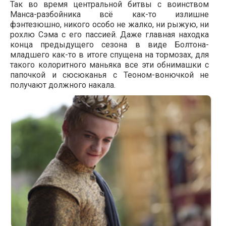
Так во время центральной битвы с воинством
Манса-разбойника всё как-то излишне
фэнтезюшно, никого особо не жалко, ни рыжую, ни
рохлю Сэма с его пассией. Даже главная находка
конца предыдущего сезона в виде Болтона-
младшего как-то в итоге спущена на тормозах, для
такого колоритного маньяка все эти обнимашки с
папочкой и сюсюканья с Теоном-вонючкой не
получают должного накала.