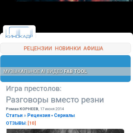
РЕЦЕНЗИИ
НОВИНКИ
АФИША
МУЗЫКАЛЬНОЕ AI ВИДЕО
FAB TOOL
Игра престолов
:
Разговоры вместо резни
Роман КОРНЕЕВ
,
17 июня 2014
Статьи
»
Рецензия
Сериалы
ОТЗЫВЫ
[10]
: