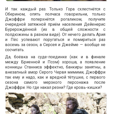
И так каждый раз. Только Гора схлестнётся с
Оберином, опять полчаса говорильни, только
Джоффри поперхнётся рогаликом, получите
очередной затяжной приём населения Дейенерис
Бурерождённой (их в общей сложности с
полдюжины в разном виде). От нечего делать Ария
и Пёс успевают поругаться и помириться раз
восемь за сезон, а Серсея и Джейме — вообще не
сосчитать.
Да, боёвка на суде-поединке (как и в финале
между Бриенной и Псом) хороша, а появление
конницы Станниса эффектно, банкиры занятны, а
внезапный амор Серого Червя мимими, Джоффри
так ему и надо, как и вредной тётушке, с первого
сезона самого мерзкого персонажа после
Джоффри. Но где накал резни? Где кровь-кишки?