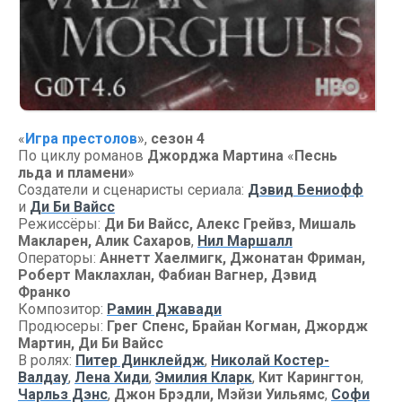
«
Игра престолов
»,
сезон 4
По циклу романов
Джорджа Мартина
«
Песнь
льда и пламени
»
Создатели и сценаристы сериала:
Дэвид Бениофф
и
Ди Би Вайсс
Режиссёры:
Ди Би Вайсс, Алекс Грейвз, Мишаль
Макларен, Алик Сахаров
,
Нил Маршалл
Операторы:
Аннетт Хаелмигк, Джонатан Фриман,
Роберт Маклахлан, Фабиан Вагнер, Дэвид
Франко
Композитор:
Рамин Джавади
Продюсеры:
Грег Спенс, Брайан Когман, Джордж
Мартин, Ди Би Вайсс
В ролях:
Питер Динклейдж
,
Николай Костер-
Валдау
,
Лена Хиди
,
Эмилия Кларк
,
Кит Карингтон
,
Чарльз Дэнс
,
Джон Брэдли, Мэйзи Уильямс
,
Софи