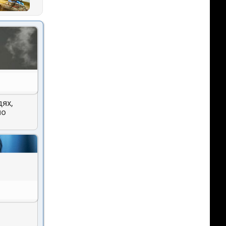
ях,
но