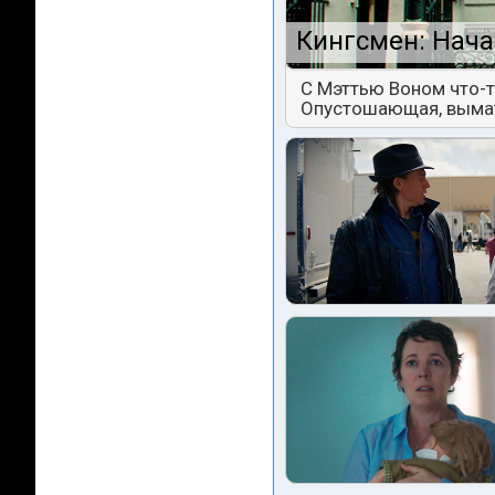
Кингсмен: Нача
С Мэттью Воном что-т
Опустошающая, выма