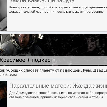
Камон Камон: Не забудь
Кино трогательное, спокойное, стремящееся одновременно 
документальной честности и ностальгическому настроению
Красивое + подкаст
 как уборщик спасает планету от падающей Луны. Двадца
ультовым
Параллельные матери: Жажда жизн
Для Альмодовара способность жить, не истязая себя, нераз
связана с умением принять историю своей семьи и страны