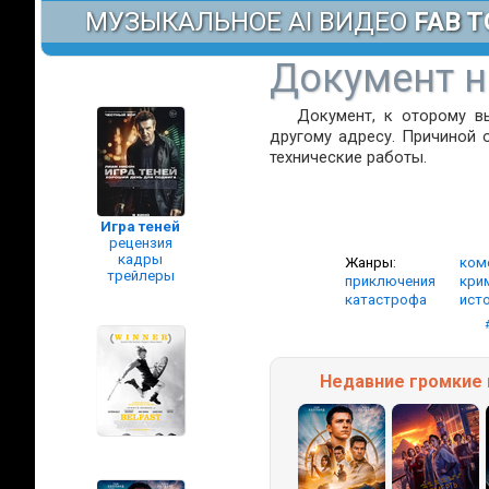
МУЗЫКАЛЬНОЕ AI ВИДЕО
FAB T
Документ н
Документ, к оторому в
другому адресу. Причиной 
технические работы.
Игра теней
рецензия
кадры
Жанры:
ком
трейлеры
приключения
кри
катастрофа
ист
Недавние
громкие