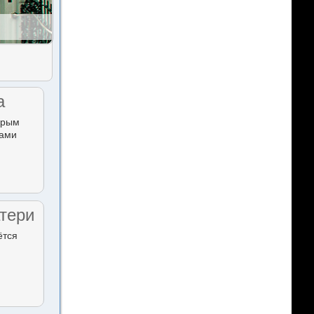
а
орым
тами
тери
ётся