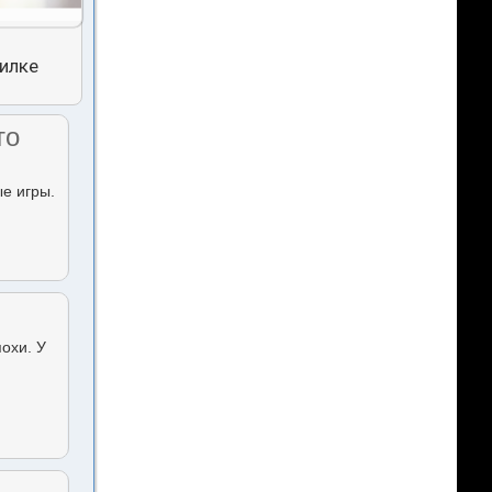
тилке
то
ые игры.
похи. У