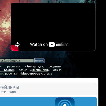
», рецензия
«
Анчартед
», рецензия
н Камон
», отзыв
«
Экспансия
», отзыв
и
», рецензия
«
Миротворец
», отзыв
РЕЙЛЕРЫ
СЕТИ
WIKI