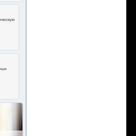
рческую
чных