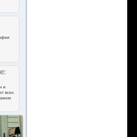
рафии
е:
и и
т всех.
 самом