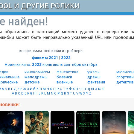
OOL
И ДРУГИЕ РОЛИКИ
е найден!
ы обратились, в настоящий момент удалён с сервера или н
ошибки может быть неправильно указанный URL или проводим
все фильмы: рецензии и трейлеры
фильмы 2021
|
2022
Новинки кино
:
2022
июнь
июль
сентябрь
октябрь
едии
кинокомиксы
фантастика
ужасы
мюзикл
минальные
мелодрамы
боевики
драмы
спортив
орические
детские
военные
фантазия
детекти
#
А
Б
В
Г
Д
Е
Ё
Ж
З
И
Й
К
Л
М
Н
О
П
Р
С
Т
У
Ф
Х
Ц
Ч
Ш
Щ
Ы
Э
Ю
Я
A
B
C
D
E
F
G
H
I
J
K
L
M
N
O
P
Q
R
S
T
U
V
W
X
Y
Z
новинки: