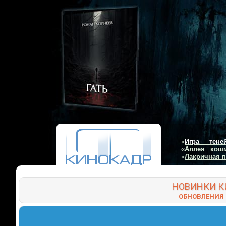
«
Игра тене
«
Аллея кош
«
Лакричная 
НОВИНКИ
К
ОБНОВЛЕНИЯ