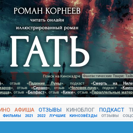
Поиск на Кинокадре
й
», отзыв
«
Падение Луны
», подкаст
«
Смерть на Ниле
маров
», отзыв
«
Сирано
», отзыв
«
Человек-паук
», подкаст
«
Камо
пицца
», отзыв
«
Белфаст
», отзыв
«
Кими
», отзыв
«
Параллельные матер
ИНО
АФИША
ОТЗЫВЫ
КИНО
БЛОГ
ПОДКАСТ
Т
ФИЛЬМЫ
2021
2022
ЛУЧШИЕ
КИНОЗВЁЗДЫ
ОТЗЫВЫ
СОЦ