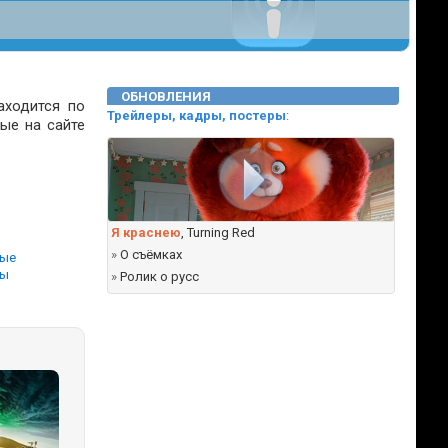
ОБНОВЛЕНИЯ
аходится по
Трейлеры, кадры, постеры
:
ые на сайте
Я краснею
, Turning Red
ы
»
О съёмках
ные
вы
»
Ролик о русс