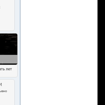
к
ть лет
и
рывно