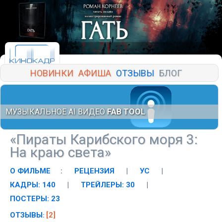
НОВИНКИ
АФИША
ОТЗЫВЫ
БЛОГ
МУЗЫКАЛЬНОЕ AI ВИДЕО
FAB TOOL
«Пираты Карибского моря 3:
На краю света»
О ФИЛЬМЕ
:
РЕЦЕНЗИЯ
|
УС
|
КАДРЫ: 140
|
ТРЕЙЛЕРЫ: 30
|
ПОСТЕРЫ: 23
ОТЗЫВЫ
[2]
: