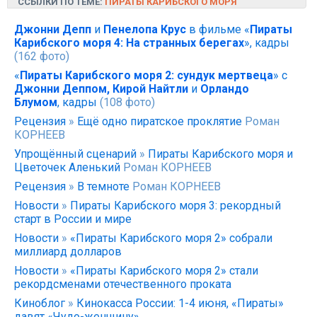
ССЫЛКИ ПО ТЕМЕ:
ПИРАТЫ КАРИБСКОГО МОРЯ
Джонни Депп
и
Пенелопа Крус
в фильме «
Пираты
Карибского моря 4: На странных берегах
», кадры
(162 фото)
«
Пираты Карибского моря 2: сундук мертвеца
» с
Джонни Деппом, Кирой Найтли
и
Орландо
Блумом
, кадры
(108 фото)
Рецензия
»
Ещё одно пиратское проклятие
Роман
КОРНЕЕВ
Упрощённый сценарий
»
Пираты Карибского моря и
Цветочек Аленький
Роман КОРНЕЕВ
Рецензия
»
В темноте
Роман КОРНЕЕВ
Новости
»
Пираты Карибского моря 3: рекордный
старт в России и мире
Новости
»
«Пираты Карибского моря 2» собрали
миллиард долларов
Новости
»
«Пираты Карибского моря 2» стали
рекордсменами отечественного проката
Киноблог
»
Кинокасса России: 1-4 июня, «Пираты»
давят «Чудо-женщину»