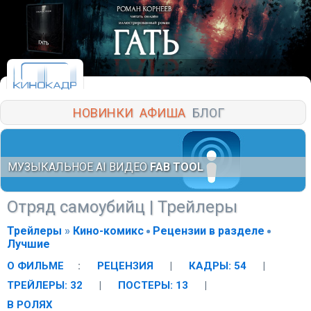
НОВИНКИ
АФИША
БЛОГ
МУЗЫКАЛЬНОЕ AI ВИДЕО
FAB TOOL
Отряд самоубийц
| Трейлеры
Трейлеры
»
Кино-комикс
Рецензии в разделе
Лучшие
О ФИЛЬМЕ
:
РЕЦЕНЗИЯ
|
КАДРЫ: 54
|
ТРЕЙЛЕРЫ: 32
|
ПОСТЕРЫ: 13
|
В РОЛЯХ