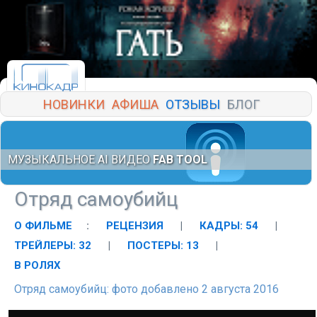
НОВИНКИ
АФИША
ОТЗЫВЫ
БЛОГ
МУЗЫКАЛЬНОЕ AI ВИДЕО
FAB TOOL
Отряд самоубийц
О ФИЛЬМЕ
:
РЕЦЕНЗИЯ
|
КАДРЫ: 54
|
ТРЕЙЛЕРЫ: 32
|
ПОСТЕРЫ: 13
|
В РОЛЯХ
Отряд самоубийц: фото добавлено 2 августа 2016