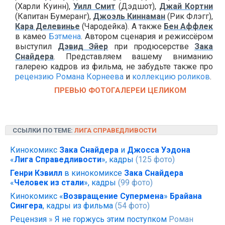
(Харли Куинн),
Уилл Смит
(Дэдшот),
Джай Кортни
(Капитан Бумеранг),
Джоэль Киннаман
(Рик Флэгг),
Кара Делевинье
(Чародейка). А также
Бен Аффлек
в камео
Бэтмена
. Автором сценария и режиссёром
выступил
Дэвид Эйер
при продюсерстве
Зака
Снайдера
. Представляем вашему вниманию
галерею кадров из фильма, не забудьте также про
рецензию Романа Корнеева
и
коллекцию роликов
.
ПРЕВЬЮ ФОТОГАЛЕРЕИ ЦЕЛИКОМ
ССЫЛКИ ПО ТЕМЕ:
ЛИГА СПРАВЕДЛИВОСТИ
Кинокомикс
Зака Снайдера
и
Джосса Уэдона
«
Лига Справедливости
», кадры
(125 фото)
Генри Кэвилл
в кинокомиксе
Зака Снайдера
«
Человек из стали
», кадры
(99 фото)
Кинокомикс «
Возвращение Супермена
»
Брайана
Сингера
, кадры из фильма
(54 фото)
Рецензия
»
Я не горжусь этим поступком
Роман