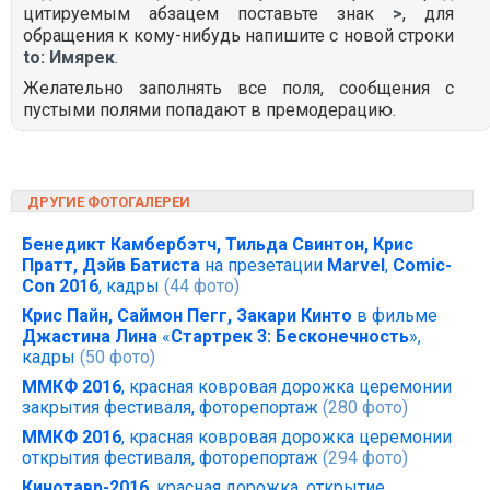
цитируемым абзацем поставьте знак
>
, для
обращения к кому-нибудь напишите с новой строки
to: Имярек
.
Желательно заполнять все поля, сообщения с
пустыми полями попадают в премодерацию.
ДРУГИЕ ФОТОГАЛЕРЕИ
Бенедикт Камбербэтч, Тильда Свинтон, Крис
Пратт, Дэйв Батиста
на презетации
Marvel
,
Comic-
Con 2016
, кадры
(44 фото)
Крис Пайн, Саймон Пегг, Закари Кинто
в фильме
Джастина Лина
«
Стартрек 3: Бесконечность
»,
кадры
(50 фото)
ММКФ 2016
, красная ковровая дорожка церемонии
закрытия фестиваля, фоторепортаж
(280 фото)
ММКФ 2016
, красная ковровая дорожка церемонии
открытия фестиваля, фоторепортаж
(294 фото)
Кинотавр-2016
, красная дорожка, открытие,