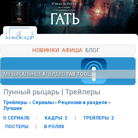
НОВИНКИ
АФИША
БЛОГ
МУЗЫКАЛЬНОЕ AI ВИДЕО
FAB TOOL
Лунный рыцарь
| Трейлеры
Трейлеры
»
Сериалы
Рецензии в разделе
Лучшие
О СЕРИАЛЕ
:
КАДРЫ: 2
|
ТРЕЙЛЕРЫ: 2
ПОСТЕРЫ
|
В РОЛЯХ