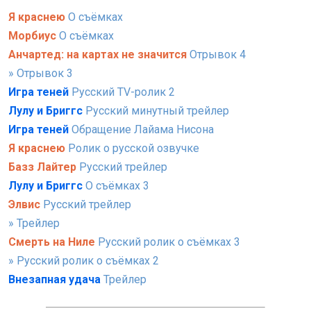
Я краснею
О съёмках
Морбиус
О съёмках
Анчартед: на картах не значится
Отрывок 4
» Отрывок 3
Игра теней
Русский TV-ролик 2
Лулу и Бриггс
Русский минутный трейлер
Игра теней
Обращение Лайама Нисона
Я краснею
Ролик о русской озвучке
Базз Лайтер
Русский трейлер
Лулу и Бриггс
О съёмках 3
Элвис
Русский трейлер
» Трейлер
Смерть на Ниле
Русский ролик о съёмках 3
» Русский ролик о съёмках 2
Внезапная удача
Трейлер