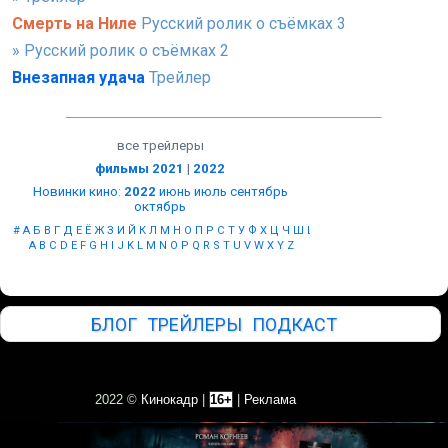
Смерть на Ниле
Русский ролик о съёмках 3
» Русский ролик о съёмках 2
Внезапная удача
Трейлер
все трейлеры
фильмы 2021
|
2022
Новинки кино
:
2022
июнь
июль
сентябрь
октябрь
#
А
Б
В
Г
Д
Е
Ё
Ж
З
И
Й
К
Л
М
Н
О
П
Р
С
Т
У
Ф
Х
Ц
Ч
Ш
Щ
Ы
Э
Ю
Я
A
B
C
D
E
F
G
H
I
J
K
L
M
N
O
P
Q
R
S
T
U
V
W
X
Y
Z
БЛОГ
ТРЕЙЛЕРЫ
ПОДКАСТ
2022 ©
Кинокадр
|
16+
|
Реклама