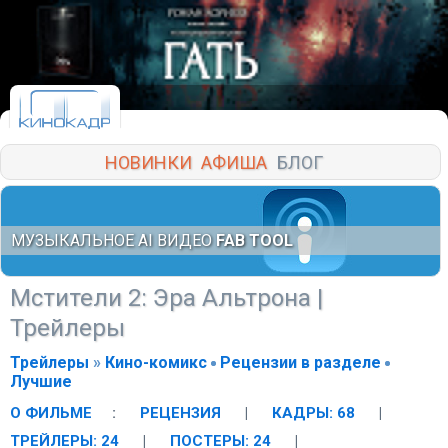
НОВИНКИ
АФИША
БЛОГ
МУЗЫКАЛЬНОЕ AI ВИДЕО
FAB TOOL
Мстители 2: Эра Альтрона
|
Трейлеры
Трейлеры
»
Кино-комикс
Рецензии в разделе
Лучшие
О ФИЛЬМЕ
:
РЕЦЕНЗИЯ
|
КАДРЫ: 68
|
ТРЕЙЛЕРЫ: 24
|
ПОСТЕРЫ: 24
|