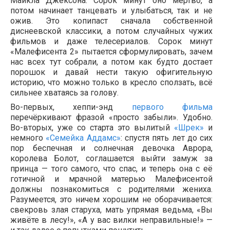
Майкла Джексона. Сорок минут оно мертво, а
потом начинает танцевать и улыбаться, так и не
ожив. Это копипаст сначала собственной
диснеевской классики, а потом случайных чужих
фильмов и даже телесериалов. Сорок минут
«Малефисента 2» пытается сформулировать, зачем
нас всех тут собрали, а потом как будто достает
порошок и давай нести такую офигительную
историю, что можно только в кресло сползать, всё
сильнее хватаясь за голову.
Во-первых, хеппи-энд
первого фильма
перечёркивают фразой «просто забыли». Удобно.
Во-вторых, уже со старта это вылитый
«Шрек»
и
немного
«Семейка Аддамс»
: спустя пять лет до сих
пор беспечная и солнечная девочка Аврора,
королева Болот, соглашается выйти замуж за
принца — того самого, что спас, и теперь она с её
готичной и мрачной матерью Малефисентой
должны познакомиться с родителями жениха.
Разумеется, это ничем хорошим не оборачивается:
свекровь злая старуха, мать упрямая ведьма, «Вы
живёте в лесу!», «А у вас вилки неправильные!» —