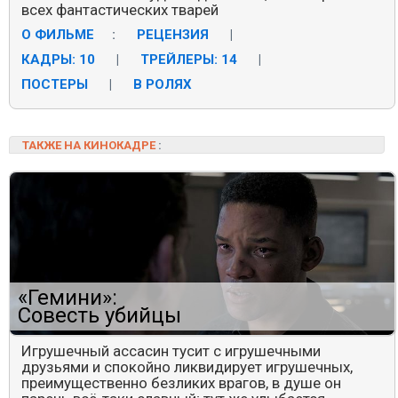
всех фантастических тварей
О ФИЛЬМЕ
:
РЕЦЕНЗИЯ
|
КАДРЫ: 10
|
ТРЕЙЛЕРЫ: 14
|
ПОСТЕРЫ
|
В РОЛЯХ
ТАКЖЕ НА КИНОКАДРЕ
:
«Гемини»:
Совесть убийцы
Игрушечный ассасин тусит с игрушечными
друзьями и спокойно ликвидирует игрушечных,
преимущественно безликих врагов, в душе он