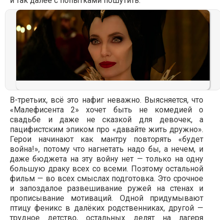
и так далее с попытками пошутить.
В-третьих, всё это нафиг неважно. Выясняется, что
«Малефисента 2» хочет быть не комедией о
свадьбе и даже не сказкой для девочек, а
пацифистским эпиком про «давайте жить дружно».
Герои начинают как мантру повторять «будет
война!», потому что нагнетать надо бы, а нечем, и
даже бюджета на эту войну нет — только на одну
большую драку всех со всеми. Поэтому остальной
фильм — во всех смыслах подготовка. Это срочное
и запоздалое развешивание ружей на стенах и
прописывание мотиваций. Одной придумывают
птицу феникс в далёких родственниках, другой —
трудное детство, остальных делят на лагеря