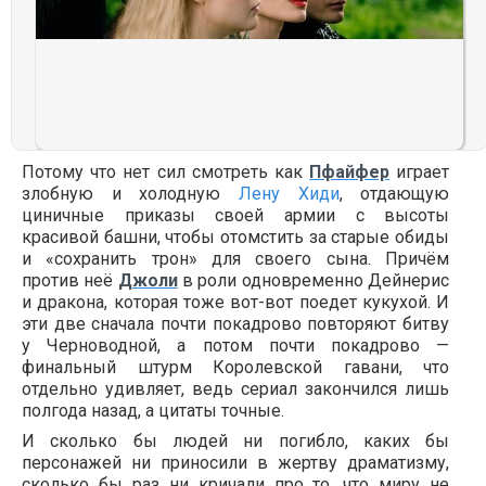
Потому что нет сил смотреть как
Пфайфер
играет
злобную и холодную
Лену Хиди
, отдающую
циничные приказы своей армии с высоты
красивой башни, чтобы отомстить за старые обиды
и «сохранить трон» для своего сына. Причём
против неё
Джоли
в роли одновременно Дейнерис
и дракона, которая тоже вот-вот поедет кукухой. И
эти две сначала почти покадрово повторяют битву
у Черноводной, а потом почти покадрово —
финальный штурм Королевской гавани, что
отдельно удивляет, ведь сериал закончился лишь
полгода назад, а цитаты точные.
И сколько бы людей ни погибло, каких бы
персонажей ни приносили в жертву драматизму,
сколько бы раз ни кричали про то, что миру не