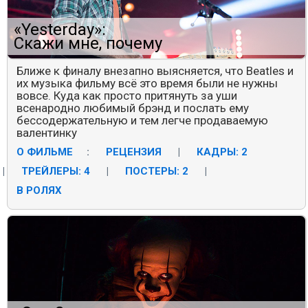
«Yesterday»:
Скажи мне, почему
Ближе к финалу внезапно выясняется, что Beatles и
их музыка фильму всё это время были не нужны
вовсе. Куда как просто притянуть за уши
всенародно любимый брэнд и послать ему
бессодержательную и тем легче продаваемую
валентинку
О ФИЛЬМЕ
:
РЕЦЕНЗИЯ
|
КАДРЫ: 2
|
ТРЕЙЛЕРЫ: 4
|
ПОСТЕРЫ: 2
|
В РОЛЯХ