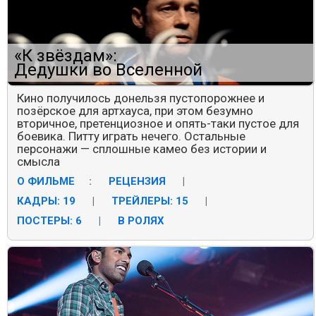
«К звёздам»:
Дедушки во Вселенной
Кино получилось донельзя пустопорожнее и
позёрское для артхауса, при этом безумно
вторичное, претенциозное и опять-таки пустое для
боевика. Питту играть нечего. Остальные
персонажи — сплошные камео без истории и
смысла
О ФИЛЬМЕ
:
РЕЦЕНЗИЯ
|
КАДРЫ: 19
|
ТРЕЙЛЕРЫ: 15
|
ПОСТЕРЫ: 6
|
В РОЛЯХ