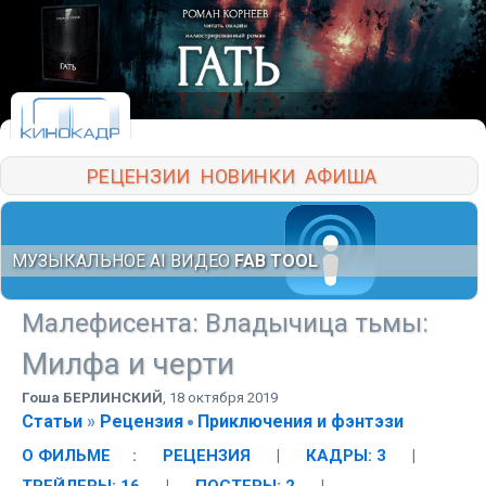
РЕЦЕНЗИИ
НОВИНКИ
АФИША
МУЗЫКАЛЬНОЕ AI ВИДЕО
FAB TOOL
Малефисента: Владычица тьмы
:
Милфа и черти
Гоша БЕРЛИНСКИЙ
,
18 октября 2019
Статьи
»
Рецензия
Приключения и фэнтэзи
О ФИЛЬМЕ
:
РЕЦЕНЗИЯ
|
КАДРЫ: 3
|