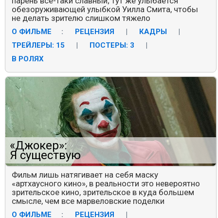
парень всё-таки славный; тут же улыбается
обезоруживающей улыбкой Уилла Смита, чтобы
не делать зрителю слишком тяжело
О ФИЛЬМЕ
:
РЕЦЕНЗИЯ
|
КАДРЫ
|
ТРЕЙЛЕРЫ: 15
|
ПОСТЕРЫ: 3
|
В РОЛЯХ
«Джокер»:
Я существую
Фильм лишь натягивает на себя маску
«артхаусного кино», в реальности это невероятно
зрительское кино, зрительское в куда большем
смысле, чем все марвеловские поделки
О ФИЛЬМЕ
:
РЕЦЕНЗИЯ
|