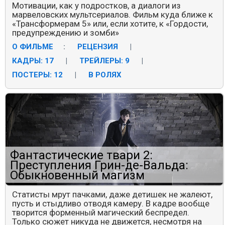
Мотивации, как у подростков, а диалоги из
марвеловских мультсериалов. Фильм куда ближе к
«Трансформерам 5» или, если хотите, к «Гордости,
предупреждению и зомби»
О ФИЛЬМЕ
:
РЕЦЕНЗИЯ
|
КАДРЫ: 17
|
ТРЕЙЛЕРЫ: 9
|
ПОСТЕРЫ: 12
|
В РОЛЯХ
Фантастические твари 2:
Преступления Грин-де-Вальда:
Обыкновенный магизм
Статисты мрут пачками, даже детишек не жалеют,
пусть и стыдливо отводя камеру. В кадре вообще
творится форменный магический беспредел.
Только сюжет никуда не движется, несмотря на