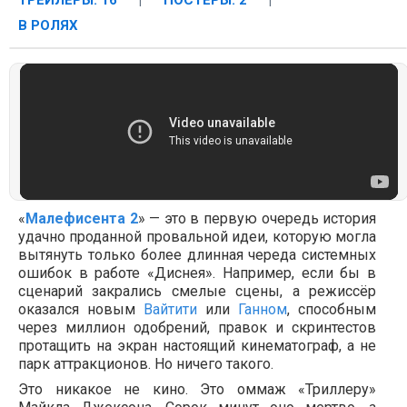
ТРЕЙЛЕРЫ: 16
|
ПОСТЕРЫ: 2
|
В РОЛЯХ
«
Малефисента 2
» — это в первую очередь история
удачно проданной провальной идеи, которую могла
вытянуть только более длинная череда системных
ошибок в работе «Диснея». Например, если бы в
сценарий закрались смелые сцены, а режиссёр
оказался новым
Вайтити
или
Ганном
, способным
через миллион одобрений, правок и скринтестов
протащить на экран настоящий кинематограф, а не
парк аттракционов. Но ничего такого.
Это никакое не кино. Это оммаж «Триллеру»