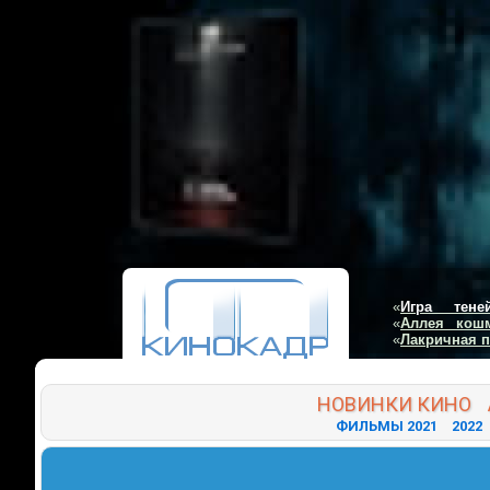
«
Игра тене
«
Аллея кош
«
Лакричная 
НОВИНКИ
КИНО
ФИЛЬМЫ 2021
2022