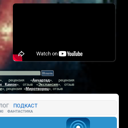
», рецензия
«
Анчартед
», рецензия
н Камон
», отзыв
«
Экспансия
», отзыв
и
», рецензия
«
Миротворец
», отзыв
ЛОГ
ПОДКАСТ
KI
ФАНТАСТИКА