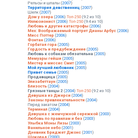
Рельсы и шпалы
(
2007
)
Территория девственниц
(
2007
)
Шелк
(
2007
)
Дом у озера
(
2006
)
Топ-250
(9.2 из 10)
Иллюзионист
(
2006
)
Топ-250
(9.4 из 10)
Любовь и другие катастрофы
(
2006
)
Мех: Воображаемый портрет Дианы Арбус
(
2006
)
Мисс Поттер
(
2006
)
Фонтан
(
2006
)
Горбатая гора
(
2005
)
Гордость и предубеждение
(
2005
)
Любовь к собакам обязательна
(
2005
)
Мемуары гейши
(
2005
)
Мистер и миссис Смит
(
2005
)
Мой лучший любовник
(
2005
)
Привет семье
(
2005
)
Продавщица
(
2005
)
Элизабеттаун
(
2005
)
Близость
(
2004
)
Грязные танцы 2
(
2004
)
Топ-250
(9.2 из 10)
Девушка из Джерси
(
2004
)
Законы привлекательности
(
2004
)
Перед закатом
(
2004
)
Терминал
(
2004
)
Девушка с жемчужной сережкой
(
2003
)
Любовь по правилам и без
(
2003
)
Улыбка Моны Лизы
(
2003
)
Ванильное небо
(
2001
)
Дневник Бриджет Джонс
(
2001
)
Шоколад
(
2000
)