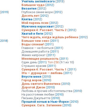
Учитель английского
(
2013
)
Большое чудо
(
2012
)
Византия
(
2012
)
(
2019
)
Глубокое синее море
(
2012
)
Десять лет
(
2012
)
Клятва
(
2012
)
Мой парень псих
(
2012
)
Мужчина нарасхват
(
2012
)
Сумерки 4: Рассвет. Часть 2
(
2012
)
Хватай и беги
(
2012
)
Чего ждать, когда ждёшь ребёнка
(
2012
)
(
2018
)
Больше чем секс
(
2011
)
Воды слонам!
(
2011
)
Главное — не бояться
(
2011
)
Домашняя работа
(
2011
)
Жених напрокат
(
2011
)
Меняющие реальность
(
2011
)
Один день
(
2011
)
Топ-250
(9.1 из 10)
Страшно красив
(
2011
)
Сумерки 4: Рассвет. Часть 1
(
2011
)
Эта — дурацкая — любовь
(
2011
)
Впусти меня
(
2010
)
Город воров
(
2010
)
День святого Валентина
(
2010
)
Дорогой Джон
(
2010
)
Любовь и прочие обстоятельства
(
2010
)
На расстоянии любви
(
2010
)
Письма Джульетте
(
2010
)
Прошлой ночью в Нью-Йорке
(
2010
)
Сумерки. Сага. Затмение
(
2010
)