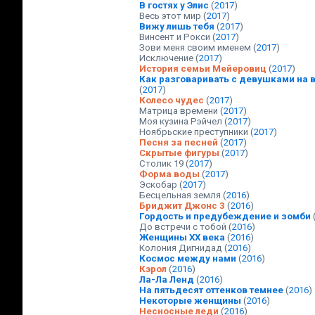
В гостях у Элис
(
2017
)
Весь этот мир
(
2017
)
Вижу лишь тебя
(
2017
)
Винсент и Рокси
(
2017
)
Зови меня своим именем
(
2017
)
Исключение
(
2017
)
История семьи Мейеровиц
(
2017
)
Как разговаривать с девушками на 
(
2017
)
Колесо чудес
(
2017
)
Матрица времени
(
2017
)
Моя кузина Рэйчел
(
2017
)
Ноябрьские преступники
(
2017
)
Песня за песней
(
2017
)
Скрытые фигуры
(
2017
)
Столик 19
(
2017
)
Форма воды
(
2017
)
Эскобар
(
2017
)
Бесцельная земля
(
2016
)
Бриджит Джонс 3
(
2016
)
Гордость и предубеждение и зомби
До встречи с тобой
(
2016
)
Женщины ХХ века
(
2016
)
Колония Дигнидад
(
2016
)
Космос между нами
(
2016
)
Кэрол
(
2016
)
Ла-Ла Ленд
(
2016
)
На пятьдесят оттенков темнее
(
2016
)
Некоторые женщины
(
2016
)
Несносные леди
(
2016
)