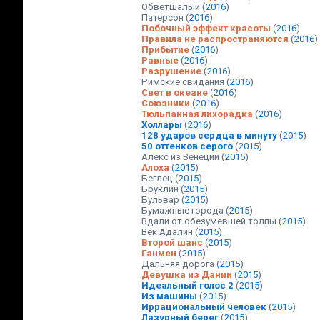
Обветшалый
(
2016
)
Патерсон
(
2016
)
Побочный эффект красоты
(
2016
)
Правила не распространяются
(
2016
)
Прибытие
(
2016
)
Равные
(
2016
)
Разрушение
(
2016
)
Римские свидания
(
2016
)
Свет в океане
(
2016
)
Союзники
(
2016
)
Тюльпанная лихорадка
(
2016
)
Холлары
(
2016
)
128 ударов сердца в минуту
(
2015
)
50 оттенков серого
(
2015
)
Алекс из Венеции
(
2015
)
Алоха
(
2015
)
Беглец
(
2015
)
Бруклин
(
2015
)
Бульвар
(
2015
)
Бумажные города
(
2015
)
Вдали от обезумевшей толпы
(
2015
)
Век Адалин
(
2015
)
Второй шанс
(
2015
)
Ганмен
(
2015
)
Дальняя дорога
(
2015
)
Девушка из Дании
(
2015
)
Идеальный голос 2
(
2015
)
Из машины
(
2015
)
Иррациональный человек
(
2015
)
Лазурный берег
(
2015
)