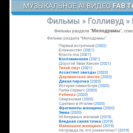
МУЗЫКАЛЬНОЕ AI ВИДЕО
FAB T
Фильмы
»
Голливуд
»
Мелодрамы
Фильмы раздела "
", сп
Фильмы раздела "Мелодрамы":
Первый встречный
(
2022
)
Блаженство
(
2021
)
Власть пса
(
2021
)
Воспоминания
(
2021
)
Дорогой Эван Хансен
(
2021
)
Тихий омут
(
2021
)
Ассистент звезды
(
2020
)
Деревенская элегия
(
2020
)
Дикая парочка
(
2020
)
История семьи Блум
(
2020
)
Палм-Спрингс
(
2020
)
Ребекка
(
2020
)
Сверхновая
(
2020
)
Сделано в Италии
(
2020
)
Фрагменты женщины
(
2020
)
Эмма
(
2020
)
30 безумных желаний
(
2019
)
Бледная синяя точка
(
2019
)
Маленькие женщины
(
2019
)
Не правда ли, это романтично?
(
2019
)