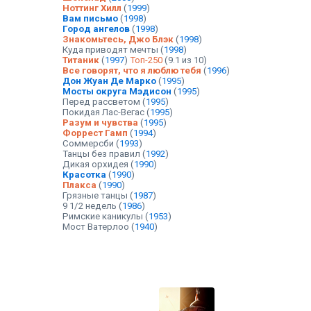
Ноттинг Хилл
(
1999
)
Вам письмо
(
1998
)
Город ангелов
(
1998
)
Знакомьтесь, Джо Блэк
(
1998
)
Куда приводят мечты
(
1998
)
Титаник
(
1997
)
Топ-250
(9.1 из 10)
Все говорят, что я люблю тебя
(
1996
)
Дон Жуан Де Марко
(
1995
)
Мосты округа Мэдисон
(
1995
)
Перед рассветом
(
1995
)
Покидая Лас-Вегас
(
1995
)
Разум и чувства
(
1995
)
Форрест Гамп
(
1994
)
Соммерсби
(
1993
)
Танцы без правил
(
1992
)
Дикая орхидея
(
1990
)
Красотка
(
1990
)
Плакса
(
1990
)
Грязные танцы
(
1987
)
9 1/2 недель
(
1986
)
Римские каникулы
(
1953
)
Мост Ватерлоо
(
1940
)