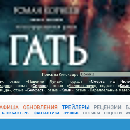
Поиск на Кинокадре
й
», отзыв
«
Падение Луны
», подкаст
«
Смерть на Ниле
маров
», отзыв
«
Сирано
», отзыв
«
Человек-паук
», подкаст
«
Камо
пицца
», отзыв
«
Белфаст
», отзыв
«
Кими
», отзыв
«
Параллельные матер
АФИША
ОБНОВЛЕНИЯ
ТРЕЙЛЕРЫ
РЕЦЕНЗИИ
Б
БЛОКБАСТЕРЫ
ФАНТАСТИКА
ЛУЧШИЕ
ОТЗЫВЫ
СОЦСЕТИ
WI