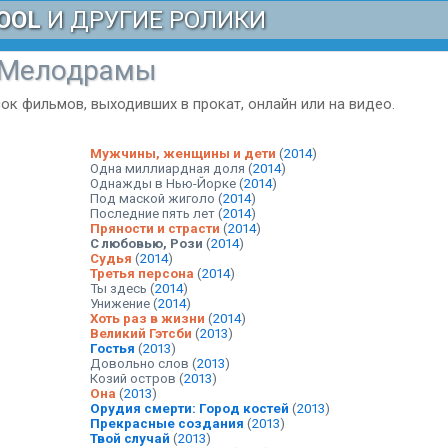
OOL
И ДРУГИЕ РОЛИКИ
Мелодрамы
исок фильмов, выходивших в прокат, онлайн или на видео.
Мужчины, женщины и дети
(
2014
)
Одна миллиардная доля
(
2014
)
Однажды в Нью-Йорке
(
2014
)
Под маской жиголо
(
2014
)
Последние пять лет
(
2014
)
Пряности и страсти
(
2014
)
С любовью, Рози
(
2014
)
Судья
(
2014
)
Третья персона
(
2014
)
Ты здесь
(
2014
)
Унижение
(
2014
)
Хоть раз в жизни
(
2014
)
Великий Гэтсби
(
2013
)
Гостья
(
2013
)
Довольно слов
(
2013
)
Козий остров
(
2013
)
Она
(
2013
)
Орудия смерти: Город костей
(
2013
)
Прекрасные создания
(
2013
)
Твой случай
(
2013
)