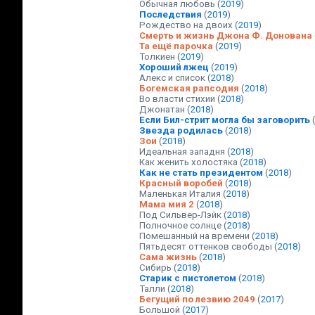
Обычная любовь
(
2019
)
Последствия
(
2019
)
Рождество на двоих
(
2019
)
Смерть и жизнь Джона Ф. Донована
Та ещё парочка
(
2019
)
Толкиен
(
2019
)
Хороший лжец
(
2019
)
Алекс и список
(
2018
)
Богемская рапсодия
(
2018
)
Во власти стихии
(
2018
)
Джонатан
(
2018
)
Если Бил-стрит могла бы заговорить
Звезда родилась
(
2018
)
Зои
(
2018
)
Идеальная западня
(
2018
)
Как женить холостяка
(
2018
)
Как не стать президентом
(
2018
)
Красный воробей
(
2018
)
Маленькая Италия
(
2018
)
Мама мия 2
(
2018
)
Под Сильвер-Лэйк
(
2018
)
Полночное солнце
(
2018
)
Помешанный на времени
(
2018
)
Пятьдесят оттенков свободы
(
2018
)
Сама жизнь
(
2018
)
Сибирь
(
2018
)
Старик с пистолетом
(
2018
)
Талли
(
2018
)
Бегущий по лезвию 2049
(
2017
)
Большой
(
2017
)