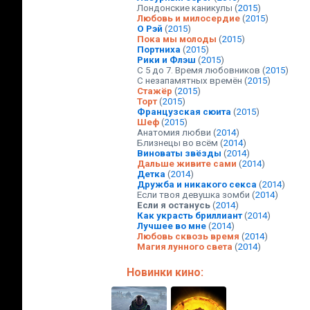
Лондонские каникулы
(
2015
)
Любовь и милосердие
(
2015
)
О Рэй
(
2015
)
Пока мы молоды
(
2015
)
Портниха
(
2015
)
Рики и Флэш
(
2015
)
С 5 до 7. Время любовников
(
2015
)
С незапамятных времён
(
2015
)
Стажёр
(
2015
)
Торт
(
2015
)
Французская сюита
(
2015
)
Шеф
(
2015
)
Анатомия любви
(
2014
)
Близнецы во всём
(
2014
)
Виноваты звёзды
(
2014
)
Дальше живите сами
(
2014
)
Детка
(
2014
)
Дружба и никакого секса
(
2014
)
Если твоя девушка зомби
(
2014
)
Если я останусь
(
2014
)
Как украсть бриллиант
(
2014
)
Лучшее во мне
(
2014
)
Любовь сквозь время
(
2014
)
Магия лунного света
(
2014
)
Новинки кино: