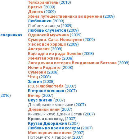
Телохранитель
(
2010
)
Братья
(
2009
)
Девять
(
2009
)
Жена путешественника во времени
(
2009
)
Любовники
(
2009
)
Любовь и танцы
(
2009
)
Любовь случается
(
2009
)
вечеринках
Одинокий мужчина
(
2009
)
Сумерки. Сага. Новолуние
(
2009
)
У всех всё хорошо
(
2009
)
Австралия
(
2008
)
Ещё одна из рода Болейн
(
2008
)
Женатая жизнь
(
2008
)
Загадочная история Бенджамина Баттона
(
2008
)
Ночи в Роданте
(
2008
)
Сумерки
(
2008
)
Чтец
(
2008
)
Элегия
(
2008
)
P.S. Я люблю тебя
(
2007
)
В стране женщин
(
2007
)
(
2016
)
Вечер
(
2007
)
Вкус жизни
(
2007
)
Декабрьские мальчики
(
2007
)
Дневники няни
(
2007
)
Книжный клуб Джейн Остин
(
2007
)
Кровь и шоколад
(
2007
)
Крутая Джорджия
(
2007
)
Любовь во время холеры
(
2007
)
Мои черничные ночи
(
2007
)
Потому что я так хочу
(
2007
)