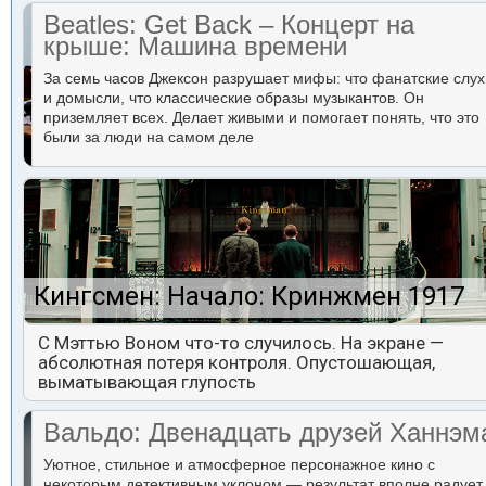
Beatles: Get Back – Концерт на
крыше: Машина времени
За семь часов Джексон разрушает мифы: что фанатские слух
и домысли, что классические образы музыкантов. Он
приземляет всех. Делает живыми и помогает понять, что это
были за люди на самом деле
Кингсмен: Начало: Кринжмен 1917
С Мэттью Воном что-то случилось. На экране —
абсолютная потеря контроля. Опустошающая,
выматывающая глупость
Вальдо: Двенадцать друзей Ханнэм
Уютное, стильное и атмосферное персонажное кино с
некоторым детективным уклоном — результат вполне радует