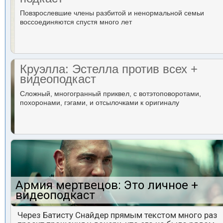
Повзрослевшие члены разбитой и ненормальной семьи
воссоединяются спустя много лет
Круэлла: Эстелла против всех +
видеоподкаст
Сложный, многогранный приквел, с вотэтоповоротами,
похоронами, гэгами, и отсылочками к оригиналу
Армия мертвецов: Это личное +
видеоподкаст
Через Батисту Снайдер прямым текстом много раз