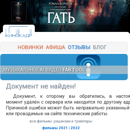
НОВИНКИ
АФИША
ОТЗЫВЫ
БЛОГ
МУЗЫКАЛЬНОЕ AI ВИДЕО
FAB TOOL
Документ не найден!
Документ, к оторому вы обратились, в насто
момент удалён с сервера или находится по другому адр
Причиной ошибки может быть неправильно указанный
или проводимые на сайте технические работы.
все фильмы: рецензии и трейлеры
фильмы 2021
|
2022