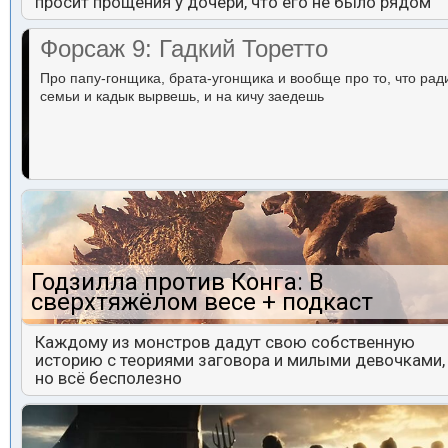
просит прощения у дочери, что его не было рядом
Форсаж 9: Гадкий Торетто
Про папу-гонщика, брата-угонщика и вообще про то, что рад
семьи и кадык вырвешь, и на кичу заедешь
Годзилла против Конга: В
сверхтяжёлом весе + подкаст
Каждому из монстров дадут свою собственную
историю с теориями заговора и милыми девочками,
но всё бесполезно