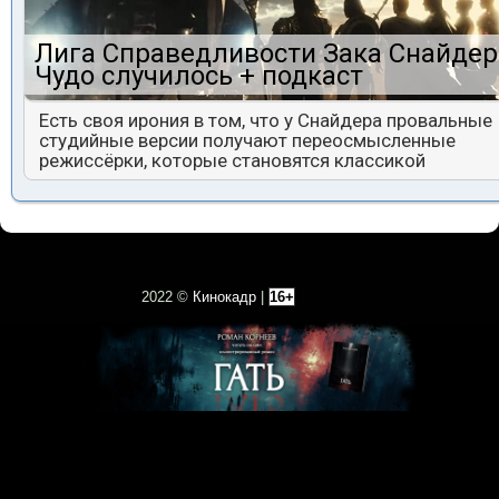
Лига Справедливости Зака Снайдер
Чудо случилось + подкаст
Есть своя ирония в том, что у Снайдера провальные
студийные версии получают переосмысленные
режиссёрки, которые становятся классикой
2022 ©
Кинокадр
|
16+