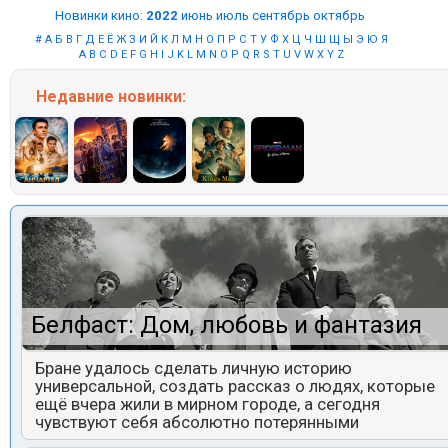
Новинки кино
:
2022
июнь
июль
сентябрь
октябрь
#
А
Б
В
Г
Д
Е
Ё
Ж
З
И
Й
К
Л
М
Н
О
П
Р
С
Т
У
Ф
Х
Ц
Ч
Ш
Щ
Ы
Э
Ю
Я
A
B
C
D
E
F
G
H
I
J
K
L
M
N
O
P
Q
R
S
T
U
V
W
X
Y
Z
Недавние
новинки:
Белфаст: Дом, любовь и фантазия
Бране удалось сделать личную историю
универсальной, создать рассказ о людях, которые
ещё вчера жили в мирном городе, а сегодня
чувствуют себя абсолютно потерянными