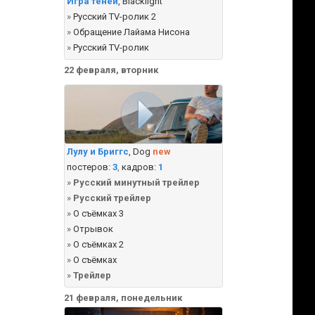
Игра теней
, Blacklight
»
Русский TV-ролик 2
»
Обращение Лайама Нисона
»
Русский TV-ролик
22 февраля, вторник
Лулу и Бриггс
, Dog
new
постеров:
3
,
кадров:
1
»
Русский минутный трейлер
»
Русский трейлер
»
О съёмках 3
»
Отрывок
»
О съёмках 2
»
О съёмках
»
Трейлер
21 февраля, понедельник