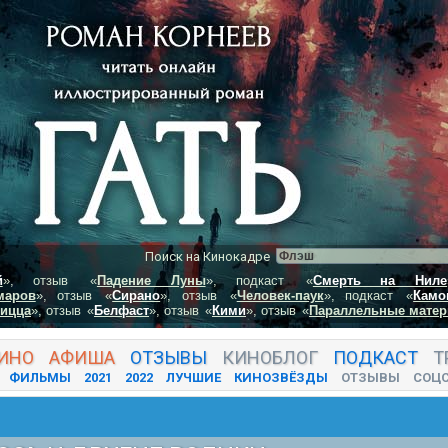
Поиск на Кинокадре
й
», отзыв
«
Падение Луны
», подкаст
«
Смерть на Ниле
маров
», отзыв
«
Сирано
», отзыв
«
Человек-паук
», подкаст
«
Камо
пицца
», отзыв
«
Белфаст
», отзыв
«
Кими
», отзыв
«
Параллельные матер
ИНО
АФИША
ОТЗЫВЫ
КИНО
БЛОГ
ПОДКАСТ
Т
ФИЛЬМЫ
2021
2022
ЛУЧШИЕ
КИНОЗВЁЗДЫ
ОТЗЫВЫ
СОЦ