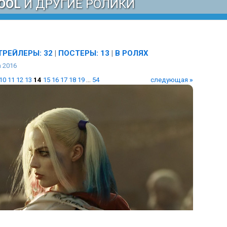
OOL
И ДРУГИЕ РОЛИКИ
ТРЕЙЛЕРЫ: 32
|
ПОСТЕРЫ: 13
|
В РОЛЯХ
 2016
10
11
12
13
14
15
16
17
18
19
...
54
следующая
»