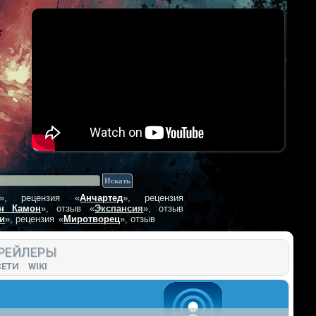
», рецензия
«
Анчартед
», рецензия
н Камон
», отзыв
«
Экспансия
», отзыв
и
», рецензия
«
Миротворец
», отзыв
РЕЙЛЕРЫ
СЕТИ
WIKI