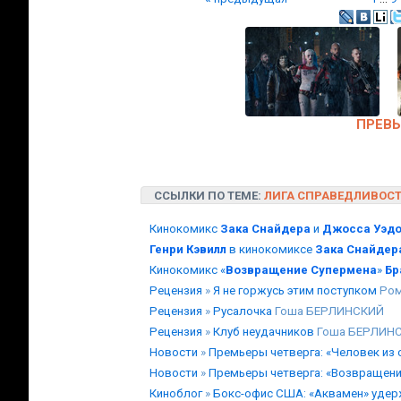
ПРЕВ
ССЫЛКИ ПО ТЕМЕ:
ЛИГА СПРАВЕДЛИВОС
Кинокомикс
Зака Снайдера
и
Джосса Уэд
Генри Кэвилл
в кинокомиксе
Зака Снайдер
Кинокомикс «
Возвращение Супермена
»
Бр
Рецензия
»
Я не горжусь этим поступком
Ром
Рецензия
»
Русалочка
Гоша БЕРЛИНСКИЙ
Рецензия
»
Клуб неудачников
Гоша БЕРЛИН
Новости
»
Премьеры четверга: «Человек из 
Новости
»
Премьеры четверга: «Возвращение
Киноблог
»
Бокс-офис США: «Аквамен» удер