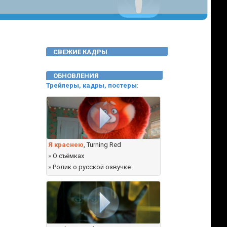
СВЕЖИЕ КАДРЫ
ОБНОВЛЕНИЯ
Трейлеры, кадры, постеры
:
Я краснею
, Turning Red
»
О съёмках
»
Ролик о русской озвучке