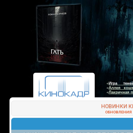
«
Игра тене
«
Аллея кош
«
Лакричная 
НОВИНКИ
К
ОБНОВЛЕНИЯ