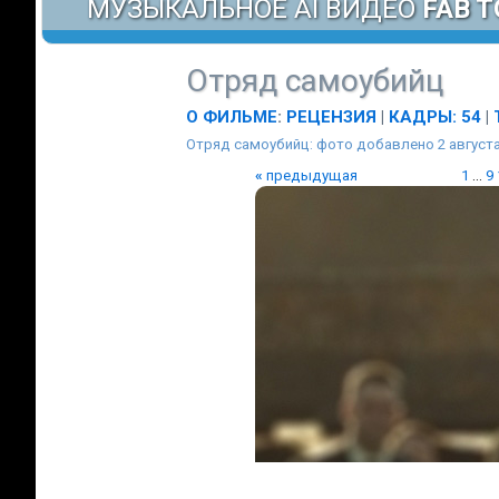
МУЗЫКАЛЬНОЕ AI ВИДЕО
FAB T
Отряд самоубийц
О ФИЛЬМЕ
:
РЕЦЕНЗИЯ
|
КАДРЫ: 54
|
Отряд самоубийц: фото добавлено 2 августа
«
предыдущая
1
...
9