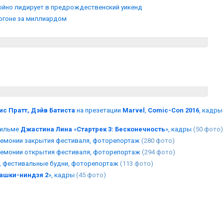
ойно лидирует в предрождественский уикенд
погоне за миллиардом
ис Пратт, Дэйв Батиста
на презетации
Marvel
,
Comic-Con 2016
, кадры
ильме
Джастина Лина
«
Стартрек 3: Бесконечность
», кадры
(50 фото)
ремонии закрытия фестиваля, фоторепортаж
(280 фото)
ремонии открытия фестиваля, фоторепортаж
(294 фото)
е, фестивальные будни, фоторепортаж
(113 фото)
ашки-ниндзя 2
», кадры
(45 фото)