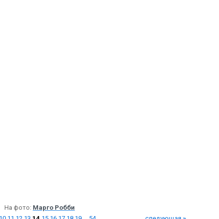
На фото:
Марго Робби
10
11
12
13
14
15
16
17
18
19
...
54
следующая
»