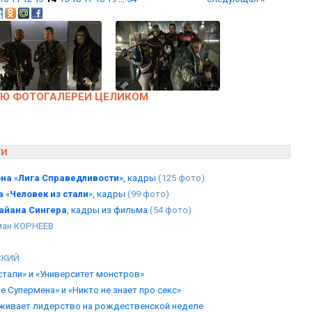
ЬЮ ФОТОГАЛЕРЕИ ЦЕЛИКОМ
ТИ
она
«
Лига Справедливости
», кадры
(125 фото)
а
«
Человек из стали
», кадры
(99 фото)
айана Сингера
, кадры из фильма
(54 фото)
ан КОРНЕЕВ
СКИЙ
стали» и «Университет монстров»
 Супермена» и «Никто не знает про секс»
живает лидерство на рождественской неделе