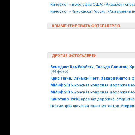
Киноблог
»
Бокс-офис США: «Аквамен» спок
Киноблог
»
Кинокасса России: «Аквамен» в 
КОММЕНТИРОВАТЬ ФОТОГАЛЕРЕЮ
ДРУГИЕ ФОТОГАЛЕРЕИ
Бенедикт Камбербэтч, Тильда Свинтон, Кр
(44 фото)
Крис Пайн, Саймон Пегг, Закари Кинто
в ф
ММКФ 2016
, красная ковровая дорожка це
ММКФ 2016
, красная ковровая дорожка це
Кинотавр-2016
, красная дорожка, открыти
Новые приключения юных мутантов «
Череп