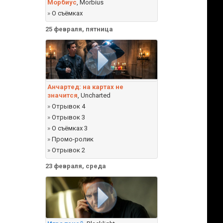
Морбиус
, Morbius
»
О съёмках
25 февраля, пятница
Анчартед: на картах не
значится
, Uncharted
»
Отрывок 4
»
Отрывок 3
»
О съёмках 3
»
Промо-ролик
»
Отрывок 2
23 февраля, среда