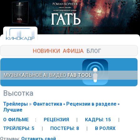
НОВИНКИ
АФИША
БЛОГ
МУЗЫКАЛЬНОЕ AI ВИДЕО
FAB TOOL
Высотка
Трейлеры
»
Фантастика
Рецензии в разделе
Лучшие
О ФИЛЬМЕ
:
РЕЦЕНЗИЯ
|
КАДРЫ: 15
|
ТРЕЙЛЕРЫ: 5
|
ПОСТЕРЫ: 8
|
В РОЛЯХ
Отзывы:
Оставить свой