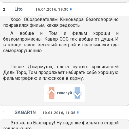
Lito
2
16.04.2016, 19:30
#
Хохо. Обозревателям Кинокадра безоговорочно
понравился фильм, какая редкость.
А вобще и Том и фильм хороши и
безкомпромисны. Кавер СОС так вобще от души. И
в конце такое веселый настрой и практически ода
саморазрушению.
После Джармуша, слега пустых красивостей
Дель Торо, Том продолжает набирать себе хорошую
фильмографию и плюсиков в карму.
голосуй
GAGAR1N
1
10.01.2016, 11:38
#
Это же по Балларду! Ну надо же фильм по старой
годной книге.