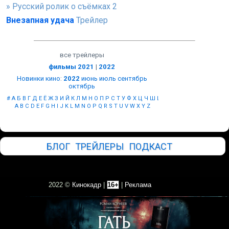
» Русский ролик о съёмках 2
Внезапная удача
Трейлер
все трейлеры
фильмы 2021
|
2022
Новинки кино
:
2022
июнь
июль
сентябрь
октябрь
#
А
Б
В
Г
Д
Е
Ё
Ж
З
И
Й
К
Л
М
Н
О
П
Р
С
Т
У
Ф
Х
Ц
Ч
Ш
Щ
Ы
Э
Ю
Я
A
B
C
D
E
F
G
H
I
J
K
L
M
N
O
P
Q
R
S
T
U
V
W
X
Y
Z
БЛОГ
ТРЕЙЛЕРЫ
ПОДКАСТ
2022 ©
Кинокадр
|
16+
|
Реклама