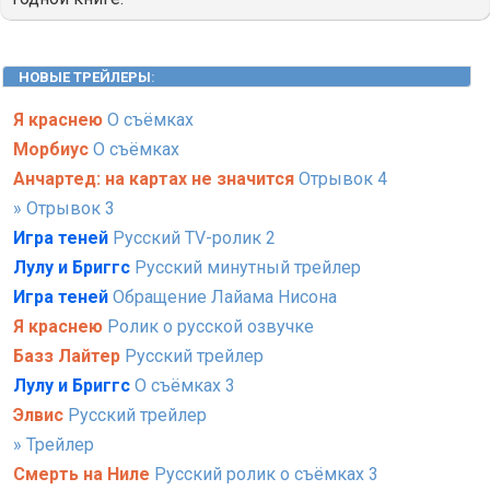
НОВЫЕ ТРЕЙЛЕРЫ
:
Я краснею
О съёмках
Морбиус
О съёмках
Анчартед: на картах не значится
Отрывок 4
» Отрывок 3
Игра теней
Русский TV-ролик 2
Лулу и Бриггс
Русский минутный трейлер
Игра теней
Обращение Лайама Нисона
Я краснею
Ролик о русской озвучке
Базз Лайтер
Русский трейлер
Лулу и Бриггс
О съёмках 3
Элвис
Русский трейлер
» Трейлер
Смерть на Ниле
Русский ролик о съёмках 3