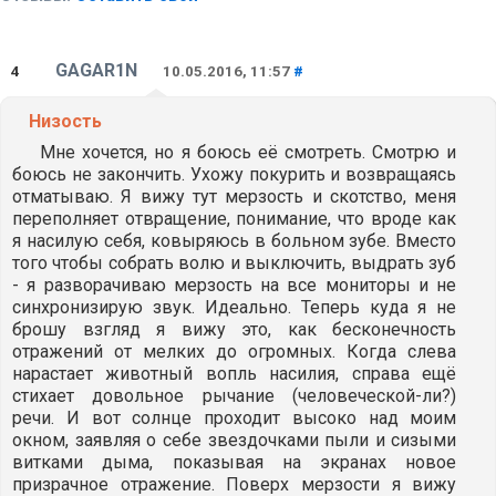
GAGAR1N
4
10.05.2016, 11:57
#
Низость
Мне хочется, но я боюсь её смотреть. Смотрю и
боюсь не закончить. Ухожу покурить и возвращаясь
отматываю. Я вижу тут мерзость и скотство, меня
переполняет отвращение, понимание, что вроде как
я насилую себя, ковыряюсь в больном зубе. Вместо
того чтобы собрать волю и выключить, выдрать зуб
- я разворачиваю мерзость на все мониторы и не
синхронизирую звук. Идеально. Теперь куда я не
брошу взгляд я вижу это, как бесконечность
отражений от мелких до огромных. Когда слева
нарастает животный вопль насилия, справа ещё
стихает довольное рычание (человеческой-ли?)
речи. И вот солнце проходит высоко над моим
окном, заявляя о себе звездочками пыли и сизыми
витками дыма, показывая на экранах новое
призрачное отражение. Поверх мерзости я вижу