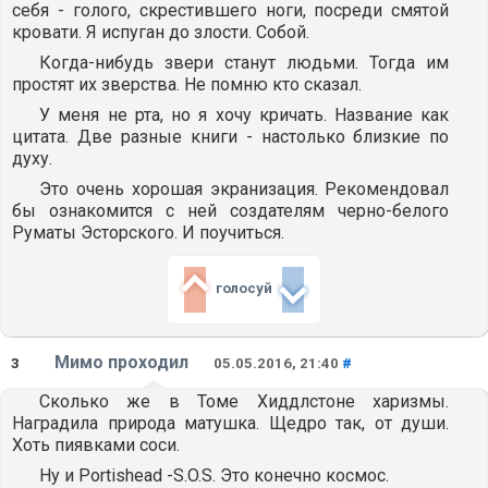
себя - голого, скрестившего ноги, посреди смятой
кровати. Я испуган до злости. Собой.
Когда-нибудь звери станут людьми. Тогда им
простят их зверства. Не помню кто сказал.
У меня не рта, но я хочу кричать. Название как
цитата. Две разные книги - настолько близкие по
духу.
Это очень хорошая экранизация. Рекомендовал
бы ознакомится с ней создателям черно-белого
Руматы Эсторского. И поучиться.
голосуй
Мимо проходил
3
05.05.2016, 21:40
#
Сколько же в Томе Хиддлстоне харизмы.
Наградила природа матушка. Щедро так, от души.
Хоть пиявками соси.
Ну и Portishead -S.O.S. Это конечно космос.