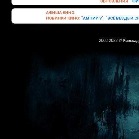
ОБНОВЛЕНИЯ
ФИ
АФИША
КИНО
:
"
", "
НОВИНКИ
КИНО
:
АМПИР V
ВСЁ ВЕЗДЕ И С
2003-
2022 ©
Кинокад