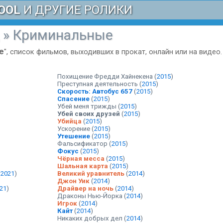
OOL
И ДРУГИЕ РОЛИКИ
»
Криминальные
е
", список фильмов, выходивших в прокат, онлайн или на видео.
Похищение Фредди Хайнекена
(
2015
)
Преступная деятельность
(
2015
)
Скорость: Автобус 657
(
2015
)
Спасение
(
2015
)
Убей меня трижды
(
2015
)
Убей своих друзей
(
2015
)
Убийца
(
2015
)
Ускорение
(
2015
)
Утешение
(
2015
)
Фальсификатор
(
2015
)
Фокус
(
2015
)
Чёрная месса
(
2015
)
Шальная карта
(
2015
)
(
2021
)
Великий уравнитель
(
2014
)
Джон Уик
(
2014
)
21
)
Драйвер на ночь
(
2014
)
Драконы Нью-Йорка
(
2014
)
Игрок
(
2014
)
Кайт
(
2014
)
Никаких добрых дел
(
2014
)