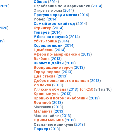
Общак
(
2014
)
2020
)
Ограбление по-американски
(
2014
)
Открытые окна
(
2014
)
Прогулка среди могил
(
2014
)
Ровер
(
2014
)
Самый жестокий год
(
2014
)
2020
)
Стрингер
(
2014
)
Токарев
(
2014
)
У бога за пазухой
(
2014
)
19
)
Убить гонца
(
2014
)
Хорошие люди
(
2014
)
Цимбелин
(
2014
)
Афера по-американски
(
2013
)
Ва-банк
(
2013
)
Виолет и Дейзи
(
2013
)
Возвращение героя
(
2013
)
Город порока
(
2013
)
Два ствола
(
2013
)
Добро пожаловать в капкан
(
2013
)
Из пекла
(
2013
)
Иллюзия обмана
(
2013
)
Топ-250
(9.1 из 10)
Кровные узы
(
2013
)
Кровью и потом: Анаболики
(
2013
)
Ледяной
(
2013
)
Макканик
(
2013
)
Малавита
(
2013
)
Мастер тай-чи
(
2013
)
Одним меньше
(
2013
)
Отвязные каникулы
(
2013
)
Паркер
(
2013
)