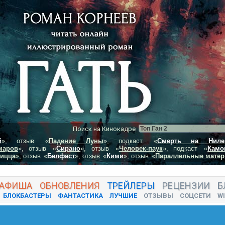
Поиск на Кинокадре
й
», отзыв
«
Падение Луны
», подкаст
«
Смерть на Ниле
маров
», отзыв
«
Сирано
», отзыв
«
Человек-паук
», подкаст
«
Камо
пицца
», отзыв
«
Белфаст
», отзыв
«
Кими
», отзыв
«
Параллельные матер
АФИША
ОБНОВЛЕНИЯ
ТРЕЙЛЕРЫ
РЕЦЕНЗИИ
Б
БЛОКБАСТЕРЫ
ФАНТАСТИКА
ЛУЧШИЕ
ОТЗЫВЫ
СОЦСЕТИ
WI