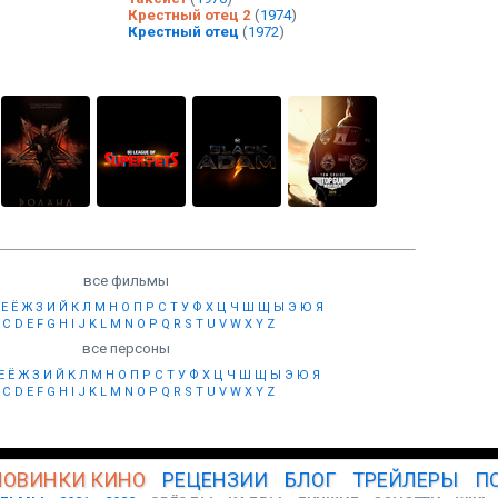
Крестный отец 2
(
1974
)
Крестный отец
(
1972
)
все фильмы
Е
Ё
Ж
З
И
Й
К
Л
М
Н
О
П
Р
С
Т
У
Ф
Х
Ц
Ч
Ш
Щ
Ы
Э
Ю
Я
C
D
E
F
G
H
I
J
K
L
M
N
O
P
Q
R
S
T
U
V
W
X
Y
Z
все персоны
Е
Ё
Ж
З
И
Й
К
Л
М
Н
О
П
Р
С
Т
У
Ф
Х
Ц
Ч
Ш
Щ
Ы
Э
Ю
Я
C
D
E
F
G
H
I
J
K
L
M
N
O
P
Q
R
S
T
U
V
W
X
Y
Z
НОВИНКИ
КИНО
РЕЦЕНЗИИ
БЛОГ
ТРЕЙЛЕРЫ
П