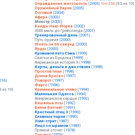
Оправданная жестокость
(
2005
)
Топ-250
(9.3 из 10)
Оружейный барон
(
2005
)
Сотовый
(
2004
)
Афера
(
2003
)
Монстр
(
2003
)
Банды Нью-Йорка
(
2002
)
3000 миль до Грейслэнда
(
2001
)
Тренировочный день
(
2001
)
Путь оружия
(
2000
)
Угнать за 60 секунд
(
2000
)
Ярды
(
2000
)
Кровавое лето Сэма
(
1999
)
Святые из Бундока
(
1999
)
Аериканская история X
(
1998
)
Карты, деньги и два ствола
(
1998
)
Простой план
(
1998
)
Донни Браско
(
1997
)
016
)
Поворот
(
1997
)
Фарго
(
1996
)
3 из 10)
Криминальное чтиво
(
1994
)
Маленькая Одесса
(
1994
)
Американское сердце
(
1992
)
Бешеные псы
(
1992
)
Билли Батгейт
(
1991
)
Крестный отец 3
(
1990
)
Славные парни
(
1990
)
Уолл-стрит
(
1987
)
Лицо со шрамом
(
1983
)
Прямой отсчет
(
1978
)
Таксист
(
1976
)