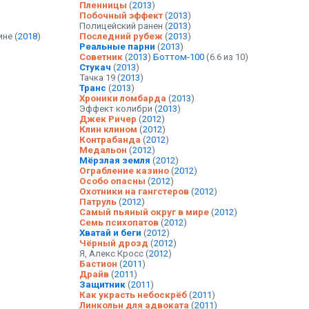
Пленницы
(
2013
)
Побочный эффект
(
2013
)
Полицейский ранен
(
2013
)
ине
(
2018
)
Последний рубеж
(
2013
)
Реальные парни
(
2013
)
Советник
(
2013
)
Боттом-100
(6.6 из 10)
Стукач
(
2013
)
Тачка 19
(
2013
)
Транс
(
2013
)
Хроники ломбарда
(
2013
)
Эффект колибри
(
2013
)
Джек Ричер
(
2012
)
Клин клином
(
2012
)
Контрабанда
(
2012
)
Медальон
(
2012
)
Мёрзлая земля
(
2012
)
Ограбление казино
(
2012
)
Особо опасны
(
2012
)
Охотники на гангстеров
(
2012
)
Патруль
(
2012
)
Самый пьяный округ в мире
(
2012
)
Семь психопатов
(
2012
)
Хватай и беги
(
2012
)
Чёрный дрозд
(
2012
)
Я, Алекс Кросс
(
2012
)
Бастион
(
2011
)
Драйв
(
2011
)
Защитник
(
2011
)
Как украсть небоскрёб
(
2011
)
Линкольн для адвоката
(
2011
)