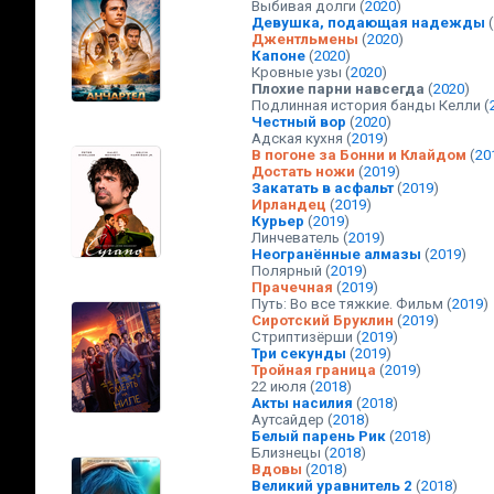
Выбивая долги
(
2020
)
Девушка, подающая надежды
(
Джентльмены
(
2020
)
Капоне
(
2020
)
Кровные узы
(
2020
)
Плохие парни навсегда
(
2020
)
Подлинная история банды Келли
(
Честный вор
(
2020
)
Адская кухня
(
2019
)
В погоне за Бонни и Клайдом
(
20
Достать ножи
(
2019
)
Закатать в асфальт
(
2019
)
Ирландец
(
2019
)
Курьер
(
2019
)
Линчеватель
(
2019
)
Неогранённые алмазы
(
2019
)
Полярный
(
2019
)
Прачечная
(
2019
)
Путь: Во все тяжкие. Фильм
(
2019
)
Сиротский Бруклин
(
2019
)
Стриптизёрши
(
2019
)
Три секунды
(
2019
)
Тройная граница
(
2019
)
22 июля
(
2018
)
Акты насилия
(
2018
)
Аутсайдер
(
2018
)
Белый парень Рик
(
2018
)
Близнецы
(
2018
)
Вдовы
(
2018
)
Великий уравнитель 2
(
2018
)