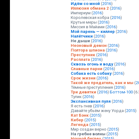
Идём со мной
(
2016
)
Иллюзия обмана 2
(
2016
)
Империум
(
2016
)
Королевская кобра
(
2016
)
Крутые меры
(
2016
)
Миссия в Майами
(
2016
)
Мой парень — киллер
(
2016
)
Налётчики
(
2016
)
Не дыши
(
2016
)
Неоновый демон
(
2016
)
Полтора шпиона
(
2016
)
Преступник
(
2016
)
Расплата
(
2016
)
Сквозь огонь и воду
(
2016
)
Славные парни
(
2016
)
Собака есть собаку
(
2016
)
Срок жизни
(
2016
)
Такой же предатель, как и мы
(
2
Тёмные преступления
(
2016
)
Три девятки
(
2016
)
Боттом-100
(6.
Тупик
(
2016
)
Экспансивная пуля
(
2016
)
Я есть гнев
(
2016
)
Давайте убьём жену Уорда
(
2015
)
Кат Бэнк
(
2015
)
Кибер
(
2015
)
Легенда
(
2015
)
Мир создан верно
(
2015
)
На гребне волны
(
2015
)
Ночной беглец
(
2015
)