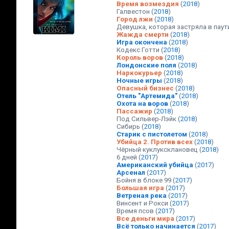
Время возмездия
(
2018
)
Галвестон
(
2018
)
Город лжи
(
2018
)
Девушка, которая застряла в паут
Жажда смерти
(
2018
)
Игра окончена
(
2018
)
Кодекс Готти
(
2018
)
Король воров
(
2018
)
Лондонские поля
(
2018
)
Наркокурьер
(
2018
)
Ночные игры
(
2018
)
Опасный бизнес
(
2018
)
Отель "Артемида"
(
2018
)
Охота на воров
(
2018
)
Пассажир
(
2018
)
Под Сильвер-Лэйк
(
2018
)
Сибирь
(
2018
)
Старик с пистолетом
(
2018
)
Убийца 2. Против всех
(
2018
)
Чёрный куклуксклановец
(
2018
)
6 дней
(
2017
)
Американский убийца
(
2017
)
Арсенал
(
2017
)
Бойня в блоке 99
(
2017
)
Большая игра
(
2017
)
Ветреная река
(
2017
)
Винсент и Рокси
(
2017
)
Время псов
(
2017
)
Все деньги мира
(
2017
)
Всё только начинается
(
2017
)