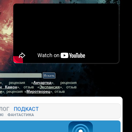
», рецензия
«
Анчартед
», рецензия
н Камон
», отзыв
«
Экспансия
», отзыв
и
», рецензия
«
Миротворец
», отзыв
ЛОГ
ПОДКАСТ
KI
ФАНТАСТИКА