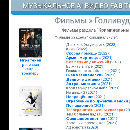
МУЗЫКАЛЬНОЕ AI ВИДЕО
FAB T
Фильмы
»
Голливуд
Криминальны
Фильмы раздела "
Фильмы раздела "Криминальные":
День, чтобы умереть
(
2022
)
Кими
(
2022
)
Скорая помощь
(
2022
)
Армия мертвецов
(
2021
)
Игра теней
Без резких движений
(
2021
)
рецензия
Выжить в игре
(
2021
)
кадры
Гениальное ограбление
(
2021
)
трейлеры
Гнев человеческий
(
2021
)
Дьявол в деталях
(
2021
)
За гранью жизни
(
2021
)
Кроваво-красное небо
(
2021
)
Не дыши 2
(
2021
)
Непрощённая
(
2021
)
Ограбление по-джентльменски
По наклонной
(
2021
)
Телохранитель жены киллера
(
20
Тем больнее падать
(
2021
)
Фальшивомонетчик
(
2021
)
Хороший, плохой, коп
(
2021
)
Аферистка
(
2020
)