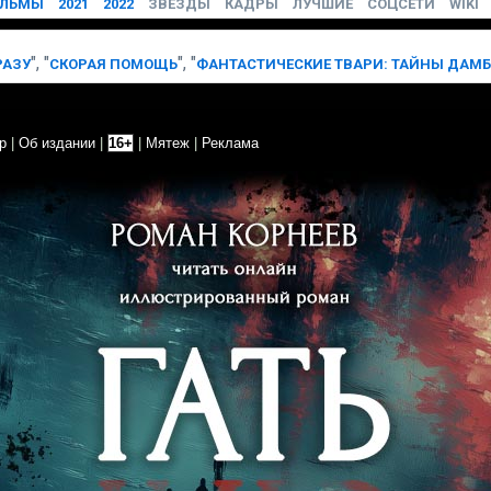
ЛЬМЫ
2021
2022
ЗВЁЗДЫ
КАДРЫ
ЛУЧШИЕ
СОЦСЕТИ
WIKI
", "
"
, "
РАЗУ
СКОРАЯ ПОМОЩЬ
ФАНТАСТИЧЕСКИЕ ТВАРИ: ТАЙНЫ ДАМ
р
|
Об издании
|
16+
|
Мятеж
|
Реклама