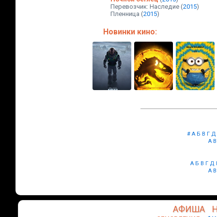
Перевозчик: Наследие
(
2015
)
Пленница
(
2015
)
Новинки кино:
#
А
Б
В
Г
Д
A
B
А
Б
В
Г
Д
A
B
АФИША