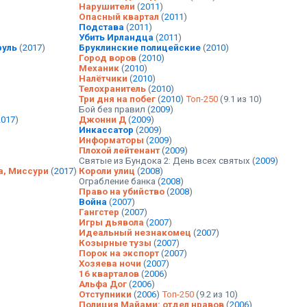
Нарушители
(
2011
)
Опасный квартал
(
2011
)
Подстава
(
2011
)
Убить Ирландца
(
2011
)
руль
(
2017
)
Бруклинские полицейские
(
2010
)
Город воров
(
2010
)
Механик
(
2010
)
Налётчики
(
2010
)
Телохранитель
(
2010
)
Три дня на побег
(
2010
)
Топ-250
(9.1 из 10)
Бой без правил
(
2009
)
2017
)
Джонни Д
(
2009
)
Инкассатор
(
2009
)
Информаторы
(
2009
)
Плохой лейтенант
(
2009
)
Святые из Бундока 2: День всех святых
(
2009
)
а, Миссури
(
2017
)
Короли улиц
(
2008
)
Ограбление банка
(
2008
)
Право на убийство
(
2008
)
Война
(
2007
)
Гангстер
(
2007
)
Игры дьявола
(
2007
)
Идеальный незнакомец
(
2007
)
Козырные тузы
(
2007
)
Порок на экспорт
(
2007
)
Хозяева ночи
(
2007
)
16 кварталов
(
2006
)
Альфа Дог
(
2006
)
Отступники
(
2006
)
Топ-250
(9.2 из 10)
Полиция Майами: отдел нравов
(
2006
)