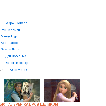
Байрон Ховард
Рон Перлман
Мэнди Мур
Брэд Гаррет
Захари Леви
Дэн Фогельман
:
Джон Лассетер
ОР:
Алан Менкен
ЬЮ ГАЛЕРЕИ КАДРОВ ЦЕЛИКОМ