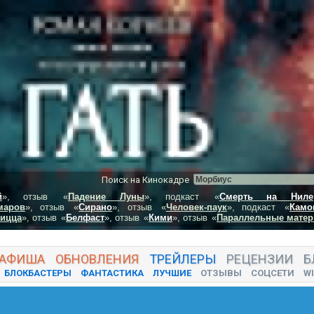
Поиск на Кинокадре
й
», отзыв
«
Падение Луны
», подкаст
«
Смерть на Ниле
маров
», отзыв
«
Сирано
», отзыв
«
Человек-паук
», подкаст
«
Камо
пицца
», отзыв
«
Белфаст
», отзыв
«
Кими
», отзыв
«
Параллельные матер
АФИША
ОБНОВЛЕНИЯ
ТРЕЙЛЕРЫ
РЕЦЕНЗИИ
Б
БЛОКБАСТЕРЫ
ФАНТАСТИКА
ЛУЧШИЕ
ОТЗЫВЫ
СОЦСЕТИ
WI