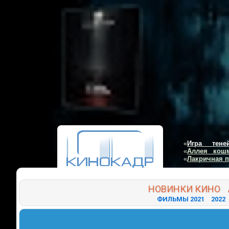
«
Игра тене
«
Аллея кош
«
Лакричная 
НОВИНКИ
КИНО
ФИЛЬМЫ 2021
2022