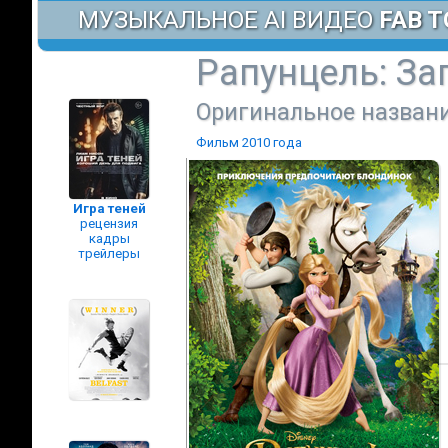
МУЗЫКАЛЬНОЕ AI ВИДЕО
FAB T
Рапунцель: За
Оригинальное названи
Фильм 2010 года
Игра теней
рецензия
кадры
трейлеры