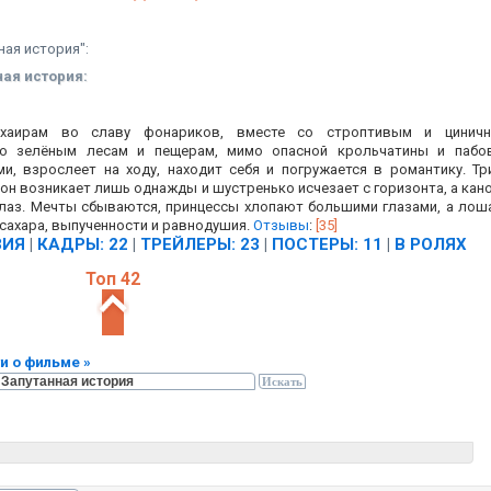
ная история":
ная история:
я хаирам во славу фонариков, вместе со строптивым и цинич
о зелёным лесам и пещерам, мимо опасной крольчатины и пабо
и, взрослеет на ходу, находит себя и погружается в романтику. Тр
ион возникает лишь однажды и шустренько исчезает с горизонта, а кан
глаз. Мечты сбываются, принцессы хлопают большими глазами, а лош
сахара, выпученности и равнодушия.
Отзывы
:
[35]
ЗИЯ
|
КАДРЫ: 22
|
ТРЕЙЛЕРЫ: 23
|
ПОСТЕРЫ: 11
|
В РОЛЯХ
Топ 42
и о фильме »