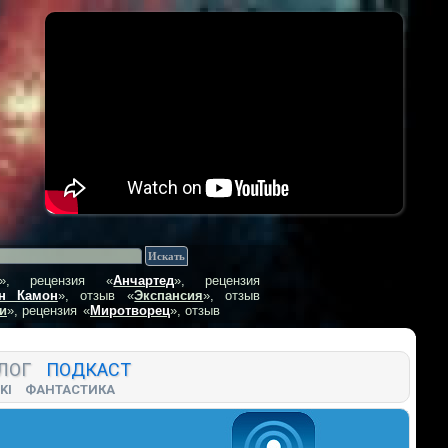
», рецензия
«
Анчартед
», рецензия
н Камон
», отзыв
«
Экспансия
», отзыв
и
», рецензия
«
Миротворец
», отзыв
ЛОГ
ПОДКАСТ
KI
ФАНТАСТИКА