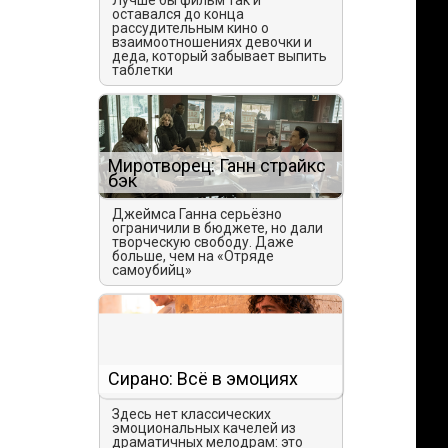
Лучше бы фильм так и
оставался до конца
рассудительным кино о
взаимоотношениях девочки и
деда, который забывает выпить
таблетки
Миротворец: Ганн страйкс
бэк
Джеймса Ганна серьёзно
ограничили в бюджете, но дали
творческую свободу. Даже
больше, чем на «Отряде
самоубийц»
Сирано: Всё в эмоциях
Здесь нет классических
эмоциональных качелей из
драматичных мелодрам: это