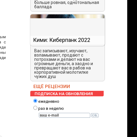
больше ровная, однотональная
баллада
ным
Кими: Киберпанк 2022
в с
иде
Вас записывают, изучают,
оны
взламывают, продают с
ади
потрохами и делают на вас
огромные деньги, а заодно и
превращают вас в рабов на
корпоративной молотилке
чужих душ
ЕЩЁ РЕЦЕНЗИИ
ПОДПИСКА НА ОБНОВЛЕНИЯ
ежедневно
раз в неделю