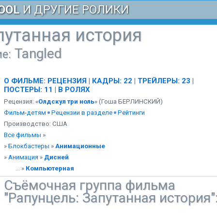
OOL
И ДРУГИЕ РОЛИКИ
путанная история
Tangled
е:
О ФИЛЬМЕ
:
РЕЦЕНЗИЯ
|
КАДРЫ: 22
|
ТРЕЙЛЕРЫ: 23
|
ПОСТЕРЫ: 11
|
В РОЛЯХ
Рецензия: «
Олдскул три ноль
» (Гоша БЕРЛИНСКИЙ)
Фильм-детям
Рецензии в разделе
Рейтинги
Производство: США
Все фильмы
»
»
Блокбастеры
»
Анимационные
»
Анимация
»
Дисней
... »
Компьютерная
Съёмочная группа фильма
"Рапунцель: Запутанная история"