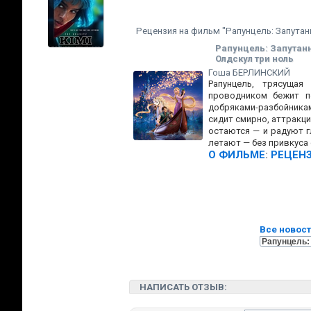
Рецензия на фильм "Рапунцель: Запутан
Рапунцель: Запутан
Олдскул три ноль
Гоша БЕРЛИНСКИЙ
Рапунцель, трясуща
проводником бежит п
добряками-разбойникам
сидит смирно, аттракц
остаются — и радуют 
летают — без привкуса 
О ФИЛЬМЕ
:
РЕЦЕН
Все новост
НАПИСАТЬ ОТЗЫВ: