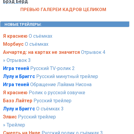
Брэд Бёрд
.
ПРЕВЬЮ ГАЛЕРЕИ КАДРОВ ЦЕЛИКОМ
НОВЫЕ ТРЕЙЛЕРЫ
:
Я краснею
О съёмках
Морбиус
О съёмках
Анчартед: на картах не значится
Отрывок 4
» Отрывок 3
Игра теней
Русский TV-ролик 2
Лулу и Бриггс
Русский минутный трейлер
Игра теней
Обращение Лайама Нисона
Я краснею
Ролик о русской озвучке
Базз Лайтер
Русский трейлер
Лулу и Бриггс
О съёмках 3
Элвис
Русский трейлер
» Трейлер
Смерть на Ниле
Русский ролик о съёмках 3