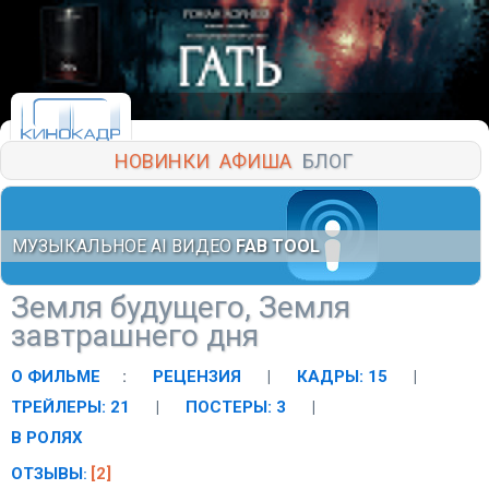
НОВИНКИ
АФИША
БЛОГ
МУЗЫКАЛЬНОЕ AI ВИДЕО
FAB TOOL
Земля будущего, Земля
завтрашнего дня
О ФИЛЬМЕ
:
РЕЦЕНЗИЯ
|
КАДРЫ: 15
|
ТРЕЙЛЕРЫ: 21
|
ПОСТЕРЫ: 3
|
В РОЛЯХ
ОТЗЫВЫ
[2]
: