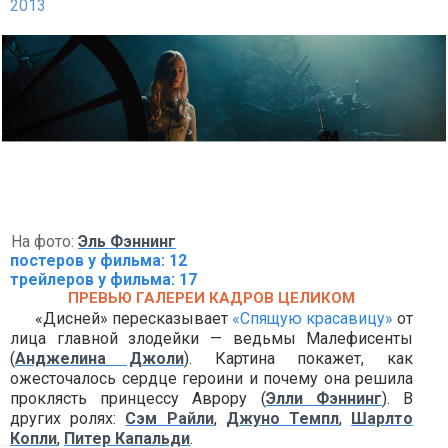
2013
На фото:
Эль Фэннинг
постеров у фильма: 12
трейлеров у фильма: 17
ПРЕВЬЮ ГАЛЕРЕИ КАДРОВ ЦЕЛИКОМ
«Дисней» пересказывает
«Спящую красавицу»
от
лица главной злодейки — ведьмы Малефисенты
(
Анджелина Джоли
). Картина покажет, как
ожесточалось сердце героини и почему она решила
проклясть принцессу Аврору (
Элли Фэннинг
). В
других ролях:
Сэм Райли
,
Джуно Темпл
,
Шарлто
Копли
,
Питер Капальди
.