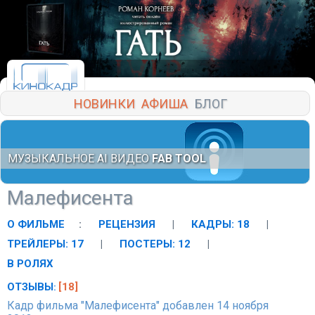
НОВИНКИ
АФИША
БЛОГ
МУЗЫКАЛЬНОЕ AI ВИДЕО
FAB TOOL
Малефисента
О ФИЛЬМЕ
:
РЕЦЕНЗИЯ
|
КАДРЫ: 18
|
ТРЕЙЛЕРЫ: 17
|
ПОСТЕРЫ: 12
|
В РОЛЯХ
ОТЗЫВЫ
[18]
:
Кадр фильма "Малефисента" добавлен 14 ноября