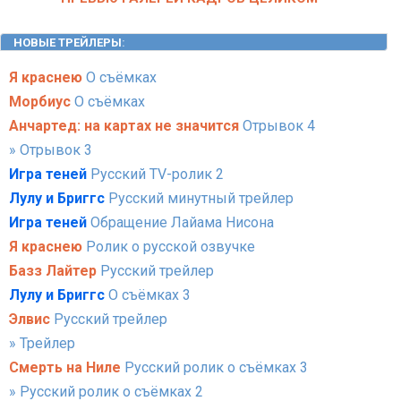
НОВЫЕ ТРЕЙЛЕРЫ
:
Я краснею
О съёмках
Морбиус
О съёмках
Анчартед: на картах не значится
Отрывок 4
» Отрывок 3
Игра теней
Русский TV-ролик 2
Лулу и Бриггс
Русский минутный трейлер
Игра теней
Обращение Лайама Нисона
Я краснею
Ролик о русской озвучке
Базз Лайтер
Русский трейлер
Лулу и Бриггс
О съёмках 3
Элвис
Русский трейлер
» Трейлер
Смерть на Ниле
Русский ролик о съёмках 3
» Русский ролик о съёмках 2