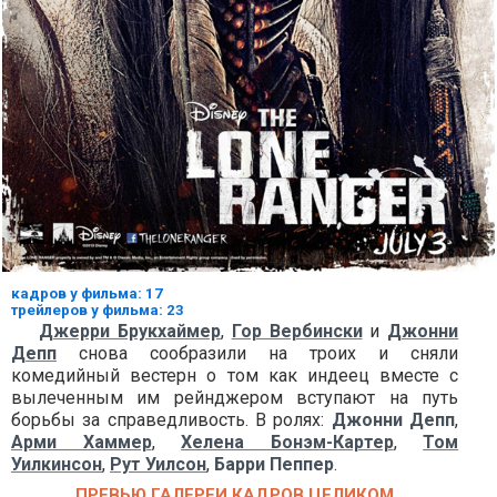
кадров у фильма: 17
трейлеров у фильма: 23
Джерри Брукхаймер
,
Гор Вербински
и
Джонни
Депп
снова сообразили на троих и сняли
комедийный вестерн о том как индеец вместе с
вылеченным им рейнджером вступают на путь
борьбы за справедливость. В ролях:
Джонни Депп
,
Арми Хаммер
,
Хелена Бонэм-Картер
,
Том
Уилкинсон
,
Рут Уилсон
,
Барри Пеппер
.
ПРЕВЬЮ ГАЛЕРЕИ КАДРОВ ЦЕЛИКОМ