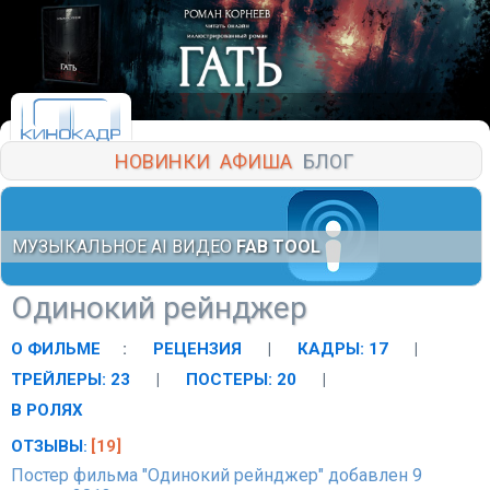
НОВИНКИ
АФИША
БЛОГ
МУЗЫКАЛЬНОЕ AI ВИДЕО
FAB TOOL
Одинокий рейнджер
О ФИЛЬМЕ
:
РЕЦЕНЗИЯ
|
КАДРЫ: 17
|
ТРЕЙЛЕРЫ: 23
|
ПОСТЕРЫ: 20
|
В РОЛЯХ
ОТЗЫВЫ
[19]
:
Постер фильма "Одинокий рейнджер" добавлен 9