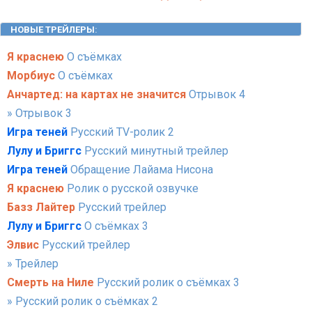
НОВЫЕ ТРЕЙЛЕРЫ
:
Я краснею
О съёмках
Морбиус
О съёмках
Анчартед: на картах не значится
Отрывок 4
» Отрывок 3
Игра теней
Русский TV-ролик 2
Лулу и Бриггс
Русский минутный трейлер
Игра теней
Обращение Лайама Нисона
Я краснею
Ролик о русской озвучке
Базз Лайтер
Русский трейлер
Лулу и Бриггс
О съёмках 3
Элвис
Русский трейлер
» Трейлер
Смерть на Ниле
Русский ролик о съёмках 3
» Русский ролик о съёмках 2