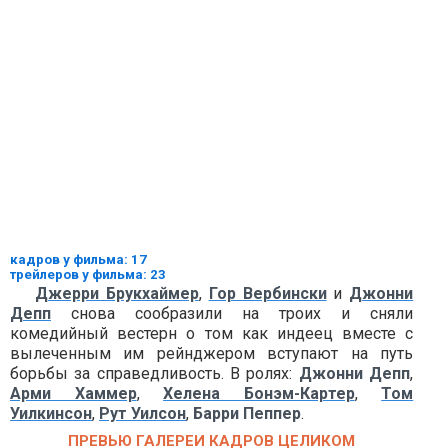
кадров у фильма: 17
трейлеров у фильма: 23
Джерри Брукхаймер
,
Гор Вербински
и
Джонни
Депп
снова сообразили на троих и сняли
комедийный вестерн о том как индеец вместе с
вылеченным им рейнджером вступают на путь
борьбы за справедливость. В ролях:
Джонни Депп
,
Арми Хаммер
,
Хелена Бонэм-Картер
,
Том
Уилкинсон
,
Рут Уилсон
,
Барри Пеппер
.
ПРЕВЬЮ ГАЛЕРЕИ КАДРОВ ЦЕЛИКОМ