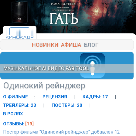
НОВИНКИ
АФИША
БЛОГ
МУЗЫКАЛЬНОЕ AI ВИДЕО
FAB TOOL
Одинокий рейнджер
О ФИЛЬМЕ
:
РЕЦЕНЗИЯ
|
КАДРЫ: 17
|
ТРЕЙЛЕРЫ: 23
|
ПОСТЕРЫ: 20
|
В РОЛЯХ
ОТЗЫВЫ
[19]
:
Постер фильма "Одинокий рейнджер" добавлен 12