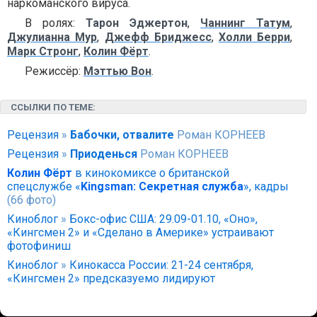
наркоманского вируса.
В ролях:
Тарон Эджертон
,
Чаннинг Татум
,
Джулианна Мур
,
Джефф Бриджесс
,
Холли Берри
,
Марк Стронг
,
Колин Фёрт
.
Режиссёр:
Мэттью Вон
.
ССЫЛКИ ПО ТЕМЕ:
Рецензия
»
Бабочки, отвалите
Роман КОРНЕЕВ
Рецензия
»
Приоденься
Роман КОРНЕЕВ
Колин Фёрт
в кинокомиксе о британской
спецслужбе «
Kingsman: Секретная служба
», кадры
(66 фото)
Киноблог
»
Бокс-офис США: 29.09-01.10, «Оно»,
«Кингсмен 2» и «Сделано в Америке» устраивают
фотофиниш
Киноблог
»
Кинокасса России: 21-24 сентября,
«Кингсмен 2» предсказуемо лидируют