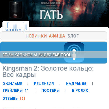
НОВИНКИ
АФИША
БЛОГ
МУЗЫКАЛЬНОЕ AI ВИДЕО
FAB TOOL
Kingsman 2: Золотое кольцо
:
Все кадры
О ФИЛЬМЕ
:
РЕЦЕНЗИЯ
|
КАДРЫ: 55
|
ТРЕЙЛЕРЫ: 11
|
ПОСТЕРЫ
|
В РОЛЯХ
ОТЗЫВЫ
[6]
: