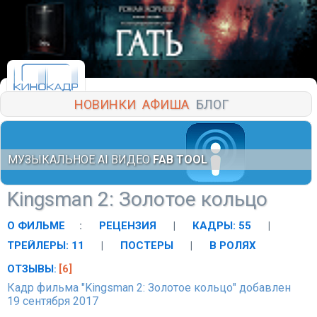
НОВИНКИ
АФИША
БЛОГ
МУЗЫКАЛЬНОЕ AI ВИДЕО
FAB TOOL
Kingsman 2: Золотое кольцо
О ФИЛЬМЕ
:
РЕЦЕНЗИЯ
|
КАДРЫ: 55
|
ТРЕЙЛЕРЫ: 11
|
ПОСТЕРЫ
|
В РОЛЯХ
ОТЗЫВЫ
[6]
:
Кадр фильма "Kingsman 2: Золотое кольцо" добавлен
19 сентября 2017