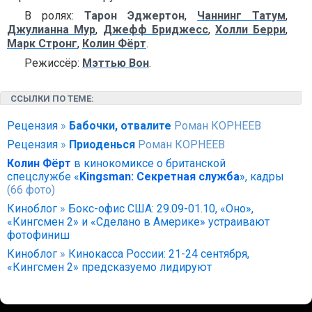
В ролях:
Тарон Эджертон
,
Чаннинг Татум
,
Джулианна Мур
,
Джефф Бриджесс
,
Холли Берри
,
Марк Стронг
,
Колин Фёрт
.
Режиссёр:
Мэттью Вон
.
ССЫЛКИ ПО ТЕМЕ:
Рецензия
»
Бабочки, отвалите
Роман КОРНЕЕВ
Рецензия
»
Приоденься
Роман КОРНЕЕВ
Колин Фёрт
в кинокомиксе о британской
спецслужбе «
Kingsman: Секретная служба
», кадры
(66 фото)
Киноблог
»
Бокс-офис США: 29.09-01.10, «Оно»,
«Кингсмен 2» и «Сделано в Америке» устраивают
фотофиниш
Киноблог
»
Кинокасса России: 21-24 сентября,
«Кингсмен 2» предсказуемо лидируют