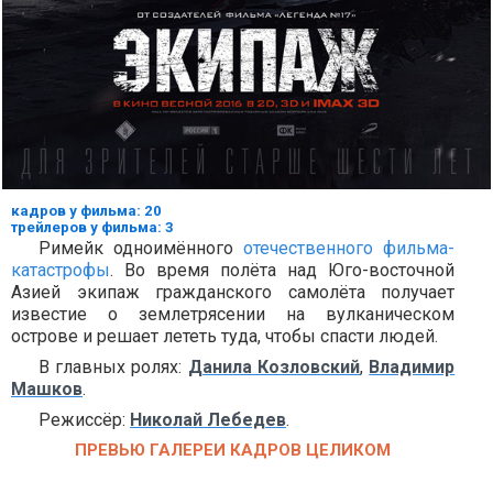
кадров у фильма: 20
трейлеров у фильма: 3
Римейк одноимённого
отечественного фильма-
катастрофы
. Во время полёта над Юго-восточной
Азией экипаж гражданского самолёта получает
известие о землетрясении на вулканическом
острове и решает лететь туда, чтобы спасти людей.
В главных ролях:
Данила Козловский
,
Владимир
Машков
.
Режиссёр:
Николай Лебедев
.
ПРЕВЬЮ ГАЛЕРЕИ КАДРОВ ЦЕЛИКОМ