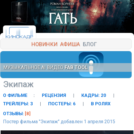
НОВИНКИ
АФИША
БЛОГ
МУЗЫКАЛЬНОЕ AI ВИДЕО
FAB TOOL
Экипаж
О ФИЛЬМЕ
:
РЕЦЕНЗИЯ
|
КАДРЫ: 20
|
ТРЕЙЛЕРЫ: 3
|
ПОСТЕРЫ: 6
|
В РОЛЯХ
ОТЗЫВЫ
[8]
:
Постер фильма "Экипаж" добавлен 1 апреля 2015