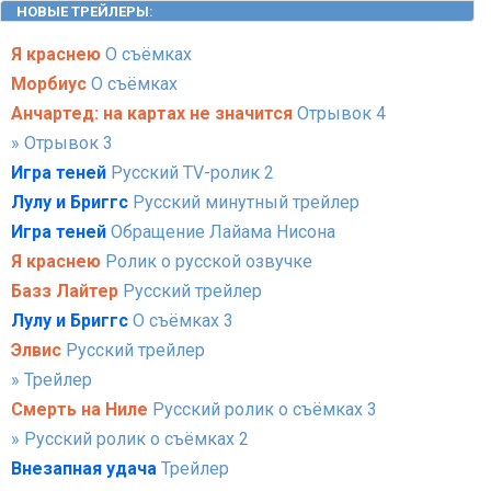
НОВЫЕ ТРЕЙЛЕРЫ
:
Я краснею
О съёмках
Морбиус
О съёмках
Анчартед: на картах не значится
Отрывок 4
» Отрывок 3
Игра теней
Русский TV-ролик 2
Лулу и Бриггс
Русский минутный трейлер
Игра теней
Обращение Лайама Нисона
Я краснею
Ролик о русской озвучке
Базз Лайтер
Русский трейлер
Лулу и Бриггс
О съёмках 3
Элвис
Русский трейлер
» Трейлер
Смерть на Ниле
Русский ролик о съёмках 3
» Русский ролик о съёмках 2
Внезапная удача
Трейлер