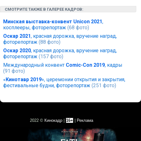
СМОТРИТЕ ТАКЖЕ В ГАЛЕРЕЕ КАДРОВ:
Минская выставка-конвент Unicon 2021
,
косплееры, фоторепортаж
(68 фото)
Оскар 2021
, красная дорожка, вручение наград,
фоторепортаж
(88 фото)
Оскар 2020
, красная дорожка, вручение наград,
фоторепортаж
(157 фото)
Международный конвент
Comic-Con 2019
, кадры
(91 фото)
«
Кинотавр 2019
», церемонии открытия и закрытия,
фестивальные будни, фоторепортаж
(251 фото)
2022 ©
Кинокадр
|
16+
|
Реклама