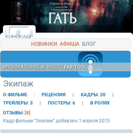
НОВИНКИ
АФИША
БЛОГ
МУЗЫКАЛЬНОЕ AI ВИДЕО
FAB TOOL
Экипаж
О ФИЛЬМЕ
:
РЕЦЕНЗИЯ
|
КАДРЫ: 20
|
ТРЕЙЛЕРЫ: 3
|
ПОСТЕРЫ: 6
|
В РОЛЯХ
ОТЗЫВЫ
[8]
:
Кадр фильма "Экипаж" добавлен 1 апреля 2015