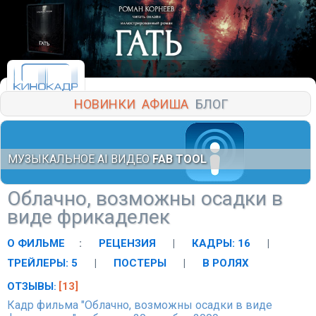
НОВИНКИ
АФИША
БЛОГ
МУЗЫКАЛЬНОЕ AI ВИДЕО
FAB TOOL
Облачно, возможны осадки в
виде фрикаделек
О ФИЛЬМЕ
:
РЕЦЕНЗИЯ
|
КАДРЫ: 16
|
ТРЕЙЛЕРЫ: 5
|
ПОСТЕРЫ
|
В РОЛЯХ
ОТЗЫВЫ
[13]
:
Кадр фильма "Облачно, возможны осадки в виде