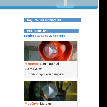
КАДРЫ ИЗ ФИЛЬМОВ
ОБНОВЛЕНИЯ
Трейлеры, кадры, постеры
:
Я краснею
, Turning Red
»
О съёмках
»
Ролик о русской озвучке
Морбиус
, Morbius