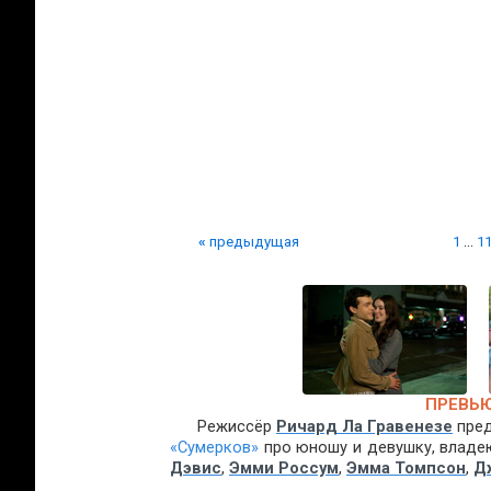
«
предыдущая
1
...
1
ПРЕВЬЮ
Режиссёр
Ричард Ла Гравенезе
пред
«Сумерков»
про юношу и девушку, владею
Дэвис
,
Эмми Россум
,
Эмма Томпсон
,
Д