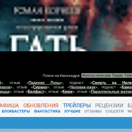
Поиск на Кинокадре
й
», отзыв
«
Падение Луны
», подкаст
«
Смерть на Ниле
маров
», отзыв
«
Сирано
», отзыв
«
Человек-паук
», подкаст
«
Камо
пицца
», отзыв
«
Белфаст
», отзыв
«
Кими
», отзыв
«
Параллельные матер
АФИША
ОБНОВЛЕНИЯ
ТРЕЙЛЕРЫ
РЕЦЕНЗИИ
Б
БЛОКБАСТЕРЫ
ФАНТАСТИКА
ЛУЧШИЕ
ОТЗЫВЫ
СОЦСЕТИ
WI