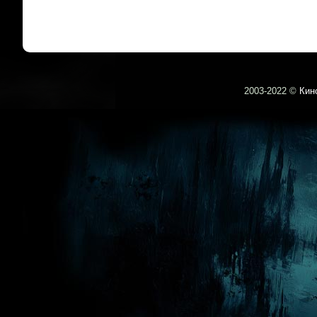
2003-
2022 ©
Кин