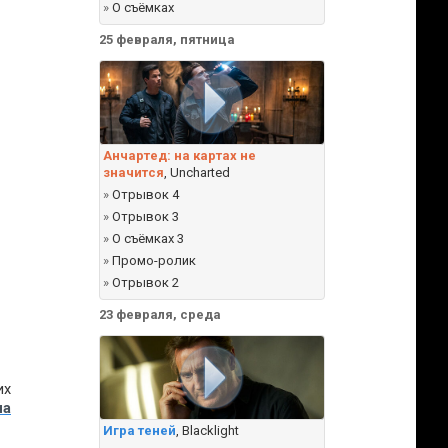
»
О съёмках
25 февраля, пятница
Анчартед: на картах не
значится
, Uncharted
»
Отрывок 4
»
Отрывок 3
»
О съёмках 3
»
Промо-ролик
»
Отрывок 2
23 февраля, среда
их
ла
Игра теней
, Blacklight