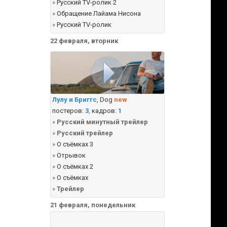
»
Русский TV-ролик 2
»
Обращение Лайама Нисона
»
Русский TV-ролик
22 февраля, вторник
Лулу и Бриггс
, Dog
new
постеров:
3
,
кадров:
1
»
Русский минутный трейлер
»
Русский трейлер
»
О съёмках 3
»
Отрывок
»
О съёмках 2
»
О съёмках
»
Трейлер
21 февраля, понедельник