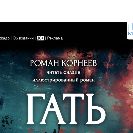
окадр
|
Об издании
|
16+
|
Реклама