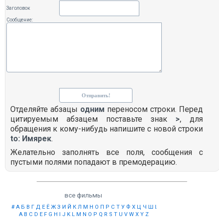
Заголовок
Сообщение:
Отделяйте абзацы
одним
переносом строки. Перед
цитируемым абзацем поставьте знак
>
, для
обращения к кому-нибудь напишите с новой строки
to: Имярек
.
Желательно заполнять все поля, сообщения с
пустыми полями попадают в премодерацию.
все фильмы
#
А
Б
В
Г
Д
Е
Ё
Ж
З
И
Й
К
Л
М
Н
О
П
Р
С
Т
У
Ф
Х
Ц
Ч
Ш
Щ
Ы
Э
Ю
Я
A
B
C
D
E
F
G
H
I
J
K
L
M
N
O
P
Q
R
S
T
U
V
W
X
Y
Z