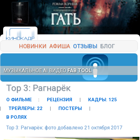
НОВИНКИ
АФИША
ОТЗЫВЫ
БЛОГ
МУЗЫКАЛЬНОЕ AI ВИДЕО
FAB TOOL
Тор 3: Рагнарёк
О ФИЛЬМЕ
:
РЕЦЕНЗИЯ
|
КАДРЫ: 125
|
ТРЕЙЛЕРЫ: 22
|
ПОСТЕРЫ
|
В РОЛЯХ
Тор 3: Рагнарёк: фото добавлено 21 октября 2017