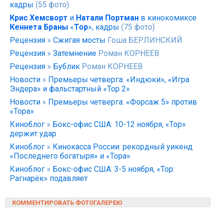
кадры
(55 фото)
Крис Хемсворт
и
Натали Портман
в кинокомиксе
Кеннета Браны
«
Тор
», кадры
(75 фото)
Рецензия
»
Сжигая мосты
Гоша БЕРЛИНСКИЙ
Рецензия
»
Затемнение
Роман КОРНЕЕВ
Рецензия
»
Бублик
Роман КОРНЕЕВ
Новости
»
Премьеры четверга: «Индюки», «Игра
Эндера» и фальстартный «Тор 2»
Новости
»
Премьеры четверга: «Форсаж 5» против
«Тора»
Киноблог
»
Бокс-офис США: 10-12 ноября, «Тор»
держит удар
Киноблог
»
Кинокасса России: рекордный уикенд
«Последнего богатыря» и «Тора»
Киноблог
»
Бокс-офис США: 3-5 ноября, «Тор:
Рагнарёк» подавляет
КОММЕНТИРОВАТЬ ФОТОГАЛЕРЕЮ