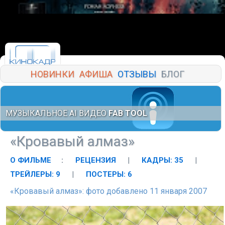
НОВИНКИ
АФИША
ОТЗЫВЫ
БЛОГ
МУЗЫКАЛЬНОЕ AI ВИДЕО
FAB TOOL
«Кровавый алмаз»
О ФИЛЬМЕ
:
РЕЦЕНЗИЯ
|
КАДРЫ: 35
|
ТРЕЙЛЕРЫ: 9
|
ПОСТЕРЫ: 6
«Кровавый алмаз»: фото добавлено 11 января 2007